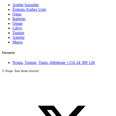
Arabie Saoudite
Émirats Arabes Unis
Qatar
Bahreïn
Oman
Libye
Tunisie
Algérie
Maroc
Entreprise
Noqta, Tunisie, Tunis, téléphone
+216 24 309 128
©
Noqta. Tous droits réservés.