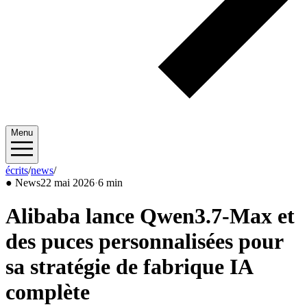
Menu
écrits
/
news
/
2026/05
●
News
22 mai 2026
·
6 min
Alibaba lance Qwen3.7-Max et
des puces personnalisées pour
sa stratégie de fabrique IA
complète