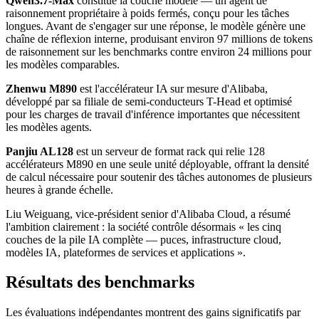
Qwen3.7-Max
constitue la couche modèle — un agent de
raisonnement propriétaire à poids fermés, conçu pour les tâches
longues. Avant de s'engager sur une réponse, le modèle génère une
chaîne de réflexion interne, produisant environ 97 millions de tokens
de raisonnement sur les benchmarks contre environ 24 millions pour
les modèles comparables.
Zhenwu M890
est l'accélérateur IA sur mesure d'Alibaba,
développé par sa filiale de semi-conducteurs T-Head et optimisé
pour les charges de travail d'inférence importantes que nécessitent
les modèles agents.
Panjiu AL128
est un serveur de format rack qui relie 128
accélérateurs M890 en une seule unité déployable, offrant la densité
de calcul nécessaire pour soutenir des tâches autonomes de plusieurs
heures à grande échelle.
Liu Weiguang, vice-président senior d'Alibaba Cloud, a résumé
l'ambition clairement : la société contrôle désormais « les cinq
couches de la pile IA complète — puces, infrastructure cloud,
modèles IA, plateformes de services et applications ».
Résultats des benchmarks
Les évaluations indépendantes montrent des gains significatifs par