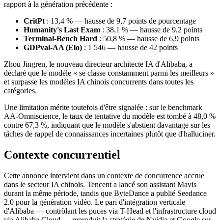
rapport à la génération précédente :
CritPt
: 13,4 % — hausse de 9,7 points de pourcentage
Humanity's Last Exam
: 38,1 % — hausse de 9,2 points
Terminal-Bench Hard
: 50,8 % — hausse de 6,9 points
GDPval-AA (Elo)
: 1 546 — hausse de 42 points
Zhou Jingren, le nouveau directeur architecte IA d'Alibaba, a
déclaré que le modèle « se classe constamment parmi les meilleurs »
et surpasse les modèles IA chinois concurrents dans toutes les
catégories.
Une limitation mérite toutefois d'être signalée : sur le benchmark
AA-Omniscience, le taux de tentative du modèle est tombé à 48,0 %
contre 67,3 %, indiquant que le modèle s'abstient davantage sur les
tâches de rappel de connaissances incertaines plutôt que d'halluciner.
Contexte concurrentiel
Cette annonce intervient dans un contexte de concurrence accrue
dans le secteur IA chinois. Tencent a lancé son assistant Mavis
durant la même période, tandis que ByteDance a publié Seedance
2.0 pour la génération vidéo. Le pari d'intégration verticale
d'Alibaba — contrôlant les puces via T-Head et l'infrastructure cloud
via Alibaba Cloud — reproduit la stratégie de Nvidia et Google sur