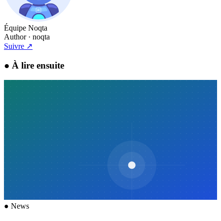
Équipe Noqta
Author
· noqta
Suivre
↗
●
À lire ensuite
●
News