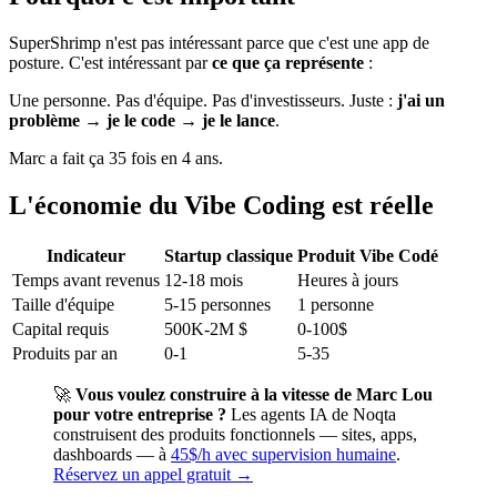
SuperShrimp n'est pas intéressant parce que c'est une app de
posture. C'est intéressant par
ce que ça représente
:
Une personne. Pas d'équipe. Pas d'investisseurs. Juste :
j'ai un
problème → je le code → je le lance
.
Marc a fait ça 35 fois en 4 ans.
L'économie du Vibe Coding est réelle
Indicateur
Startup classique
Produit Vibe Codé
Temps avant revenus
12-18 mois
Heures à jours
Taille d'équipe
5-15 personnes
1 personne
Capital requis
500K-2M $
0-100$
Produits par an
0-1
5-35
🚀
Vous voulez construire à la vitesse de Marc Lou
pour votre entreprise ?
Les agents IA de Noqta
construisent des produits fonctionnels — sites, apps,
dashboards — à
45$/h avec supervision humaine
.
Réservez un appel gratuit →