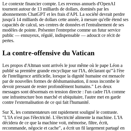
Le contexte financier compte. Les revenus annuels d'OpenAI
tournent autour de 13 milliards de dollars, dominés par les
abonnements ChatGPT et les frais d'API. La société devrait perdre
jusqu'à 14 milliards de dollars cette année, à mesure qu'elle étend ses
capacités de calcul, ses centres de données et l'entraînement de ses
modèles de pointe. Présenter l'entreprise comme un futur service
public — ennuyeux, régulé, indispensable — adoucit ce récit de
pertes.
La contre-offensive du Vatican
Les propos d'Altman sont arrivés le jour même où le pape Léon a
publié sa première grande encyclique sur l'IA, déclarant qu'"à l'ère
de l'intelligence artificielle, lorsque la dignité humaine est menacée
par de nouvelles formes de déshumanisation, il nous incombe le
devoir pressant de rester profondément humains." Les deux
messages sont désormais en tension directe : l'un cadre l'IA comme
une infrastructure bon marché et ubiquitaire, l'autre met en garde
contre l'externalisation de ce qui fait l'humanité.
Sur X, les commentateurs ont rapidement souligné le contraste.
"L'IA n'est pas l'électricité. L'électricité alimente la machine. L'IA
décidera de ce que la machine voit, mémorise, filtre, écrit,
recommande, négocie et cache", a écrit un fil largement partagé en