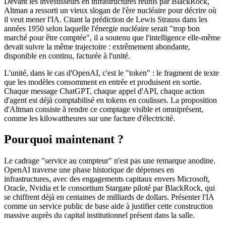
Devant les investisseurs en infrastructures réunis par BlackRock,
Altman a ressorti un vieux slogan de l'ère nucléaire pour décrire où
il veut mener l'IA. Citant la prédiction de Lewis Strauss dans les
années 1950 selon laquelle l'énergie nucléaire serait "trop bon
marché pour être comptée", il a soutenu que l'intelligence elle-même
devait suivre la même trajectoire : extrêmement abondante,
disponible en continu, facturée à l'unité.
L'unité, dans le cas d'OpenAI, c'est le "token" : le fragment de texte
que les modèles consomment en entrée et produisent en sortie.
Chaque message ChatGPT, chaque appel d'API, chaque action
d'agent est déjà comptabilisé en tokens en coulisses. La proposition
d'Altman consiste à rendre ce comptage visible et omniprésent,
comme les kilowattheures sur une facture d'électricité.
Pourquoi maintenant ?
Le cadrage "service au compteur" n'est pas une remarque anodine.
OpenAI traverse une phase historique de dépenses en
infrastructures, avec des engagements capitaux envers Microsoft,
Oracle, Nvidia et le consortium Stargate piloté par BlackRock, qui
se chiffrent déjà en centaines de milliards de dollars. Présenter l'IA
comme un service public de base aide à justifier cette construction
massive auprès du capital institutionnel présent dans la salle.