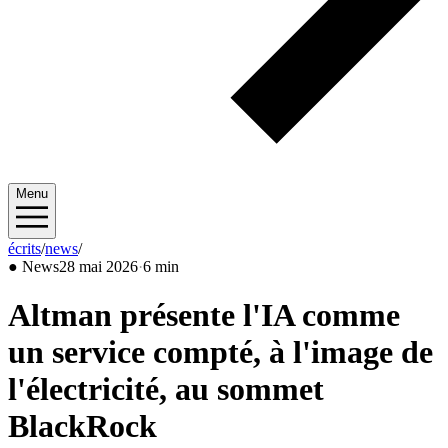
Menu
écrits
/
news
/
2026/05
●
News
28 mai 2026
·
6 min
Altman présente l'IA comme
un service compté, à l'image de
l'électricité, au sommet
BlackRock