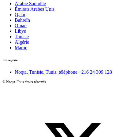
Arabie Saoudite
Émirats Arabes Unis
Qatar
Bahreïn
Oman
Libye
Tunisie
Algérie
Maroc
Entreprise
Noqta, Tunisie, Tunis, téléphone
+216 24 309 128
©
Noqta. Tous droits réservés.