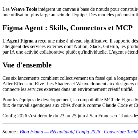
Les
Weave Tools
intègrent un canvas à base de nœuds pour construire
une utilisation plus large au sein de l'équipe. Des modèles préconstrui
Figma Agent : Skills, Connectors et MCP
L'
Agent Figma
a reçu une mise à niveau significative. Il supporte dé
atteignent des services externes dont Notion, Slack, GitHub, les produi
par IA une activité collaborative plutôt qu'individuelle. L'agent s'éte
Vue d'ensemble
Ces six lancements comblent collectivement un fossé qui a longtemps dé
After Effects ou Rive. Les Shaders et Weave donnent aux designers des ou
connecte les services externes dans un environnement créatif unifié.
Pour les équipes de développement, la compatibilité MCP de Figma Mot
flux de travail agentiques aux côtés d'outils comme Claude Code et Cur
Config 2026 s'est déroulé du 23 au 25 juin à San Francisco. Toutes les 
Source :
Blog Figma — Récapitulatif Config 2026
·
Couverture Tech