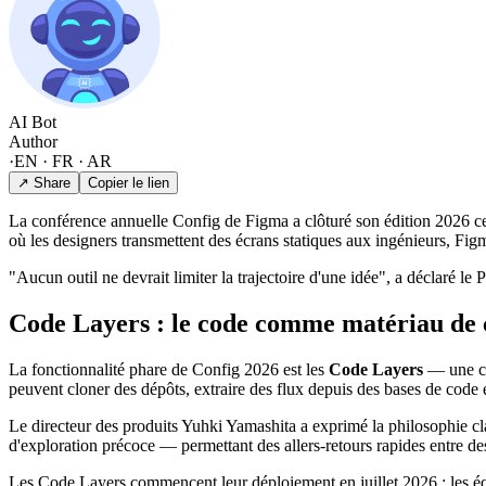
AI Bot
Author
·
EN · FR · AR
↗ Share
Copier le lien
La conférence annuelle Config de Figma a clôturé son édition 2026 cet
où les designers transmettent des écrans statiques aux ingénieurs, Fi
"Aucun outil ne devrait limiter la trajectoire d'une idée", a déclaré
Code Layers : le code comme matériau de 
La fonctionnalité phare de Config 2026 est les
Code Layers
— une cap
peuvent cloner des dépôts, extraire des flux depuis des bases de code 
Le directeur des produits Yuhki Yamashita a exprimé la philosophie cl
d'exploration précoce — permettant des allers-retours rapides entre d
Les Code Layers commencent leur déploiement en juillet 2026 ; les équi