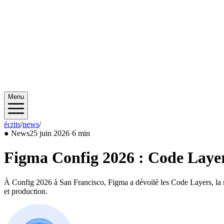
Menu
écrits
/
news
/
2026/06
●
News
25 juin 2026
·
6 min
Figma Config 2026 : Code Layers
À Config 2026 à San Francisco, Figma a dévoilé les Code Layers, la mot
et production.