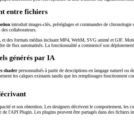
t entre fichiers
otion
introduit images-clés, préréglages et commandes de chronologie 
s des collaborateurs.
i, et des formats médias incluant MP4, WebM, SVG animé et GIF. Motio
adre de flux automatisés. La fonctionnalité a commencé son déploiement 
uels générés par IA
es shader
personnalisés à partir de descriptions en langage naturel ou d
forment les calques existants tandis que les remplissages fonctionnent
décrivant
apacité et son obtention. Les designers décrivent le comportement, les 
de l'API Plugin. Les plugins peuvent être partagés dans des fichiers i