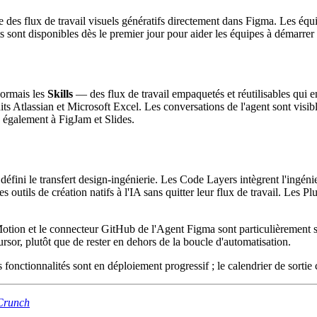
 des flux de travail visuels génératifs directement dans Figma. Les équ
ts sont disponibles dès le premier jour pour aider les équipes à démarrer
sormais les
Skills
— des flux de travail empaquetés et réutilisables qui 
ts Atlassian et Microsoft Excel. Les conversations de l'agent sont visibl
nd également à FigJam et Slides.
fini le transfert design-ingénierie. Les Code Layers intègrent l'ingéni
tils de création natifs à l'IA sans quitter leur flux de travail. Les Plu
ion et le connecteur GitHub de l'Agent Figma sont particulièrement sig
sor, plutôt que de rester en dehors de la boucle d'automatisation.
fonctionnalités sont en déploiement progressif ; le calendrier de sortie
Crunch