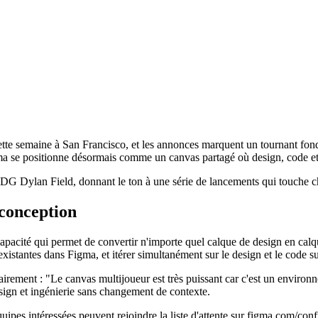
te semaine à San Francisco, et les annonces marquent un tournant fonda
gma se positionne désormais comme un canvas partagé où design, code et 
 le PDG Dylan Field, donnant le ton à une série de lancements qui touche
conception
acité qui permet de convertir n'importe quel calque de design en calque
existantes dans Figma, et itérer simultanément sur le design et le code 
airement : "Le canvas multijoueur est très puissant car c'est un enviro
esign et ingénierie sans changement de contexte.
pes intéressées peuvent rejoindre la liste d'attente sur figma.com/conf