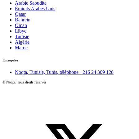
Arabie Saoudite
Émirats Arabes Unis
Qatar
Bahreïn
Oman
Libye
Tunisie
Algérie
Maroc
Entreprise
Noqta, Tunisie, Tunis, téléphone
+216 24 309 128
©
Noqta. Tous droits réservés.