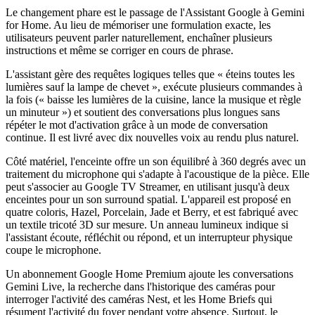
Le changement phare est le passage de l'Assistant Google à Gemini
for Home. Au lieu de mémoriser une formulation exacte, les
utilisateurs peuvent parler naturellement, enchaîner plusieurs
instructions et même se corriger en cours de phrase.
L'assistant gère des requêtes logiques telles que « éteins toutes les
lumières sauf la lampe de chevet », exécute plusieurs commandes à
la fois (« baisse les lumières de la cuisine, lance la musique et règle
un minuteur ») et soutient des conversations plus longues sans
répéter le mot d'activation grâce à un mode de conversation
continue. Il est livré avec dix nouvelles voix au rendu plus naturel.
Côté matériel, l'enceinte offre un son équilibré à 360 degrés avec un
traitement du microphone qui s'adapte à l'acoustique de la pièce. Elle
peut s'associer au Google TV Streamer, en utilisant jusqu'à deux
enceintes pour un son surround spatial. L'appareil est proposé en
quatre coloris, Hazel, Porcelain, Jade et Berry, et est fabriqué avec
un textile tricoté 3D sur mesure. Un anneau lumineux indique si
l'assistant écoute, réfléchit ou répond, et un interrupteur physique
coupe le microphone.
Un abonnement Google Home Premium ajoute les conversations
Gemini Live, la recherche dans l'historique des caméras pour
interroger l'activité des caméras Nest, et les Home Briefs qui
résument l'activité du foyer pendant votre absence. Surtout, le