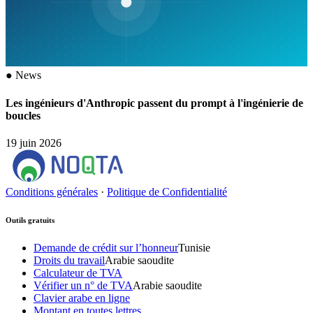
●
News
Les ingénieurs d'Anthropic passent du prompt à l'ingénierie de
boucles
19 juin 2026
Conditions générales
·
Politique de Confidentialité
Outils gratuits
Demande de crédit sur l’honneur
Tunisie
Droits du travail
Arabie saoudite
Calculateur de TVA
Vérifier un n° de TVA
Arabie saoudite
Clavier arabe en ligne
Montant en toutes lettres