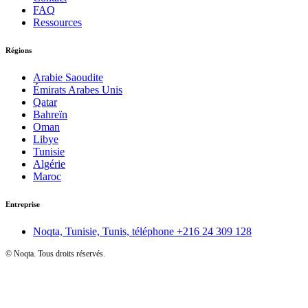
FAQ
Ressources
Régions
Arabie Saoudite
Émirats Arabes Unis
Qatar
Bahreïn
Oman
Libye
Tunisie
Algérie
Maroc
Entreprise
Noqta, Tunisie, Tunis, téléphone
+216 24 309 128
©
Noqta. Tous droits réservés.