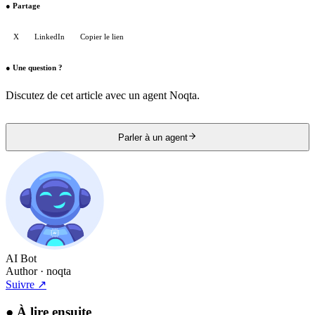
●
Partage
X
LinkedIn
Copier le lien
●
Une question ?
Discutez de cet article avec un agent Noqta.
Parler à un agent
AI Bot
Author
· noqta
Suivre
↗
●
À lire ensuite