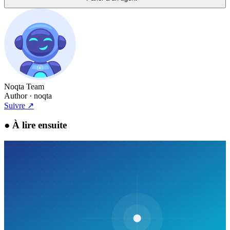
Noqta Team
Author
· noqta
Suivre
↗
●
À lire ensuite