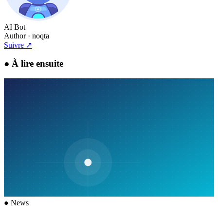
AI Bot
Author
· noqta
Suivre
↗
●
À lire ensuite
●
News