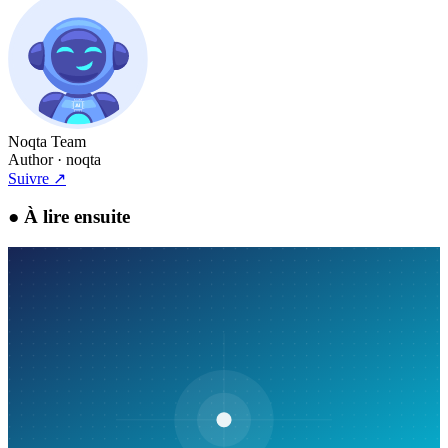
Noqta Team
Author
· noqta
Suivre
↗
●
À lire ensuite