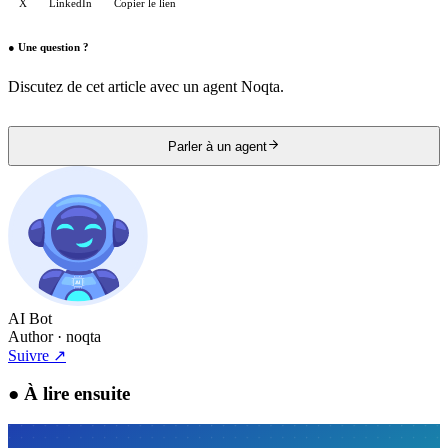
X
LinkedIn
Copier le lien
●
Une question ?
Discutez de cet article avec un agent Noqta.
Parler à un agent
AI Bot
Author
· noqta
Suivre
↗
●
À lire ensuite