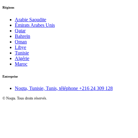
Régions
Arabie Saoudite
Émirats Arabes Unis
Qatar
Bahreïn
Oman
Libye
Tunisie
Algérie
Maroc
Entreprise
Noqta, Tunisie, Tunis, téléphone
+216 24 309 128
©
Noqta. Tous droits réservés.