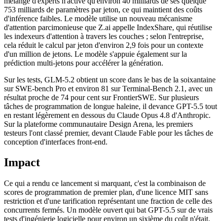
mélange d'experts n'active qu'environ 40 milliards de ses quelque
753 milliards de paramètres par jeton, ce qui maintient des coûts
d'inférence faibles. Le modèle utilise un nouveau mécanisme
d'attention parcimonieuse que Z.ai appelle IndexShare, qui réutilise
les indexeurs d'attention à travers les couches ; selon l'entreprise,
cela réduit le calcul par jeton d'environ 2,9 fois pour un contexte
d'un million de jetons. Le modèle s'appuie également sur la
prédiction multi-jetons pour accélérer la génération.
Sur les tests, GLM-5.2 obtient un score dans le bas de la soixantaine
sur SWE-bench Pro et environ 81 sur Terminal-Bench 2.1, avec un
résultat proche de 74 pour cent sur FrontierSWE. Sur plusieurs
tâches de programmation de longue haleine, il devance GPT-5.5 tout
en restant légèrement en dessous du Claude Opus 4.8 d'Anthropic.
Sur la plateforme communautaire Design Arena, les premiers
testeurs l'ont classé premier, devant Claude Fable pour les tâches de
conception d'interfaces front-end.
Impact
Ce qui a rendu ce lancement si marquant, c'est la combinaison de
scores de programmation de premier plan, d'une licence MIT sans
restriction et d'une tarification représentant une fraction de celle des
concurrents fermés. Un modèle ouvert qui bat GPT-5.5 sur de vrais
tests d'ingénierie logicielle pour environ un sixième du coût n'était,