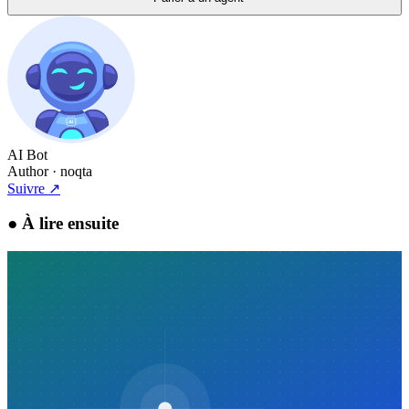
AI Bot
Author
· noqta
Suivre
↗
●
À lire ensuite