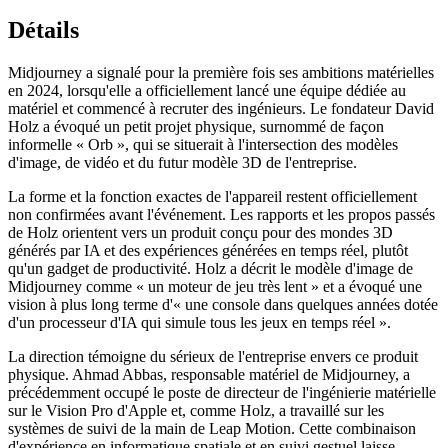
Détails
Midjourney a signalé pour la première fois ses ambitions matérielles
en 2024, lorsqu'elle a officiellement lancé une équipe dédiée au
matériel et commencé à recruter des ingénieurs. Le fondateur David
Holz a évoqué un petit projet physique, surnommé de façon
informelle « Orb », qui se situerait à l'intersection des modèles
d'image, de vidéo et du futur modèle 3D de l'entreprise.
La forme et la fonction exactes de l'appareil restent officiellement
non confirmées avant l'événement. Les rapports et les propos passés
de Holz orientent vers un produit conçu pour des mondes 3D
générés par IA et des expériences générées en temps réel, plutôt
qu'un gadget de productivité. Holz a décrit le modèle d'image de
Midjourney comme « un moteur de jeu très lent » et a évoqué une
vision à plus long terme d'« une console dans quelques années dotée
d'un processeur d'IA qui simule tous les jeux en temps réel ».
La direction témoigne du sérieux de l'entreprise envers ce produit
physique. Ahmad Abbas, responsable matériel de Midjourney, a
précédemment occupé le poste de directeur de l'ingénierie matérielle
sur le Vision Pro d'Apple et, comme Holz, a travaillé sur les
systèmes de suivi de la main de Leap Motion. Cette combinaison
d'expérience en informatique spatiale et en suivi gestuel laisse