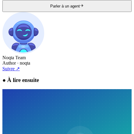
Parler à un agent
Noqta Team
Author
· noqta
Suivre
↗
●
À lire ensuite