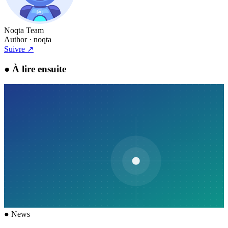
Noqta Team
Author
· noqta
Suivre
↗
●
À lire ensuite
●
News