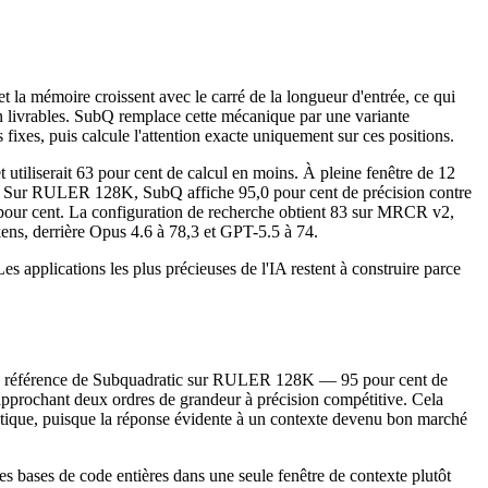
t la mémoire croissent avec le carré de la longueur d'entrée, ce qui
non livrables. SubQ remplace cette mécanique par une variante
fixes, puis calcule l'attention exacte uniquement sur ces positions.
t utiliserait 63 pour cent de calcul en moins. À pleine fenêtre de 12
ère. Sur RULER 128K, SubQ affiche 95,0 pour cent de précision contre
pour cent. La configuration de recherche obtient 83 sur MRCR v2,
ens, derrière Opus 4.6 à 78,3 et GPT-5.5 à 74.
es applications les plus précieuses de l'IA restent à construire parce
on de référence de Subquadratic sur RULER 128K — 95 pour cent de
approchant deux ordres de grandeur à précision compétitive. Cela
dratique, puisque la réponse évidente à un contexte devenu bon marché
 bases de code entières dans une seule fenêtre de contexte plutôt