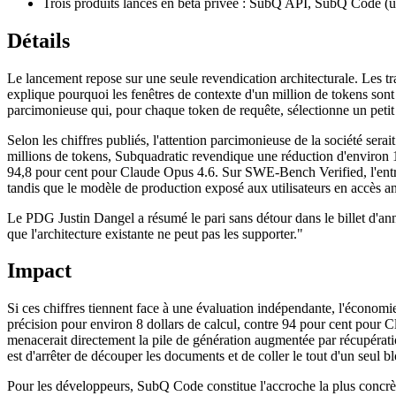
Trois produits lancés en bêta privée : SubQ API, SubQ Code (
Détails
Le lancement repose sur une seule revendication architecturale. Les tr
explique pourquoi les fenêtres de contexte d'un million de tokens sont
parcimonieuse qui, pour chaque token de requête, sélectionne un petit 
Selon les chiffres publiés, l'attention parcimonieuse de la société sera
millions de tokens, Subquadratic revendique une réduction d'environ 
94,8 pour cent pour Claude Opus 4.6. Sur SWE-Bench Verified, l'entr
tandis que le modèle de production exposé aux utilisateurs en accès 
Le PDG Justin Dangel a résumé le pari sans détour dans le billet d'anno
que l'architecture existante ne peut pas les supporter."
Impact
Si ces chiffres tiennent face à une évaluation indépendante, l'écon
précision pour environ 8 dollars de calcul, contre 94 pour cent pour
menacerait directement la pile de génération augmentée par récupérati
est d'arrêter de découper les documents et de coller le tout d'un seul bl
Pour les développeurs, SubQ Code constitue l'accroche la plus concrè