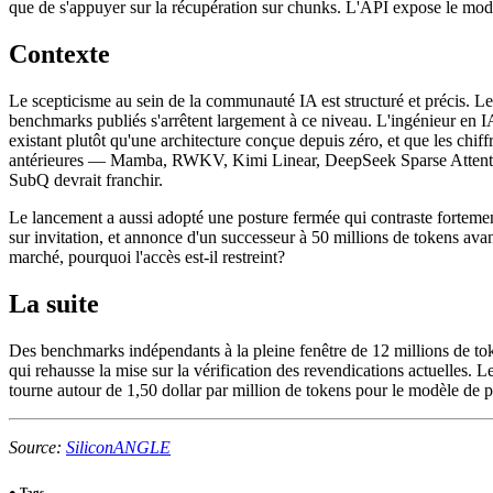
que de s'appuyer sur la récupération sur chunks. L'API expose le modè
Contexte
Le scepticisme au sein de la communauté IA est structuré et précis. Le 
benchmarks publiés s'arrêtent largement à ce niveau. L'ingénieur en 
existant plutôt qu'une architecture conçue depuis zéro, et que les chif
antérieures — Mamba, RWKV, Kimi Linear, DeepSeek Sparse Attention — 
SubQ devrait franchir.
Le lancement a aussi adopté une posture fermée qui contraste fortement
sur invitation, et annonce d'un successeur à 50 millions de tokens ava
marché, pourquoi l'accès est-il restreint?
La suite
Des benchmarks indépendants à la pleine fenêtre de 12 millions de tok
qui rehausse la mise sur la vérification des revendications actuelles. L
tourne autour de 1,50 dollar par million de tokens pour le modèle de p
Source:
SiliconANGLE
●
Tags