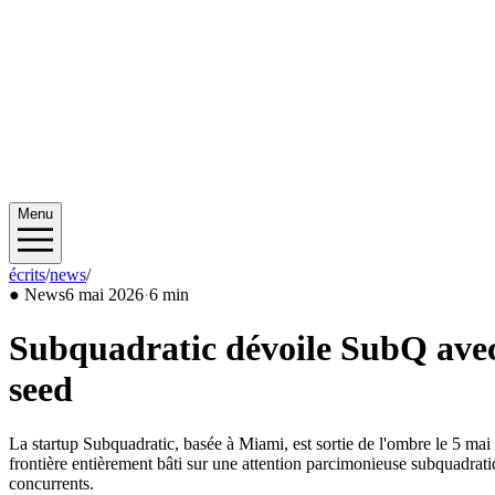
Menu
écrits
/
news
/
2026/05
●
News
6 mai 2026
·
6 min
Subquadratic dévoile SubQ avec 
seed
La startup Subquadratic, basée à Miami, est sortie de l'ombre le 5 
frontière entièrement bâti sur une attention parcimonieuse subquadrati
concurrents.