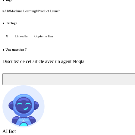
#
AI
#
Machine Learning
#
Product Launch
●
Partage
X
LinkedIn
Copier le lien
●
Une question ?
Discutez de cet article avec un agent Noqta.
AI Bot