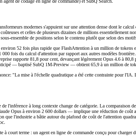
un agent de codage en ligne de commande) et SubQ Search.
ansformeurs modernes s'appuient sur une attention dense dont le calcul e
 coûteuses et celles de plusieurs dizaines de millions essentiellement 
sous-ensemble de positions selon le contenu plutôt que selon des motifs 
it environ 52 fois plus rapide que FlashAttention à un million de tokens e
1 000 fois du calcul d'attention par rapport aux autres modèles fronti
eprise rapporte 81,8 pour cent, devançant légèrement Opus 4.6 à 80,8 
anticipé — baptisé SubQ 1M-Preview — obtient 65,9 à un million de tok
nce: "La mise à l'échelle quadratique a été cette contrainte pour l'IA. L
omie de l'inférence à long contexte change de catégorie. La comparais
 Claude Opus à environ 2 600 dollars — implique une réduction de coût 
on que l'industrie a bâtie autour du plafond de coût de l'attention qua
oc.
te à court terme : un agent en ligne de commande conçu pour charger des