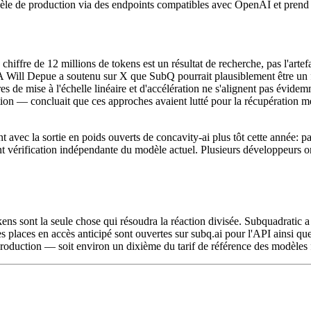
le de production via des endpoints compatibles avec OpenAI et prend en 
chiffre de 12 millions de tokens est un résultat de recherche, pas l'arte
IA Will Depue a soutenu sur X que SubQ pourrait plausiblement être un 
fres de mise à l'échelle linéaire et d'accélération ne s'alignent pas évi
concluait que ces approches avaient lutté pour la récupération mémoire
 avec la sortie en poids ouverts de concavity-ai plus tôt cette année: p
nt vérification indépendante du modèle actuel. Plusieurs développeurs on
ens sont la seule chose qui résoudra la réaction divisée. Subquadratic
es places en accès anticipé sont ouvertes sur subq.ai pour l'API ainsi que
roduction — soit environ un dixième du tarif de référence des modèles fr