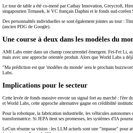
Le tour de table a été co-mené par Cathay Innovation, Greycroft, Hir
singapourien Temasek, le VC français Daphni et le fonds sud-corée
Des personnalités individuelles se sont également jointes au tour : T
(ancien PDG de Google).
Une course à deux dans les modèles du mo
AMI Labs entre dans un champ concurrentiel émergent. Fei-Fei Li, aut
mais avec une approche orientée produit. Alors que World Labs a déj
"Ma prédiction est que 'modèles du monde' sera le prochain buzzwor
Labs.
Implications pour le secteur
Cette levée de fonds massive envoie un signal fort au marché : l'ère 
et World Labs, cette approche alternative gagne en crédibilité instituti
Pour la robotique, la fabrication industrielle, les véhicules autonom
transformatrice. Si JEPA tient ses promesses, les systèmes d'IA pourra
LeCun résume sa vision : les LLM actuels sont une "impasse" pour attein