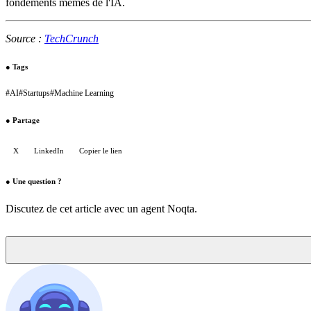
fondements mêmes de l'IA.
Source :
TechCrunch
●
Tags
#
AI
#
Startups
#
Machine Learning
●
Partage
X
LinkedIn
Copier le lien
●
Une question ?
Discutez de cet article avec un agent Noqta.