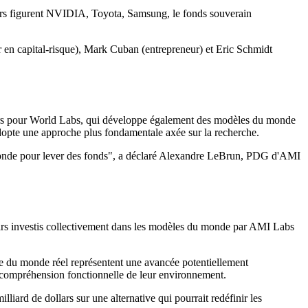
eurs figurent NVIDIA, Toyota, Samsung, le fonds souverain
r en capital-risque), Mark Cuban (entrepreneur) et Eric Schmidt
llars pour World Labs, qui développe également des modèles du monde
opte une approche plus fondamentale axée sur la recherche.
monde pour lever des fonds", a déclaré Alexandre LeBrun, PDG d'AMI
llars investis collectivement dans les modèles du monde par AMI Labs
que du monde réel représentent une avancée potentiellement
ne compréhension fonctionnelle de leur environnement.
iard de dollars sur une alternative qui pourrait redéfinir les