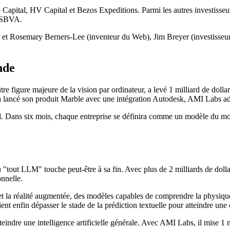
o Capital, HV Capital et Bezos Expeditions. Parmi les autres investiss
n SBVA.
im et Rosemary Berners-Lee (inventeur du Web), Jim Breyer (investisseu
nde
re figure majeure de la vision par ordinateur, a levé 1 milliard de do
à lancé son produit Marble avec une intégration Autodesk, AMI Labs ad
d. Dans six mois, chaque entreprise se définira comme un modèle du 
du "tout LLM" touche peut-être à sa fin. Avec plus de 2 milliards de do
onnelle.
es et la réalité augmentée, des modèles capables de comprendre la physi
ient enfin dépasser le stade de la prédiction textuelle pour atteindre u
dre une intelligence artificielle générale. Avec AMI Labs, il mise 1 mill