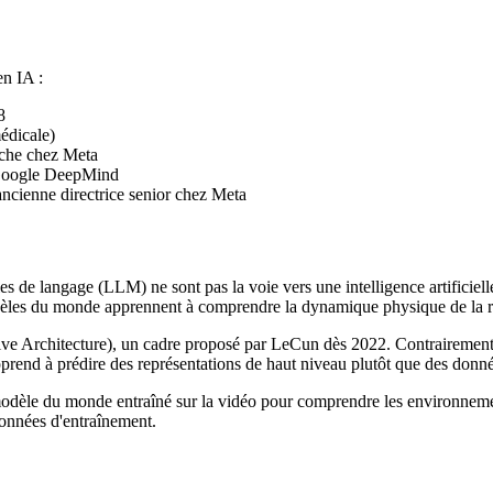
en IA :
8
édicale)
che chez Meta
 Google DeepMind
ancienne directrice senior chez Meta
es de langage (LLM) ne sont pas la voie vers une intelligence artificie
es du monde apprennent à comprendre la dynamique physique de la réalité
e Architecture), un cadre proposé par LeCun dès 2022. Contrairement a
rend à prédire des représentations de haut niveau plutôt que des données
odèle du monde entraîné sur la vidéo pour comprendre les environneme
données d'entraînement.