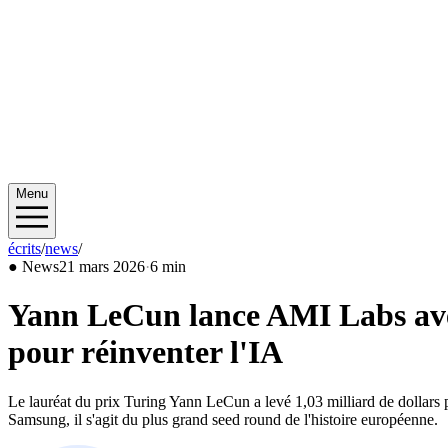
Menu
écrits
/
news
/
2026/03
●
News
21 mars 2026
·
6 min
Yann LeCun lance AMI Labs avec 
pour réinventer l'IA
Le lauréat du prix Turing Yann LeCun a levé 1,03 milliard de dolla
Samsung, il s'agit du plus grand seed round de l'histoire européenne.