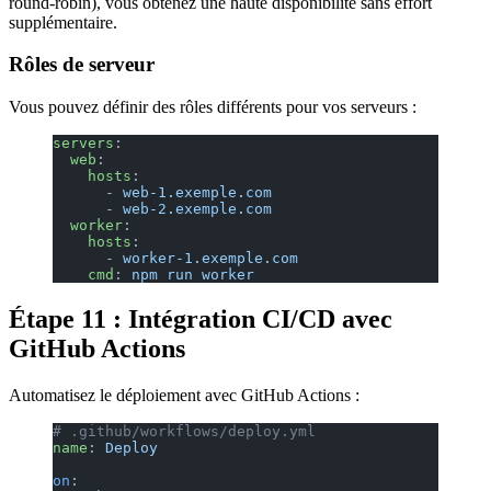
round-robin), vous obtenez une haute disponibilité sans effort
supplémentaire.
Rôles de serveur
Vous pouvez définir des rôles différents pour vos serveurs :
servers
:
  web
:
    hosts
:
      - 
web-1.exemple.com
      - 
web-2.exemple.com
  worker
:
    hosts
:
      - 
worker-1.exemple.com
    cmd
: 
npm run worker
Étape 11 : Intégration CI/CD avec
GitHub Actions
Automatisez le déploiement avec GitHub Actions :
# .github/workflows/deploy.yml
name
: 
Deploy
on
: