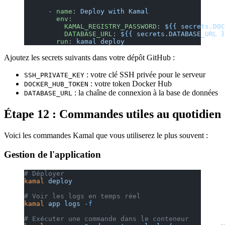
      - 
name
: 
Deploy with Kamal
        env
:
          KAMAL_REGISTRY_PASSWORD
: 
${{ secrets.DOC
          DATABASE_URL
: 
${{ secrets.DATABASE_URL }
        run
: 
kamal deploy
Ajoutez les secrets suivants dans votre dépôt GitHub :
: votre clé SSH privée pour le serveur
SSH_PRIVATE_KEY
: votre token Docker Hub
DOCKER_HUB_TOKEN
: la chaîne de connexion à la base de données
DATABASE_URL
Étape 12 : Commandes utiles au quotidien
Voici les commandes Kamal que vous utiliserez le plus souvent :
Gestion de l'application
# Déployer
kamal
 deploy
# Voir les logs en temps réel
kamal
 app
 logs
 -f
# Exécuter une commande dans le conteneur