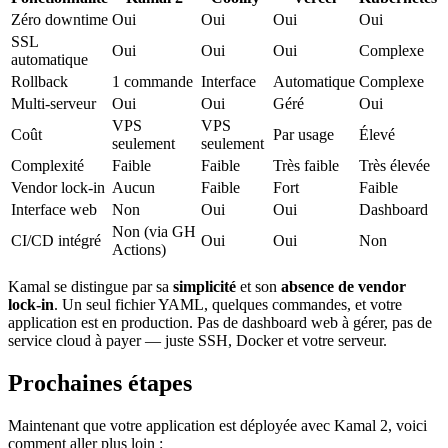
Zéro downtime
Oui
Oui
Oui
Oui
SSL
Oui
Oui
Oui
Complexe
automatique
Rollback
1 commande
Interface
Automatique
Complexe
Multi-serveur
Oui
Oui
Géré
Oui
VPS
VPS
Coût
Par usage
Élevé
seulement
seulement
Complexité
Faible
Faible
Très faible
Très élevée
Vendor lock-in
Aucun
Faible
Fort
Faible
Interface web
Non
Oui
Oui
Dashboard
Non (via GH
CI/CD intégré
Oui
Oui
Non
Actions)
Kamal se distingue par sa
simplicité
et son
absence de vendor
lock-in
. Un seul fichier YAML, quelques commandes, et votre
application est en production. Pas de dashboard web à gérer, pas de
service cloud à payer — juste SSH, Docker et votre serveur.
Prochaines étapes
Maintenant que votre application est déployée avec Kamal 2, voici
comment aller plus loin :