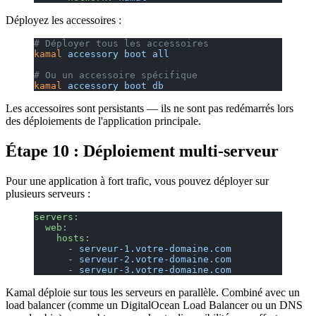
Déployez les accessoires :
# Déployer tous les accessoires
kamal
 accessory
 boot
 all
# Ou un accessoire spécifique
kamal
 accessory
 boot
 db
Les accessoires sont persistants — ils ne sont pas redémarrés lors
des déploiements de l'application principale.
Étape 10 : Déploiement multi-serveur
Pour une application à fort trafic, vous pouvez déployer sur
plusieurs serveurs :
servers
:
  web
:
    hosts
:
      - 
serveur-1.votre-domaine.com
      - 
serveur-2.votre-domaine.com
      - 
serveur-3.votre-domaine.com
Kamal déploie sur tous les serveurs en parallèle. Combiné avec un
load balancer (comme un DigitalOcean Load Balancer ou un DNS