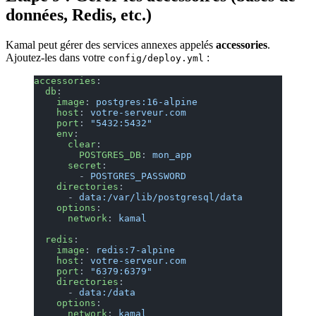
données, Redis, etc.)
Kamal peut gérer des services annexes appelés
accessories
.
Ajoutez-les dans votre
:
config/deploy.yml
accessories
:
  db
:
    image
: 
postgres:16-alpine
    host
: 
votre-serveur.com
    port
: 
"5432:5432"
    env
:
      clear
:
        POSTGRES_DB
: 
mon_app
      secret
:
        - 
POSTGRES_PASSWORD
    directories
:
      - 
data:/var/lib/postgresql/data
    options
:
      network
: 
kamal
  redis
:
    image
: 
redis:7-alpine
    host
: 
votre-serveur.com
    port
: 
"6379:6379"
    directories
:
      - 
data:/data
    options
:
      network
: 
kamal