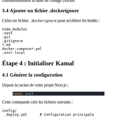
considérablement la taille de l'image Docker.
3.4 Ajouter un fichier .dockerignore
Créez un fichier
pour accélérer les builds :
.dockerignore
node_modules

.next

.git

.gitignore

*.md

docker-compose*.yml

Étape 4 : Initialiser Kamal
4.1 Générer la configuration
Depuis la racine de votre projet Next.js :
kamal
 init
Cette commande crée les fichiers suivants :
config/

  deploy.yml      # Configuration principale
