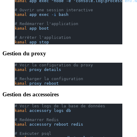
kamal
 app
 exec
 "node -e 'console.log(process.env.N
# Ouvrir une session interactive
kamal
 app
 exec
 -i
 bash
# Redémarrer l'application
kamal
 app
 boot
# Arrêter l'application
kamal
 app
 stop
Gestion du proxy
# Voir la configuration du proxy
kamal
 proxy
 details
# Recharger la configuration
kamal
 proxy
 reboot
Gestion des accessoires
# Voir les logs de la base de données
kamal
 accessory
 logs
 db
# Redémarrer Redis
kamal
 accessory
 reboot
 redis
# Exécuter psql