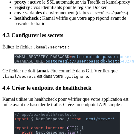
proxy
: active le SSL automatique via Traefik et kamal-proxy
registry
: vos identifiants pour le registre Docker
env
: variables d'environnement (claires et secrètes séparées)
healthcheck
: Kamal vérifie que votre app répond avant de
basculer le trafic
4.3 Configurer les secrets
Éditez le fichier
:
.kamal/secrets
KAMAL_REGISTRY_PASSWORD
=
votre-mot-de-passe-docker-
DATABASE_URL
=
postgresql://user:pass@db-host:5432/m
Ce fichier ne doit
jamais
être commité dans Git. Vérifiez que
est dans votre
.
.kamal/secrets
.gitignore
4.4 Créer le endpoint de healthcheck
Kamal utilise un healthcheck pour vérifier que votre application est
prête avant de basculer le trafic. Créez un endpoint API simple :
// app/api/health/route.ts
import
 { NextResponse } 
from
 'next/server'
export
 async
 function
 GET
() {
  return
 NextResponse.
json
({