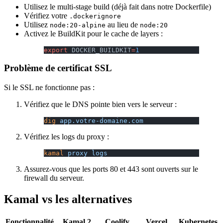
Utilisez le multi-stage build (déjà fait dans notre Dockerfile)
Vérifiez votre
.dockerignore
Utilisez
au lieu de
node:20-alpine
node:20
Activez le BuildKit pour le cache de layers :
export
 DOCKER_BUILDKIT
=
1
Problème de certificat SSL
Si le SSL ne fonctionne pas :
Vérifiez que le DNS pointe bien vers le serveur :
dig
 app.votre-domaine.com
Vérifiez les logs du proxy :
kamal
 proxy
 logs
Assurez-vous que les ports 80 et 443 sont ouverts sur le
firewall du serveur.
Kamal vs les alternatives
Fonctionnalité
Kamal 2
Coolify
Vercel
Kubernetes