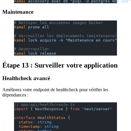
kamal
 accessory
 exec
 db
 "psql -U postgres mon_app"
Maintenance
# Nettoyer les anciennes images Docker
kamal
 prune
 all
# Verrouiller les déploiements (maintenance)
kamal
 lock
 acquire
 -m
 "Maintenance en cours"
# Déverrouiller
kamal
 lock
 release
Étape 13 : Surveiller votre application
Healthcheck avancé
Améliorez votre endpoint de healthcheck pour vérifier les
dépendances :
// app/api/health/route.ts
import
 { NextResponse } 
from
 'next/server'
interface
 HealthStatus
 {
  status
:
 string
  timestamp
:
 string
  uptime
:
 number