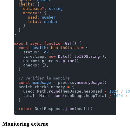
  checks
:
 {
    database
?:
 string
    memory
?:
 {
      used
:
 number
      total
:
 number
    }
  }
}
export
 async
 function
 GET
() {
  const
 health
:
 HealthStatus
 =
 {
    status: 
'ok'
,
    timestamp: 
new
 Date
().
toISOString
(),
    uptime: process.
uptime
(),
    checks: {},
  }
  // Vérifier la mémoire
  const
 memUsage
 =
 process.
memoryUsage
()
  health.checks.memory 
=
 {
    used: Math.
round
(memUsage.heapUsed 
/
 1024
 /
 10
    total: Math.
round
(memUsage.heapTotal 
/
 1024
 /
 
  }
  return
 NextResponse.
json
(health)
}
Monitoring externe