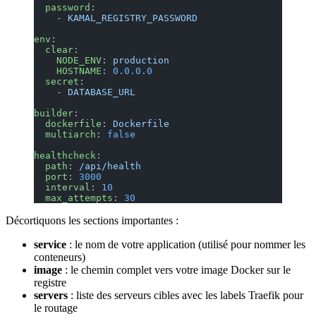
  password
:
    - 
KAMAL_REGISTRY_PASSWORD
env
:
  clear
:
    NODE_ENV
: 
production
    HOSTNAME
: 
0.0.0.0
  secret
:
    - 
DATABASE_URL
builder
:
  dockerfile
: 
Dockerfile
  multiarch
: 
false
healthcheck
:
  path
: 
/api/health
  port
: 
3000
  interval
: 
10
  max_attempts
: 
30
Décortiquons les sections importantes :
service
: le nom de votre application (utilisé pour nommer les
conteneurs)
image
: le chemin complet vers votre image Docker sur le
registre
servers
: liste des serveurs cibles avec les labels Traefik pour
le routage