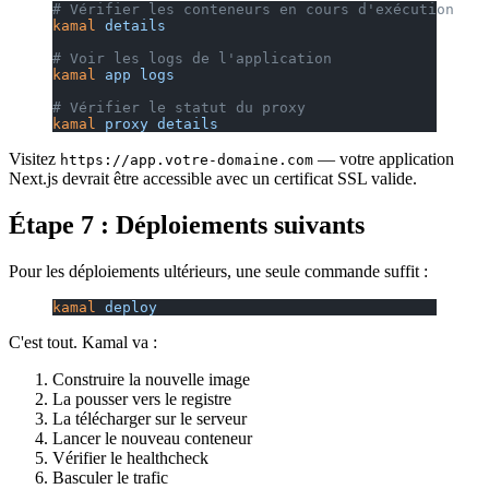
# Vérifier les conteneurs en cours d'exécution
kamal
 details
# Voir les logs de l'application
kamal
 app
 logs
# Vérifier le statut du proxy
kamal
 proxy
 details
Visitez
— votre application
https://app.votre-domaine.com
Next.js devrait être accessible avec un certificat SSL valide.
Étape 7 : Déploiements suivants
Pour les déploiements ultérieurs, une seule commande suffit :
kamal
 deploy
C'est tout. Kamal va :
Construire la nouvelle image
La pousser vers le registre
La télécharger sur le serveur
Lancer le nouveau conteneur
Vérifier le healthcheck
Basculer le trafic