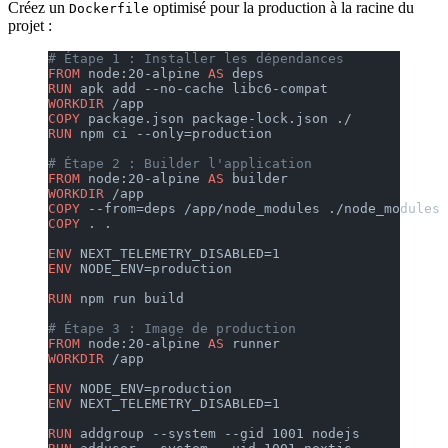
Créez un
optimisé pour la production à la racine du
Dockerfile
projet :
# Étape 1 : Installer les dépendances
FROM
 node:20-alpine 
AS
 deps
RUN
 apk add --no-cache libc6-compat
WORKDIR
 /app
COPY
 package.json package-lock.json ./
RUN
 npm ci --only=production
# Étape 2 : Builder l'application
FROM
 node:20-alpine 
AS
 builder
WORKDIR
 /app
COPY
 --from=deps /app/node_modules ./node_modules
COPY
 . .
ENV
 NEXT_TELEMETRY_DISABLED=1
ENV
 NODE_ENV=production
RUN
 npm run build
# Étape 3 : Image de production
FROM
 node:20-alpine 
AS
 runner
WORKDIR
 /app
ENV
 NODE_ENV=production
ENV
 NEXT_TELEMETRY_DISABLED=1
RUN
 addgroup --system --gid 1001 nodejs