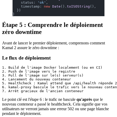
    status: 
'ok'
,
    timestamp: 
new
 Date
().
toISOString
(),
  })
}
Étape 5 : Comprendre le déploiement
zéro downtime
Avant de lancer le premier déploiement, comprenons comment
Kamal 2 assure le zéro downtime :
Le flux de déploiement
1. Build de l'image Docker localement (ou en CI)

2. Push de l'image vers le registre

3. Pull de l'image sur le(s) serveur(s)

4. Lancement du nouveau conteneur

5. Healthcheck : Kamal attend que /api/health réponde 2
6. kamal-proxy bascule le trafic vers le nouveau conten
Le point clé est l'étape 6 : le trafic ne bascule
qu'après
que le
nouveau conteneur a passé le healthcheck. Cela signifie que vos
utilisateurs ne verront jamais une erreur 502 ou une page blanche
pendant le déploiement.