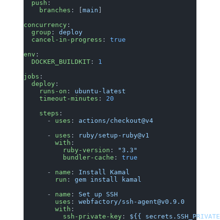
  push
:
    branches
: [
main
]
concurrency
:
  group
: 
deploy
  cancel-in-progress
: 
true
env
:
  DOCKER_BUILDKIT
: 
1
jobs
:
  deploy
:
    runs-on
: 
ubuntu-latest
    timeout-minutes
: 
20
    steps
:
      - 
uses
: 
actions/checkout@v4
      - 
uses
: 
ruby/setup-ruby@v1
        with
:
          ruby-version
: 
"3.3"
          bundler-cache
: 
true
      - 
name
: 
Install Kamal
        run
: 
gem install kamal
      - 
name
: 
Set up SSH
        uses
: 
webfactory/ssh-agent@v0.9.0
        with
:
          ssh-private-key
: 
${{ secrets.SSH_PRIVATE