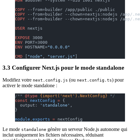
RUN
 adduser --system --uid 1001 nextjs
COPY
 --from=builder /app/public ./public
COPY
 --from=builder --chown=nextjs:nodejs /app/.ne
COPY
 --from=builder --chown=nextjs:nodejs /app/.ne
USER
 nextjs
EXPOSE
 3000
ENV
 PORT=3000
ENV
 HOSTNAME=
"0.0.0.0"
CMD
 [
"node"
, 
"server.js"
]
3.3 Configurer Next.js pour le mode standalone
Modifiez votre
(ou
) pour
next.config.js
next.config.ts
activer le mode standalone :
/** 
@type
 {import('next').NextConfig}
 */
const
 nextConfig
 =
 {
  output: 
'standalone'
,
}
module
.
exports
 =
 nextConfig
Le mode
génère un serveur Node.js autonome qui
standalone
inclut uniquement les fichiers nécessaires, réduisant