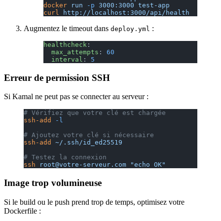
docker
 run
 -p
 3000:3000
 test-app
curl
 http://localhost:3000/api/health
Augmentez le timeout dans
:
deploy.yml
healthcheck
:
  max_attempts
: 
60
  interval
: 
5
Erreur de permission SSH
Si Kamal ne peut pas se connecter au serveur :
# Vérifiez que votre clé est chargée
ssh-add
 -l
# Ajoutez votre clé si nécessaire
ssh-add
 ~/.ssh/id_ed25519
# Testez la connexion
ssh
 root@votre-serveur.com
 "echo OK"
Image trop volumineuse
Si le build ou le push prend trop de temps, optimisez votre
Dockerfile :