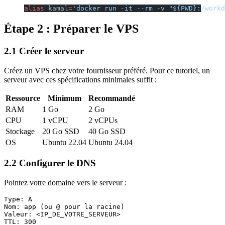
alias
 kamal
=
'docker run -it --rm -v "${PWD}:/workd
Étape 2 : Préparer le VPS
2.1 Créer le serveur
Créez un VPS chez votre fournisseur préféré. Pour ce tutoriel, un
serveur avec ces spécifications minimales suffit :
Ressource
Minimum
Recommandé
RAM
1 Go
2 Go
CPU
1 vCPU
2 vCPUs
Stockage
20 Go SSD
40 Go SSD
OS
Ubuntu 22.04
Ubuntu 24.04
2.2 Configurer le DNS
Pointez votre domaine vers le serveur :
Type: A

Nom: app (ou @ pour la racine)

Valeur: <IP_DE_VOTRE_SERVEUR>
