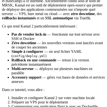
et Basecamp) à ce dilemme. Anciennement connu sous le nom de
MRSK, Kamal est un outil de déploiement open-source qui permet
de déployer des applications conteneurisées sur n'importe quel
serveur — VPS, bare metal ou cloud — avec
zéro downtime
, des
rollbacks instantanés
et un
SSL automatique
via Traefik.
Ce qui rend Kamal 2 particulièrement intéressant :
Pas de vendor lock-in
— fonctionne sur tout serveur avec
SSH et Docker
Zéro downtime
— les nouvelles versions sont lancées avant
de couper les anciennes
Simple à configurer
— un seul fichier YAML
(
)
config/deploy.yml
Rollback en une commande
— retour à la version
précédente instantanément
Multi-serveur
— déployez sur plusieurs machines en
parallèle
Accessory support
— gérez vos bases de données et services
annexes
Dans ce tutoriel, vous allez :
Installer et configurer Kamal 2 sur votre machine locale
Préparer un VPS pour le déploiement
Conteneuriser une application Next.js avec un Dockerfile