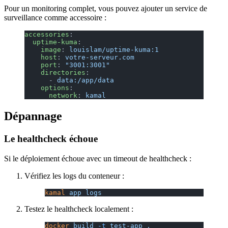
Pour un monitoring complet, vous pouvez ajouter un service de
surveillance comme accessoire :
accessories
:
  uptime-kuma
:
    image
: 
louislam/uptime-kuma:1
    host
: 
votre-serveur.com
    port
: 
"3001:3001"
    directories
:
      - 
data:/app/data
    options
:
      network
: 
kamal
Dépannage
Le healthcheck échoue
Si le déploiement échoue avec un timeout de healthcheck :
Vérifiez les logs du conteneur :
kamal
 app
 logs
Testez le healthcheck localement :
docker
 build
 -t
 test-app
 .