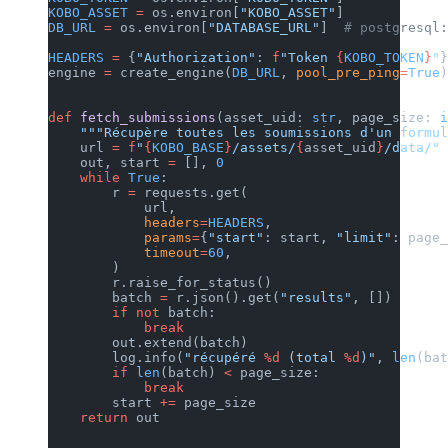
KOBO_ASSET
 =
 os.environ[
"KOBO_ASSET"
]
DB_URL
 =
 os.environ[
"DATABASE_URL"
]  
# postgresql:
HEADERS
 =
 {
"Authorization"
: 
f
"Token 
{
KOBO_TOKEN
}
"
}
engine 
=
 create_engine(
DB_URL
, 
pool_pre_ping
=
True
)
def
 fetch_submissions
(asset_uid: 
str
, page_size: 
i
    """Récupère toutes les soumissions d'un formul
    url 
=
 f
"
{
KOBO_BASE
}
/assets/
{
asset_uid
}
/data/"
    out, start 
=
 [], 
0
    while
 True
:
        r 
=
 requests.get(
            url,
            headers
=
HEADERS
,
            params
=
{
"start"
: start, 
"limit"
: page_
            timeout
=
60
,
        )
        r.raise_for_status()
        batch 
=
 r.json().get(
"results"
, [])
        if
 not
 batch:
            break
        out.extend(batch)
        log.info(
"récupéré 
%d
 (total 
%d
)"
, 
len
(bat
        if
 len
(batch) 
<
 page_size:
            break
        start 
+=
 page_size
    return
 out