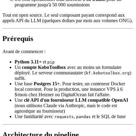
programme jusqu'à 50 000 soumissions
Tout est open source. Le seul composant payant correspond aux
appels API du LLM (quelques dollars par mois aux volumes ONG).
Prérequis
Avant de commencer :
Python 3.11+
et
pip
Un
compte KoboToolbox
avec au moins un formulaire
déployé. Le serveur communautaire (
)
kf.kobotoolbox.org
suffit.
Une base
Postgres 15+
. Pour tester, un conteneur Docker
local convient. Pour la production, une instance VPS à 6
$/mois chez Hetzner ou DigitalOcean fait l'affaire.
Une
clé API d'un fournisseur LLM compatible OpenAI
(nous utilisons Claude via Anthropic, mais le code est
agnostique au fournisseur)
Une familiarité avec
,
et le SQL de base
requests
pandas
Architecture du pipeline