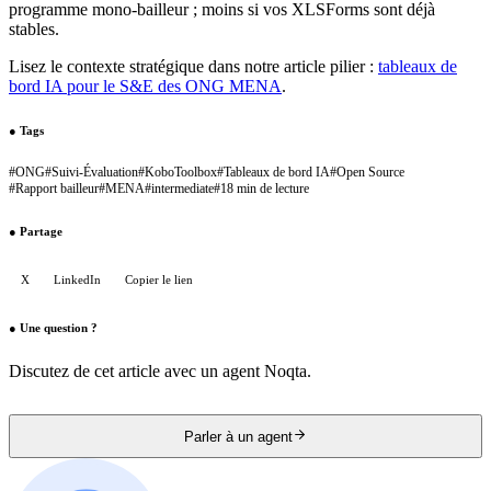
programme mono-bailleur ; moins si vos XLSForms sont déjà
stables.
Lisez le contexte stratégique dans notre article pilier :
tableaux de
bord IA pour le S&E des ONG MENA
.
●
Tags
#
ONG
#
Suivi-Évaluation
#
KoboToolbox
#
Tableaux de bord IA
#
Open Source
#
Rapport bailleur
#
MENA
#
intermediate
#
18 min de lecture
●
Partage
X
LinkedIn
Copier le lien
●
Une question ?
Discutez de cet article avec un agent Noqta.
Parler à un agent