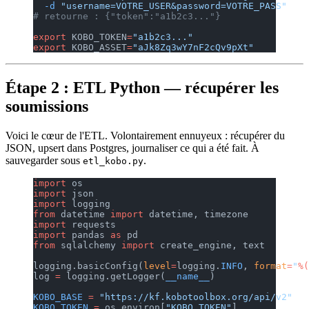
  -d
 "username=VOTRE_USER&password=VOTRE_PASS"
# retourne : {"token":"a1b2c3..."}
export
 KOBO_TOKEN
=
"a1b2c3..."
export
 KOBO_ASSET
=
"aJk8Zq3wY7nF2cQv9pXt"
Étape 2 : ETL Python — récupérer les
soumissions
Voici le cœur de l'ETL. Volontairement ennuyeux : récupérer du
JSON, upsert dans Postgres, journaliser ce qui a été fait. À
sauvegarder sous
.
etl_kobo.py
import
 os
import
 json
import
 logging
from
 datetime 
import
 datetime, timezone
import
 requests
import
 pandas 
as
 pd
from
 sqlalchemy 
import
 create_engine, text
logging.basicConfig(
level
=
logging.
INFO
, 
format
=
"
%(
log 
=
 logging.getLogger(
__name__
)
KOBO_BASE
 =
 "https://kf.kobotoolbox.org/api/v2"
KOBO_TOKEN
 =
 os.environ[
"KOBO_TOKEN"
]