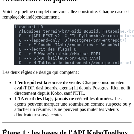
Voici le pipeline complet que vous allez construire. Chaque case est
remplaçable indépendamment.
flowchart LR
  A[Équipes terrain<br/>Sidi Bouzid, Tataouine,<br
  B -->|API REST v2| C[ETL Python<br/>cron nocturn
  C -->|append-only| D[(Postgres<br/>entrepôt)]
  D --> E[Couche IA<br/>Anomalies + Résumés]
  E -->|écrit des flags| D
  D --> F[WeasyPrint<br/>Moteur PDF]
  F --> G[PDF bailleur<br/>EN/FR/AR]
  D --> H[Tableau de bord web<br/>équipe interne]
Les deux règles de design qui comptent :
L'entrepôt est la source de vérité.
Chaque consommateur
aval (PDF, dashboards, agents) lit depuis Postgres. Rien ne lit
directement depuis Kobo, sauf l'ETL.
L'IA écrit des flags, jamais ne réécrit les données.
Les
agents peuvent marquer une soumission comme suspecte ou y
attacher un résumé. Ils ne peuvent pas muter les valeurs
d'indicateur sous-jacentes.
Étape 1 : les bases de l'API KoboToolbox