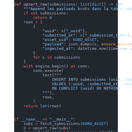
def
 upsert_raw
(submissions: list[
dict
]) -> 
int
:
    """Append les payloads bruts dans la table sub
    if
 not
 submissions:
        return
 0
    rows 
=
 [
        {
            "uuid"
: s[
"_uuid"
],
            "submitted_at"
: s[
"_submission_time"
],
            "asset_uid"
: 
KOBO_ASSET
,
            "payload"
: json.dumps(s, 
ensure_ascii
=
            "ingested_at"
: datetime.now(timezone.u
        }
        for
 s 
in
 submissions
    ]
    with
 engine.begin() 
as
 conn:
        conn.execute(
            text(
"""
                INSERT INTO submissions (uuid, sub
                VALUES (:uuid, :submitted_at, :ass
                ON CONFLICT (uuid) DO NOTHING
            """
),
            rows,
        )
    return
 len
(rows)
if
 __name__
 ==
 "__main__"
:
    subs 
=
 fetch_submissions(
KOBO_ASSET
)
    n 
=
 upsert_raw(subs)