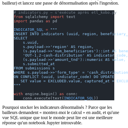
bailleur) et lancez une passe de dénormalisation après l'ingestion.
# indicators.py — s'exécute après etl_kobo.py
from
 sqlalchemy 
import
 text
import
 pandas 
as
 pd
INDICATOR_SQL
 =
 """
INSERT INTO indicators (uuid, region, beneficiary_
SELECT
    s.uuid,
    s.payload->>'region' AS region,
    (s.payload->>'num_beneficiaries')::int AS bene
    'OUT-1.2-cash-distribution' AS indicator_code,
    (s.payload->>'amount_tnd')::numeric AS value,
    s.submitted_at
FROM submissions s
WHERE s.payload->>'form_type' = 'cash_distribution
ON CONFLICT (uuid, indicator_code) DO UPDATE
   SET value = EXCLUDED.value, captured_at = EXCLU
"""
with
 engine.begin() 
as
 conn:
    conn.execute(text(
INDICATOR_SQL
))
Pourquoi stocker les indicateurs dénormalisés ? Parce que les
bailleurs demandent « montrez-moi le calcul » en audit, et qu'une
vue SQL unique que tout le monde peut lire est une meilleure
réponse qu'un notebook Jupyter introuvable.