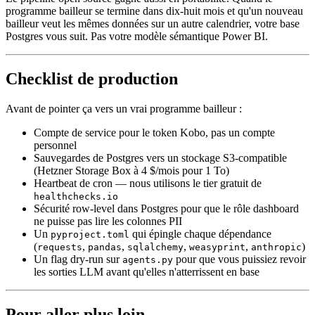
programme bailleur se termine dans dix-huit mois et qu'un nouveau
bailleur veut les mêmes données sur un autre calendrier, votre base
Postgres vous suit. Pas votre modèle sémantique Power BI.
Checklist de production
Avant de pointer ça vers un vrai programme bailleur :
Compte de service pour le token Kobo, pas un compte
personnel
Sauvegardes de Postgres vers un stockage S3-compatible
(Hetzner Storage Box à 4 $/mois pour 1 To)
Heartbeat de cron — nous utilisons le tier gratuit de
healthchecks.io
Sécurité row-level dans Postgres pour que le rôle dashboard
ne puisse pas lire les colonnes PII
Un
qui épingle chaque dépendance
pyproject.toml
(
,
,
,
,
)
requests
pandas
sqlalchemy
weasyprint
anthropic
Un flag dry-run sur
pour que vous puissiez revoir
agents.py
les sorties LLM avant qu'elles n'atterrissent en base
Pour aller plus loin