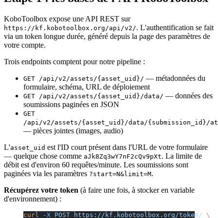
KoboToolbox expose une API REST sur
. L'authentification se fait
https://kf.kobotoolbox.org/api/v2/
via un token longue durée, généré depuis la page des paramètres de
votre compte.
Trois endpoints comptent pour notre pipeline :
— métadonnées du
GET /api/v2/assets/{asset_uid}/
formulaire, schéma, URL de déploiement
— données des
GET /api/v2/assets/{asset_uid}/data/
soumissions paginées en JSON
GET
/api/v2/assets/{asset_uid}/data/{submission_id}/at
— pièces jointes (images, audio)
L'
est l'ID court présent dans l'URL de votre formulaire
asset_uid
— quelque chose comme
. La limite de
aJk8Zq3wY7nF2cQv9pXt
débit est d'environ 60 requêtes/minute. Les soumissions sont
paginées via les paramètres
.
?start=N&limit=M
Récupérez votre token
(à faire une fois, à stocker en variable
d'environnement) :
curl
 -X
 POST
 https://kf.kobotoolbox.org/token/
 \