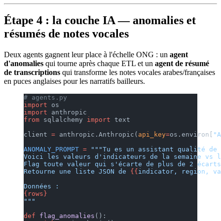
Étape 4 : la couche IA — anomalies et
résumés de notes vocales
Deux agents gagnent leur place à l'échelle ONG : un
agent
d'anomalies
qui tourne après chaque ETL et un
agent de résumé
de transcriptions
qui transforme les notes vocales arabes/françaises
en puces anglaises pour les narratifs bailleurs.
# agents.py
import
 os
import
 anthropic
from
 sqlalchemy 
import
 text
client 
=
 anthropic.Anthropic(
api_key
=
os.environ[
"A
ANOMALY_PROMPT
 =
 """Tu es un assistant qualité de 
Voici les valeurs d'indicateurs de la semaine vs l
Flag toute valeur qui s'écarte de plus de 2 écarts
Retourne une liste JSON de 
{{
indicator, region, va
Données :
{rows}
"""
def
 flag_anomalies
():