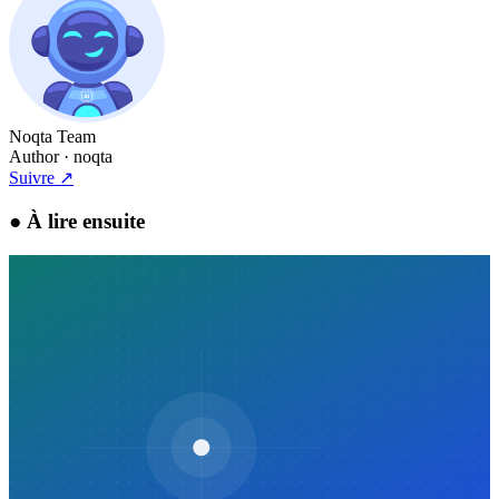
Noqta Team
Author
· noqta
Suivre
↗
●
À lire ensuite