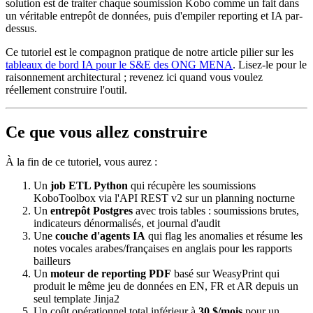
solution est de traiter chaque soumission Kobo comme un fait dans
un véritable entrepôt de données, puis d'empiler reporting et IA par-
dessus.
Ce tutoriel est le compagnon pratique de notre article pilier sur les
tableaux de bord IA pour le S&E des ONG MENA
. Lisez-le pour le
raisonnement architectural ; revenez ici quand vous voulez
réellement construire l'outil.
Ce que vous allez construire
À la fin de ce tutoriel, vous aurez :
Un
job ETL Python
qui récupère les soumissions
KoboToolbox via l'API REST v2 sur un planning nocturne
Un
entrepôt Postgres
avec trois tables : soumissions brutes,
indicateurs dénormalisés, et journal d'audit
Une
couche d'agents IA
qui flag les anomalies et résume les
notes vocales arabes/françaises en anglais pour les rapports
bailleurs
Un
moteur de reporting PDF
basé sur WeasyPrint qui
produit le même jeu de données en EN, FR et AR depuis un
seul template Jinja2
Un coût opérationnel total inférieur à
30 $/mois
pour un