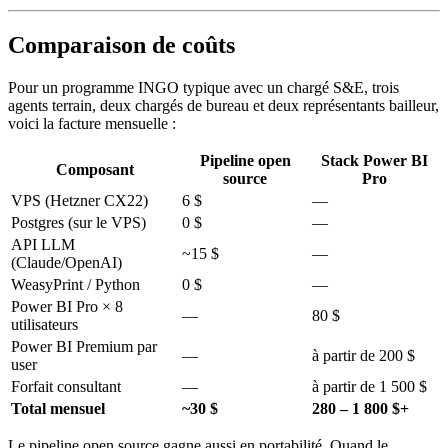
Comparaison de coûts
Pour un programme INGO typique avec un chargé S&E, trois
agents terrain, deux chargés de bureau et deux représentants bailleur,
voici la facture mensuelle :
Pipeline open
Stack Power BI
Composant
source
Pro
VPS (Hetzner CX22)
6 $
—
Postgres (sur le VPS)
0 $
—
API LLM
~15 $
—
(Claude/OpenAI)
WeasyPrint / Python
0 $
—
Power BI Pro × 8
—
80 $
utilisateurs
Power BI Premium par
—
à partir de 200 $
user
Forfait consultant
—
à partir de 1 500 $
Total mensuel
~30 $
280 – 1 800 $+
Le pipeline open source gagne aussi en portabilité. Quand le