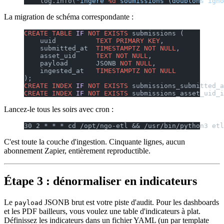
    log.info(
"ingéré 
%d
 soumissions (doublons igno
La migration de schéma correspondante :
CREATE
 TABLE
 IF
 NOT
 EXISTS
 submissions (
    uuid          
TEXT
 PRIMARY KEY
,
    submitted_at  
TIMESTAMPTZ
 NOT NULL
,
    asset_uid     
TEXT
 NOT NULL
,
    payload       JSONB 
NOT NULL
,
    ingested_at   
TIMESTAMPTZ
 NOT NULL
);
CREATE
 INDEX
 IF
 NOT
 EXISTS
 submissions_submitted_a
CREATE
 INDEX
 IF
 NOT
 EXISTS
 submissions_asset_uid_i
Lancez-le tous les soirs avec cron :
30 2 * * * cd /opt/ngo-etl && /usr/bin/python3 etl
C'est toute la couche d'ingestion. Cinquante lignes, aucun
abonnement Zapier, entièrement reproductible.
Étape 3 : dénormaliser en indicateurs
Le
JSONB brut est votre piste d'audit. Pour les dashboards
payload
et les PDF bailleurs, vous voulez une table d'indicateurs à plat.
Définissez les indicateurs dans un fichier YAML (un par template