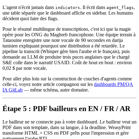
L'agent n'écrit jamais dans
. Il écrit dans
,
indicators
agent_flags
une table séparée que le dashboard affiche en sidebar. Les humains
décident quoi faire des flags.
Pour le résumé multilingue de transcriptions, c'est ici que la magie
opère pour les ONG du Maghreb francophone. Une équipe terrain à
Tataouine enregistre une note vocale de 90 secondes en darija
tunisien expliquant pourquoi une distribution a été retardée. Le
pipeline la transcrit (Whisper gère bien l'arabe et le français), puis
demande au LLM de produire trois puces anglaises que le chargé
S&E colle dans le narratif USAID. Coût de bout en bout : environ
0,02 $ par note vocale.
Pour aller plus loin sur la construction de couches d'agents comme
celle-ci, voyez notre article compagnon sur les
dashboards PM/QA
IA GitLab
— même schéma, autre domaine.
Étape 5 : PDF bailleurs en EN / FR / AR
Le bailleur ne se connecte pas à votre dashboard. Le bailleur veut un
PDF dans son template, dans sa langue, à la deadline. WeasyPrint
transforme HTML + CSS en PDF prêts pour l'impression et gère
nativement l'arabe RTL.