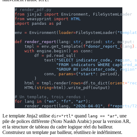
# render_pdf.py
from
 jinja2 
import
 Environment, FileSystemLoader
from
 weasyprint 
import
 HTML
import
 pandas 
as
 pd
env 
=
 Environment(
loader
=
FileSystemLoader(
"templat
def
 render_report
(lang: 
str
, period: 
str
, output: 
    tmpl 
=
 env.get_template(
f
"donor_report_
{
lang
}
.
    with
 engine.begin() 
as
 conn:
        df 
=
 pd.read_sql(
            text(
"SELECT indicator_code, region, s
                 "FROM indicators WHERE captured_a
                 "GROUP BY indicator_code, region"
            conn, 
params
=
{
"start"
: period},
        )
    html 
=
 tmpl.render(
rows
=
df.to_dict(
orient
=
"rec
    HTML(
string
=
html).write_pdf(output)
# Un template, trois rendus :
for
 lang 
in
 (
"en"
, 
"fr"
, 
"ar"
):
    render_report(lang, 
"2026-04-01"
, 
f
"reports/T2
Le template Jinja2 utilise
quand
, une
dir="rtl"
lang == "ar"
pile de polices différente (Noto Naskh Arabic) pour la version AR,
et la structure de tableau du cadre logique réel du bailleur.
Construisez un template par bailleur, réutilisez-le indéfiniment.