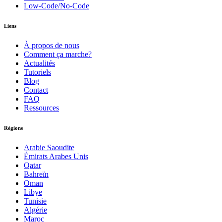
Low-Code/No-Code
Liens
À propos de nous
Comment ça marche?
Actualités
Tutoriels
Blog
Contact
FAQ
Ressources
Régions
Arabie Saoudite
Émirats Arabes Unis
Qatar
Bahreïn
Oman
Libye
Tunisie
Algérie
Maroc