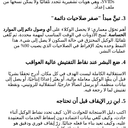
SVIDs، وهي هويات تشفيرية تتجدد تلقائيًا ولا يمكن نسخها من
ملف إعداد.
3. تبنَّ مبدأ "صفر صلاحيات دائمة"
أهم تحوّل معماري: لا يحصل الوكلاء على
أي وصول دائم إلى الموارد
الحساسة
. تُمنح الأذونات في الوقت المناسب لمهمة محددة، ثم تُلغى
تلقائيًا. الوكيل المخترَق في حالة السكون لا يصل إلى شيء. هذا
النمط وحده يحيّد الإفراط في الصلاحيات الذي يصيب 90% من
عمليات النشر.
4. ضع البشر عند نقاط التفتيش عالية العواقب
الاستقلالية الكاملة ليست الهدف في كل مكان. أدرِج تحققًا بشريًا
قبل أن ينفّذ الوكيل معاملة مالية، أو يغيّر إعدادًا إنتاجيًا، أو يصل إلى
بيانات منظَّمة، أو يرسل اتصالًا خارجيًا. استقلالية للروتيني، ونقطة
تفتيش لما لا رجعة فيه.
5. ابنِ زر الإيقاف قبل أن تحتاجه
اكتب دليل الاستجابة للحوادث الآن: كيف تحدد نشاط الوكيل أثناء
حادث، وكيف تُلغي بيانات اعتماده دون إسقاط الخدمات المعتمِدة
عليه، وكيف تعيد بناء ما فعله جنائيًا. زرّ إيقاف فوري ودقيق هو