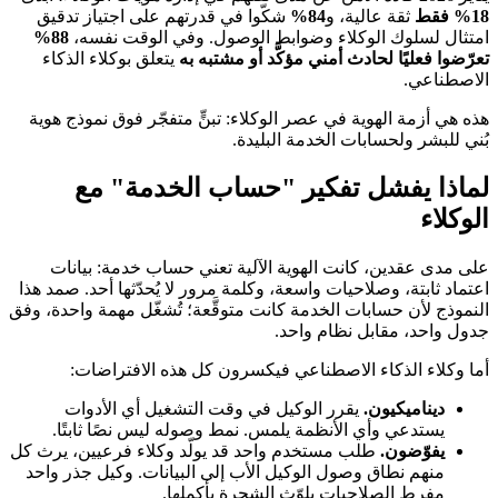
18% فقط
ثقة عالية، و
84%
شكّوا في قدرتهم على اجتياز تدقيق
امتثال لسلوك الوكلاء وضوابط الوصول. وفي الوقت نفسه،
88%
تعرّضوا فعليًا لحادث أمني مؤكَّد أو مشتبه به
يتعلق بوكلاء الذكاء
الاصطناعي.
هذه هي أزمة الهوية في عصر الوكلاء: تبنٍّ متفجّر فوق نموذج هوية
بُني للبشر ولحسابات الخدمة البليدة.
لماذا يفشل تفكير "حساب الخدمة" مع
الوكلاء
على مدى عقدين، كانت الهوية الآلية تعني حساب خدمة: بيانات
اعتماد ثابتة، وصلاحيات واسعة، وكلمة مرور لا يُحدّثها أحد. صمد هذا
النموذج لأن حسابات الخدمة كانت متوقَّعة؛ تُشغّل مهمة واحدة، وفق
جدول واحد، مقابل نظام واحد.
أما وكلاء الذكاء الاصطناعي فيكسرون كل هذه الافتراضات:
ديناميكيون.
يقرر الوكيل في وقت التشغيل أي الأدوات
يستدعي وأي الأنظمة يلمس. نمط وصوله ليس نصًا ثابتًا.
يفوّضون.
طلب مستخدم واحد قد يولّد وكلاء فرعيين، يرث كل
منهم نطاق وصول الوكيل الأب إلى البيانات. وكيل جذر واحد
مفرط الصلاحيات يلوّث الشجرة بأكملها.