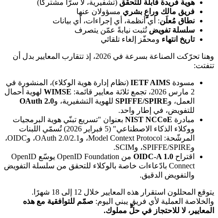
هوية فريدة قابلة للتحقق
(تشفيرية، لا سرًّا مشتركًا)
فريق مالك وراعٍ بشري
مسؤولان عنها
نطاق مُعلَن
: أي أنظمة، أي إجراءات، أي بيانات
سلسلة تفويض
تُثبت نيابةً عمّن يتصرف
تاريخ انتهاء
ومحفّز إلغاء تلقائي
وهنا تحرّكت الصناعة بسرعة في 2026، إذ تتقارب المعايير بدل أن
تتفتت:
مسودة
IETF AIMS
(نظام إدارة هوية الوكلاء)، المنشورة في
2 مارس 2026، تجمع ثلاثة معايير قائمة:
WIMSE
لهوية أحمال
العمل، و
SPIFFE/SPIRE
للهوية التشفيرية، و
OAuth 2.0
للتفويض، في إطار واحد.
مبادرة
NIST NCCoE
بعنوان "تسريع تبنّي هوية البرمجيات
ووكلاء الذكاء الاصطناعي" (5 فبراير 2026) تُسمّي اللبنات
المرشّحة: Model Context Protocol، وOAuth 2.0/2.1، وOIDC،
وSPIFFE/SPIRE، وSCIM.
اقتراح
OIDC-A 1.0
من OpenID Foundation يوسّع OpenID
Connect بادّعاءات خاصة بالوكلاء للتحقق من سلسلة التفويض
والتفويض الدقيق.
يتوقع المحللون استقرار هذه المعايير خلال 12 إلى 18 شهرًا.
والخلاصة العملية لأي فريق يبني اليوم:
صمّم للتوافقية مع هذه
المعايير، لا للاحتجاز في حلٍّ مملوك.