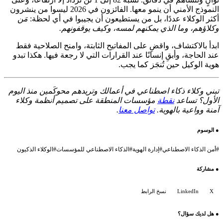
النموذج الأمني أن ينمو معها. الفائزون في 2026 ليسوا من ينشرون
أكثر الوكلاء عددًا، بل من يستطيعون أن يجيبوا في أي لحظة:
مَن
وكلاؤهم، وما الذي يمكنهم لمسه، وكيف يوقفونهم.
ابدأ بالاكتشاف، واقضِ على المفاتيح الثابتة، وامنح الصلاحية فقط
عند الحاجة، وأبقِ إنسانًا عند القرارات التي لا رجعة فيها. هكذا تبدو
هوية الوكيل حين تُنجَز كما يجب.
تبني وكلاء ذكاء اصطناعي في أعمالك وتريدهم محوكَمين منذ اليوم
الأول؟ تساعد
نقطة
مؤسسات المنطقة على تصميم أنظمة وكلاء
آمنة وواعية بالهوية.
تواصل معنا
.
●
الوسوم
#
أمن الذكاء الاصطناعي
#
إدارة الهوية
#
الذكاء الاصطناعي للمؤسسات
#
الوكلاء الذكيون
●
مشاركة
X
LinkedIn
نسخ الرابط
●
هل لديك سؤال؟