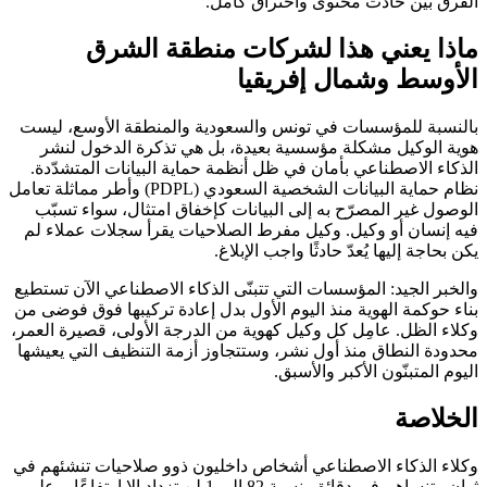
الفرق بين حادث محتوى واختراق كامل.
ماذا يعني هذا لشركات منطقة الشرق
الأوسط وشمال إفريقيا
بالنسبة للمؤسسات في تونس والسعودية والمنطقة الأوسع، ليست
هوية الوكيل مشكلة مؤسسية بعيدة، بل هي تذكرة الدخول لنشر
الذكاء الاصطناعي بأمان في ظل أنظمة حماية البيانات المتشدّدة.
نظام حماية البيانات الشخصية السعودي (PDPL) وأطر مماثلة تعامل
الوصول غير المصرّح به إلى البيانات كإخفاق امتثال، سواء تسبّب
فيه إنسان أو وكيل. وكيل مفرط الصلاحيات يقرأ سجلات عملاء لم
يكن بحاجة إليها يُعدّ حادثًا واجب الإبلاغ.
والخبر الجيد: المؤسسات التي تتبنّى الذكاء الاصطناعي الآن تستطيع
بناء حوكمة الهوية منذ اليوم الأول بدل إعادة تركيبها فوق فوضى من
وكلاء الظل. عامِل كل وكيل كهوية من الدرجة الأولى، قصيرة العمر،
محدودة النطاق منذ أول نشر، وستتجاوز أزمة التنظيف التي يعيشها
اليوم المتبنّون الأكبر والأسبق.
الخلاصة
وكلاء الذكاء الاصطناعي أشخاص داخليون ذوو صلاحيات تنشئهم في
ثوانٍ وتنساهم في دقائق. نسبة 82 إلى 1 لن تزداد إلا ارتفاعًا، وعلى