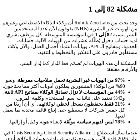
مشكلة 82 إلى 1
وجد بحث من Rubrik Zero Labs أن وكلاء الذكاء الاصطناعي وغيرهم
من الهويات غير البشرية (NHIs) يفوقون الآن عدد المستخدمين
البشر بنسبة
82 إلى 1
في المؤسسة المتوسطة. كل موظف بشري
لديه حساب دخول يُظلّله عشرات من الهويات الآلية: حسابات
الخدمة، ومفاتيح الـ API، وبيانات اعتماد أحمال العمل، والآن وكلاء
مستقلّون قادرون على التفكير والتخطيط والتنفيذ.
المشكلة أن هذه الهويات لم تُصمَّم قط لتُدار كما يُدار البشر.
والأرقام مقلقة:
97% من الهويات غير البشرية تحمل صلاحيات مفرطة
، ونحو
90% من الوكلاء المنشورين يملكون أذونات أكثر مما يحتاجون.
44% من المؤسسات لا تزال تصادق الوكلاء بمفاتيح API ثابتة
،
و43% تعتمد على ثنائيات اسم المستخدم وكلمة المرور.
21% فقط يحتفظون بسجل لحظي
لوكلائهم، أي أن أربعًا من
كل خمس شركات لا تستطيع حتى إنتاج قائمة محدثة بما يعمل
لديها.
78% ليس لديهم سياسة موثّقة
لإنشاء هوية وكيل أو إزالتها.
عندما سأل استطلاع لـ Cloud Security Alliance وOasis Security في
يناير 2026 قادة الأمن عن مدى ثقتهم في إدارة هويات الوكلاء، أبدى