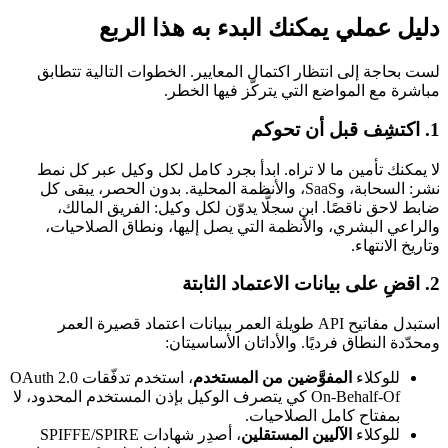
دليل عملي يمكنك البدء به هذا الربع
لست بحاجة إلى انتظار اكتمال المعايير. الخطوات التالية تتطابق
مباشرة مع المواضع التي يتركّز فيها الخطر.
1. اكتشِف قبل أن تحوكم
لا يمكنك تأمين ما لا تراه. ابدأ بجرد كامل لكل وكيل عبر كل نمط
نشر: السحابة، وSaaS، والأنظمة المحلية. بدون الحصر، يبقى كل
ضابط لاحق ناقصًا. ابنِ سجلًّا يدوّن لكل وكيل: الفريق المالك،
والراعي البشري، والأنظمة التي يصل إليها، ونطاق الصلاحيات،
وتاريخ الانتهاء.
2. اقضِ على بيانات الاعتماد الثابتة
استبدل مفاتيح API طويلة العمر ببيانات اعتماد قصيرة العمر
ومحدّدة النطاق فرديًا. والأداتان الأساسيتان:
للوكلاء
المفوَّضين من المستخدم
، استخدم تدفّقات OAuth 2.0
On-Behalf-Of كي يتصرف الوكيل بإذن المستخدم المحدود، لا
بمفتاح كامل الصلاحيات.
للوكلاء
الآليين المستقلين
، أصدِر شهادات SPIFFE/SPIRE