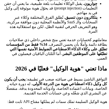
حِواريون.
يقبل الوكلاء تعليمات بلغة طبيعية، ما يعني أن حقن
التعليمات (prompt injection) قد يحوّل هوية موثوقة إلى وكيل
في يد مهاجم.
يتكاثرون دون تنسيق.
تُطلق الفرق المختلفة وكلاء عبر
السحابات والـ SaaS والأنظمة المحلية دون موافقة مركزية،
وهو التعريف الحرفي لتقنية الظل، لكن مع استقلالية هذه
المرة.
معاملتهم كحسابات خدمة تعني منح شخص داخلي ذي صلاحيات
بطاقة دائمة وأملًا بأن يحسن التصرف.
34% فقط من المؤسسات
تطبّق على وكلاء الذكاء الاصطناعي الضوابط الأمنية نفسها التي
تطبّقها على الموظفين البشر.
أما الثلثان الباقيان فيعملون في
العمى.
ماذا تعني "هوية الوكيل" فعليًا في 2026
التوافق الناشئ بسيط في صياغته صعب في تطبيقه:
يجب أن يكون
كل وكيل ذكاء اصطناعي هوية من الدرجة الأولى
، له دورة حياته
الخاصة، وبيانات اعتماده الخاصة، وأذوناته المحدودة بدقة، منفصلًا
عن البشري الذي شغّله وعن حسابات الخدمة القديمة.
هوية الوكيل السليمة تملك سمات لم يملكها مفتاح API ثابت قط: