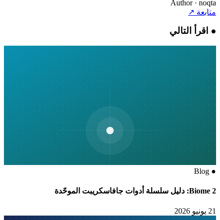
Author
· noqta
متابعة
↗
●
اقرأ التالي
Blog
●
Biome 2: دليل سلسلة أدوات جافاسكريبت الموحّدة
21 يونيو 2026