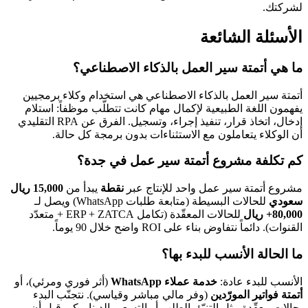
لشركتك.
الأسئلة الشائعة
ما هي أتمتة سير العمل بالذكاء الاصطناعي؟
أتمتة سير العمل بالذكاء الاصطناعي هي استخدام وكلاء برمجيين
يفهمون اللغة الطبيعية لإكمال مهام كانت تتطلّب موظفاً: استلام
إدخال، اتخاذ قرار، تنفيذ إجراء، وتسجيل. الفرق عن RPA التقليدي
أن الوكلاء يتعاملون مع الاستثناءات بدون برمجة كل حالة.
كم تكلفة مشروع أتمتة سير عمل في جدة؟
مشروع أتمتة سير عمل واحد للإنتاج عبر
نقطة
يبدأ من
15,000 ريال
سعودي
للحالات البسيطة (متابعة طلبات WhatsApp) ويصل لـ
80,000+ ريال
للحالات المعقّدة (تكامل ERP + ZATCA + متعدّد
القنوات). دائماً نتفاوض بناء على ROI واضح خلال 90 يوماً.
ما الحالة الأنسب للبدء بها؟
الأنسب للبدء عادة:
خدمة عملاء WhatsApp
(أثر فوري ومرئي)، أو
أتمتة فواتير المورّدين
(وفر مالي مباشر وقياسي). نتجنّب البدء
بحالات معقّدة مثل التنبّؤ بالطلب أو التسعير الديناميكي قبل أن