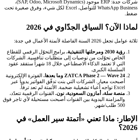
شركات جدة: ERP موجود (SAP, Odoo, Microsoft Dynamics)،
WhatsApp Business للتواصل، Excel لكل شيء، وفرق صغيرة تحت
ضغط.
لماذا الآن؟ السياق الجدّاوي في 2026
ثلاثة عوامل تجعل 2026 السنة الفاصلة لأتمتة الأعمال في جدة:
رؤية 2030 ومرحلتها التنفيذية.
برامج التحوّل الرقمي للقطاع
الخاص تحوّلت من توصيات إلى متطلّبات تنافسية. الشركات
التي لا تعتمد الذكاء الاصطناعي خلال 18 شهراً ستفقد عقود
السلسلة الكبرى.
ZATCA Phase 2 — Wave 24 وما بعدها.
الفوترة الإلكترونية
أصبحت معيار. الشركات التي بنت تدفّق الفواتير يدوياً عبر
Excel تواجه أعباء تشغيلية ضخمة. الأتمتة لم تعد ترفاً.
منصة سلة، أمازون السعودية، نون.
القنوات الرقمية تتعدّد،
والمزامنة اليدوية بين القنوات أصبحت مستحيلة لأي تاجر فوق
500 طلب/شهر.
الإطار: ماذا تعني «أتمتة سير العمل» في
2026؟