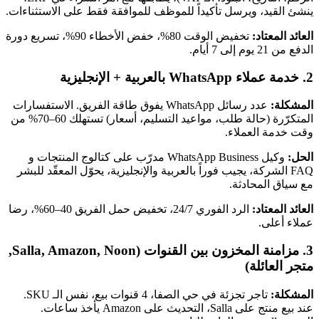
ينشئ القيد، ويرسل تأكيداً للموظف للموافقة فقط على الاستثناءات.
العائد المعتاد:
تخفيض الوقت 80%، خفض الأخطاء 90%، تسريع دورة
الدفع من 21 يوم إلى 7 أيام.
2. خدمة عملاء WhatsApp بالعربية + الإنجليزية
المشكلة:
عدد رسائل WhatsApp يفوق طاقة الفريق. الاستفسارات
المتكرّرة (حالة طلب، مواعيد التسليم، أسعار) تستهلك 60–70% من
وقت خدمة العملاء.
الحل:
وكيل WhatsApp Business مدرّب على كتالوج المنتجات و
FAQ الشركة، يجيب فوراً بالعربية والإنجليزية، يحوّل المعقّد للبشر
مع سياق المحادثة.
العائد المعتاد:
الرد الفوري 24/7، تخفيض حمل الفريق 40–60%، رضا
عملاء أعلى.
3. مزامنة المخزون بين القنوات (Salla, Amazon, Noon,
متجر العائلة)
المشكلة:
تاجر تجزئة في حي الصفا، 4 قنوات بيع، نفس الـ SKU.
عند بيع منتج على Salla، التحديث على Amazon يأخذ ساعات.