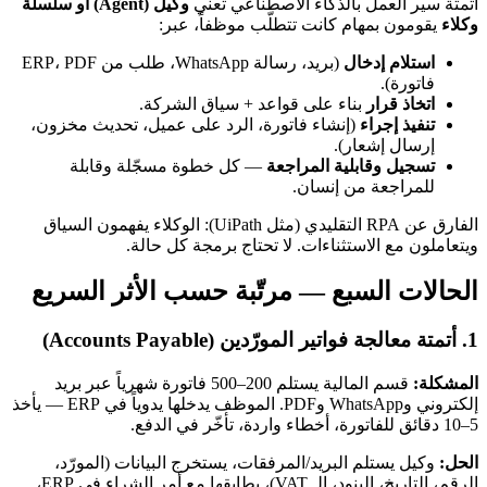
أتمتة سير العمل بالذكاء الاصطناعي تعني
وكيل (Agent) أو سلسلة
وكلاء
يقومون بمهام كانت تتطلّب موظفاً، عبر:
استلام إدخال
(بريد، رسالة WhatsApp، طلب من ERP، PDF
فاتورة).
اتخاذ قرار
بناء على قواعد + سياق الشركة.
تنفيذ إجراء
(إنشاء فاتورة، الرد على عميل، تحديث مخزون،
إرسال إشعار).
تسجيل وقابلية المراجعة
— كل خطوة مسجّلة وقابلة
للمراجعة من إنسان.
الفارق عن RPA التقليدي (مثل UiPath): الوكلاء يفهمون السياق
ويتعاملون مع الاستثناءات. لا تحتاج برمجة كل حالة.
الحالات السبع — مرتّبة حسب الأثر السريع
1. أتمتة معالجة فواتير المورّدين (Accounts Payable)
المشكلة:
قسم المالية يستلم 200–500 فاتورة شهرياً عبر بريد
إلكتروني وWhatsApp وPDF. الموظف يدخلها يدوياً في ERP — يأخذ
5–10 دقائق للفاتورة، أخطاء واردة، تأخّر في الدفع.
الحل:
وكيل يستلم البريد/المرفقات، يستخرج البيانات (المورّد،
الرقم، التاريخ، البنود، الـ VAT)، يطابقها مع أمر الشراء في ERP،