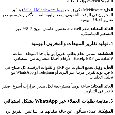
النتيجة: oversell وإلغاء طلبات.
الحل:
Middleware ذكي (راجع
نمط Middleware لـ Salla
) ينسّق
المخزون في الوقت الحقيقي، يضع أولوية للقناة الأكثر ربحية، ويصدر
تقارير اختلاف يومية.
العائد المعتاد:
صفر oversell، تحسين هامش الربح 5–8% عبر
التسعير الديناميكي.
4. توليد تقارير المبيعات والمخزون اليومية
المشكلة:
المدير العام يطلب تقريراً يومياً يأخذ الموظف ساعة
لإعداده من ERP وExcel. الأرقام أحياناً متضاربة بين المصادر.
الحل:
وكيل يجمع البيانات من ERP والقنوات الرقمية كل صباح في
6 ص، يولّد تقريراً مرئياً عبر البريد أو Telegram أو WhatsApp مع
تحليل اتجاهات.
العائد المعتاد:
ساعة يومياً مسترجعة لكل مدير، قرارات أسرع، صفر
تأخير في التقارير.
5. متابعة طلبات العملاء عبر WhatsApp بشكل استباقي
المشكلة:
عملاء يسألون عن حالة طلباتهم كل ساعتين. الفريق يرد