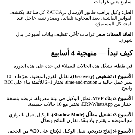
أسابيع يعني غرامات.
الحل:
وكيل يراقب طابور الإرسال لـ ZATCA كل ساعة، يكتشف
الفواتير الفاشلة، يعيد المحاولة تلقائياً، ويصدر تنبيه عاجل عند
المشاكل المستمرّة.
العائد المعتاد:
صفر غرامات تأخّر، تنظيف بيانات أسبوعي بدل
شهري.
كيف تبدأ — منهجية 4 أسابيع
في
نقطة
، نشغّل هذه الحالات للعملاء في جدة على هذه الدورة:
الأسبوع 1: تشخيص (Discovery).
نقابل الفرق المعنية، نخرّط 5–10
سير عمل حالية بـ time-and-motion، نختار 1–2 للأتمتة بناء على ROI
واضح.
الأسبوع 2: بناء MVP.
نطوّر الوكيل في بيئة معزولة، نربطه بنسخة
اختبار من ERP/WhatsApp، نختبر مع 10 حالات حقيقية.
الأسبوع 3: تشغيل مظلّل (Shadow Mode).
الوكيل يعمل بالتوازي
مع الموظف، يقترح ولا ينفّذ، نقارن النتائج ونعدّل.
الأسبوع 4: إنتاج تدريجي.
ننقل الوكيل للإنتاج على 20% من الحجم،