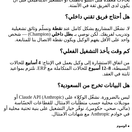
يكون لدى الفريق ثقة في الأتمتة.
هل أحتاج فريق تقني داخلي؟
لا. نشغّل المشاريع بشكل كامل عند
نقطة
ونسلّم وثائق تشغيلية
وتدريب لفريقك. لكن نوصي بـ
بطل داخلي
(Champion) — شخص
واحد على الأقل يفهم الوكيل ويكون نقطة الاتصال بنا للمتابعة.
كم وقت يأخذ التشغيل الفعلي؟
من اتفاق الاستشارة إلى وكيل يعمل في الإنتاج:
4 أسابيع
للحالات
البسيطة،
8–12 أسبوع
للحالات المتكاملة مع ERP. نلتزم بمواعيد
ثابتة في العقد.
هل البيانات تخرج من السعودية؟
ليس بالضرورة. نشغّل الوكلاء على Claude API (Anthropic) أو
موديلات محلية حسب متطلّبات الامتثال. للقطاعات الحسّاسة
(مالي، صحي، حكومي)، نوفّر خيار التشغيل على بنية تحتية محلية أو
في خوادم Anthropic مع شهادات الامتثال.
●
الوسوم