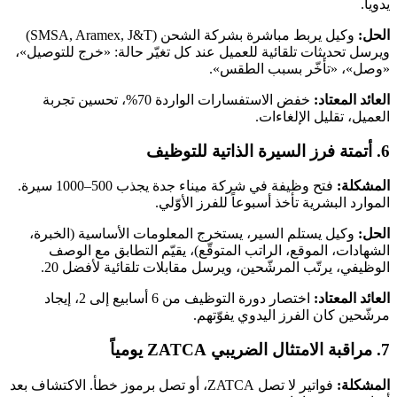
يدوياً.
الحل:
وكيل يربط مباشرة بشركة الشحن (SMSA, Aramex, J&T)
ويرسل تحديثات تلقائية للعميل عند كل تغيّر حالة: «خرج للتوصيل»،
«وصل»، «تأخّر بسبب الطقس».
العائد المعتاد:
خفض الاستفسارات الواردة 70%، تحسين تجربة
العميل، تقليل الإلغاءات.
6. أتمتة فرز السيرة الذاتية للتوظيف
المشكلة:
فتح وظيفة في شركة ميناء جدة يجذب 500–1000 سيرة.
الموارد البشرية تأخذ أسبوعاً للفرز الأوّلي.
الحل:
وكيل يستلم السير، يستخرج المعلومات الأساسية (الخبرة،
الشهادات، الموقع، الراتب المتوقّع)، يقيّم التطابق مع الوصف
الوظيفي، يرتّب المرشّحين، ويرسل مقابلات تلقائية لأفضل 20.
العائد المعتاد:
اختصار دورة التوظيف من 6 أسابيع إلى 2، إيجاد
مرشّحين كان الفرز اليدوي يفوّتهم.
7. مراقبة الامتثال الضريبي ZATCA يومياً
المشكلة:
فواتير لا تصل ZATCA، أو تصل برموز خطأ. الاكتشاف بعد