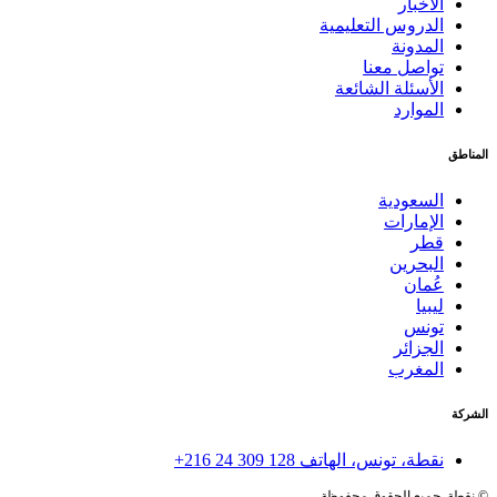
الأخبار
الدروس التعليمية
المدونة
تواصل معنا
الأسئلة الشائعة
الموارد
المناطق
السعودية
الإمارات
قطر
البحرين
عُمان
ليبيا
تونس
الجزائر
المغرب
الشركة
نقطة، تونس، الهاتف
+216 24 309 128
©
نقطة. جميع الحقوق محفوظة.