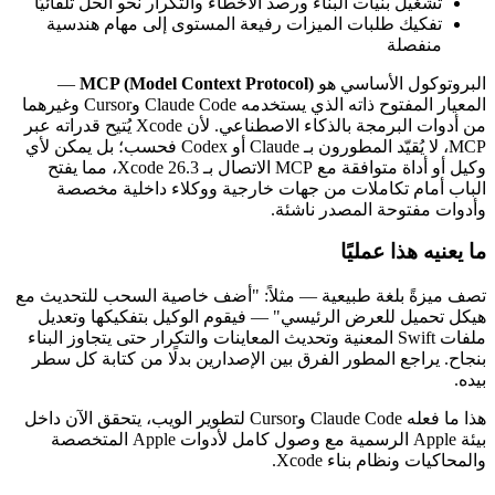
تشغيل بنيات البناء ورصد الأخطاء والتكرار نحو الحل تلقائيًا
تفكيك طلبات الميزات رفيعة المستوى إلى مهام هندسية
منفصلة
البروتوكول الأساسي هو
MCP (Model Context Protocol)
—
المعيار المفتوح ذاته الذي يستخدمه Claude Code وCursor وغيرهما
من أدوات البرمجة بالذكاء الاصطناعي. لأن Xcode يُتيح قدراته عبر
MCP، لا يُقيّد المطورون بـ Claude أو Codex فحسب؛ بل يمكن لأي
وكيل أو أداة متوافقة مع MCP الاتصال بـ Xcode 26.3، مما يفتح
الباب أمام تكاملات من جهات خارجية ووكلاء داخلية مخصصة
وأدوات مفتوحة المصدر ناشئة.
ما يعنيه هذا عمليًا
تصف ميزةً بلغة طبيعية — مثلاً: "أضف خاصية السحب للتحديث مع
هيكل تحميل للعرض الرئيسي" — فيقوم الوكيل بتفكيكها وتعديل
ملفات Swift المعنية وتحديث المعاينات والتكرار حتى يتجاوز البناء
بنجاح. يراجع المطور الفرق بين الإصدارين بدلًا من كتابة كل سطر
بيده.
هذا ما فعله Claude Code وCursor لتطوير الويب، يتحقق الآن داخل
بيئة Apple الرسمية مع وصول كامل لأدوات Apple المتخصصة
والمحاكيات ونظام بناء Xcode.