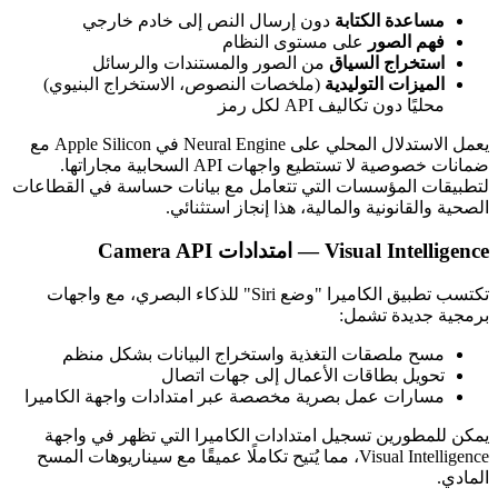
مساعدة الكتابة
دون إرسال النص إلى خادم خارجي
فهم الصور
على مستوى النظام
استخراج السياق
من الصور والمستندات والرسائل
الميزات التوليدية
(ملخصات النصوص، الاستخراج البنيوي)
محليًا دون تكاليف API لكل رمز
يعمل الاستدلال المحلي على Neural Engine في Apple Silicon مع
ضمانات خصوصية لا تستطيع واجهات API السحابية مجاراتها.
لتطبيقات المؤسسات التي تتعامل مع بيانات حساسة في القطاعات
الصحية والقانونية والمالية، هذا إنجاز استثنائي.
Visual Intelligence — امتدادات Camera API
تكتسب تطبيق الكاميرا "وضع Siri" للذكاء البصري، مع واجهات
برمجية جديدة تشمل:
مسح ملصقات التغذية واستخراج البيانات بشكل منظم
تحويل بطاقات الأعمال إلى جهات اتصال
مسارات عمل بصرية مخصصة عبر امتدادات واجهة الكاميرا
يمكن للمطورين تسجيل امتدادات الكاميرا التي تظهر في واجهة
Visual Intelligence، مما يُتيح تكاملًا عميقًا مع سيناريوهات المسح
المادي.