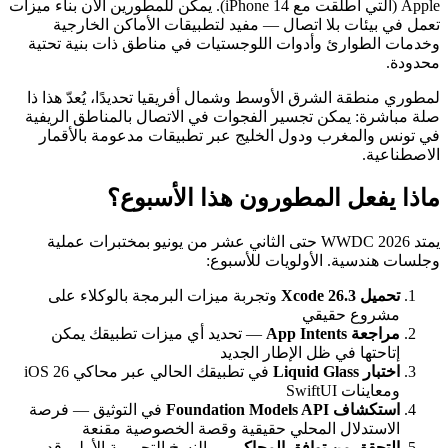
Apple (التي أُطلقت مع iPhone 14). يمكن للمطورين الآن بناء ميزات
تعمل في بيئات بلا اتصال — مفيد لتطبيقات الأماكن الخارجية
وخدمات الطوارئ وأدوات اللوجستيات في مناطق ذات بنية تحتية
محدودة.
لمطوري منطقة الشرق الأوسط وشمال أفريقيا تحديدًا، يُعدّ هذا ذا
صلة مباشرة: يمكن تجسير الفجوات في الاتصال بالمناطق الريفية
في تونس والمغرب ودول الخليج عبر تطبيقات مدعومة بالأقمار
الاصطناعية.
ماذا يفعل المطورون هذا الأسبوع؟
يمتد WWDC 2026 حتى الثاني عشر من يونيو بمختبرات عملية
وجلسات هندسية. الأولويات للأسبوع:
تحميل Xcode 26.3
وتجربة ميزات البرمجة بالوكلاء على
مشروع حقيقي
مراجعة App Intents
— تحديد أي ميزات تطبيقك يمكن
إتاحتها في ظل الإطار الجديد
اختبار Liquid Glass
في تطبيقك الحالي عبر محاكي iOS 26
ومعاينات SwiftUI
استكشاف Foundation Models API
في التوثيق — فرصة
الاستدلال المحلي حقيقية وقصة الخصوصية مقنعة
التحقق من توافق المحاكي
— النسخ التجريبية الأولى قد