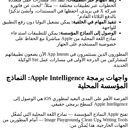
الخطوات عبر تطبيقات مختلفة — مثلاً: "ابحث عن فاتورة
شركة X في بريدي، احفظها في المستندات، وأنشئ تذكيرًا
بالدفع الثلاثاء القادم"
تنفيذ المهام في الخلفية:
يمكن تشغيل النوايا دون رفع التطبيق
للواجهة
الوصول إلى النماذج المؤسسة:
يمكن للتطبيقات استدعاء
نماذج اللغة المحلية من Apple مباشرةً مع الحفاظ على
خصوصية المستخدم على الجهاز
المطورون الذين يستثمرون في App Intents الآن يضعون تطبيقاتهم
كمشاركين من الدرجة الأولى في مسارات عمل Siri الوكيلة
الجديدة.
واجهات برمجة Apple Intelligence: النماذج
المؤسسة المحلية
الفرصة الأهم على المدى البعيد لمطوري iOS هي الوصول إلى
Apple Intelligence كسطح برمجي حقيقي.
تفتح Apple النماذج المؤسسة — نماذج اللغة المحلية التي تُشغّل
Writing Tools وClean Up وImage Playground — أمام المطورين من
الجهات الخارجية. هذا يُمكّن من: