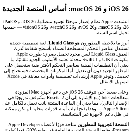
iOS 26 و macOS 26: أساس المنصة الجديدة
اعتمدت Apple نظام إصدار موحدًا لجميع منصاتها: iOS 26، وiPadOS
26، وmacOS 26، وtvOS 26، وwatchOS 26، وvisionOS 26 — جميعها
تحمل اسم السنة.
أبرز ما يلاحظه المطورون هو
Liquid Glass
، لغة تصميمية جديدة
تستبدل عناصر التحكم المسطحة الصماء بأسطح شفافة تُدرك
العمق. Liquid Glass ليس مجرد تجميل بصري: طورت Apple
مكونات UIKit و SwiftUI محدثة تعتمد الأسلوب الجديد تلقائيًا، ما
يعني أن التطبيقات المبنية بعناصر التحكم الافتراضية ستحصل على
المظهر الجديد دون أي تعديل. أما المكونات المخصصة فستحتاج إلى
تحديث، وتوفر Apple إرشادات تصميمية وأدوات معاينة في Xcode
لتسهيل الانتقال.
وعلى صعيد آخر، تتوقف iOS 26 عن دعم أجهزة Mac المزودة
بمعالجات Intel (مع الإشارة إلى أن Rosetta 2 ستُتوقف تدريجيًا في
الإصدار التالي)، مما يعني أن القاعدة المثبتة باتت تعمل بالكامل على
Apple Silicon — وهذا يفتح الباب أمام قدرات محلية لم تكن ممكنة
في ظل دعم الأجهزة غير المتجانسة.
النسخة التجريبية للمطورين
متاحة فورًا لأعضاء Apple Developer
Program، وتليها النسخة التجريبية العامة في يوليو 2026، فيما يُطرح