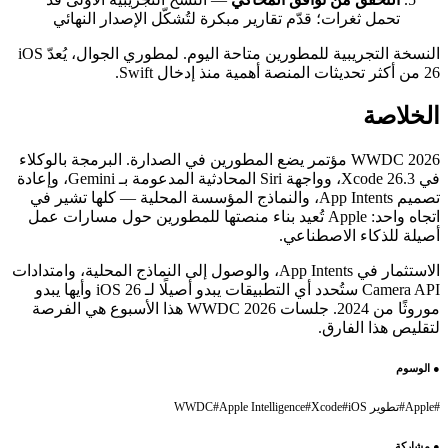
تحمل ثغرات؛ قدّم تقارير مبكرة لتُشكّل الإصدار النهائي
النسخة التجريبية للمطورين متاحة اليوم. لمطوري الجوال، يُعدّ iOS
26 من أكثر تحديثات المنصة أهمية منذ إدخال Swift.
الخلاصة
WWDC 2026 مؤتمر يضع المطورين في الصدارة. البرمجة بالوكلاء
في Xcode 26.3، وواجهة Siri المحادثية المدعومة بـ Gemini، وإعادة
تصميم App Intents، والنماذج المؤسسة المحلية — كلها تشير في
اتجاه واحد: Apple تُعيد بناء منصتها للمطورين حول مسارات عمل
أصيلة للذكاء الاصطناعي.
الاستثمار في App Intents، والوصول إلى النماذج المحلية، وامتدادات
Camera API ستُحدد أي التطبيقات يبدو أصيلًا لـ iOS 26 وأيها يبدو
موروثًا من 2024. جلسات WWDC 2026 هذا الأسبوع هي الفرصة
لتقليص هذا الفارق.
●
الوسوم
#
Apple
#
تطوير iOS
#
Xcode
#
Apple Intelligence
#
WWDC
●
مشاركة