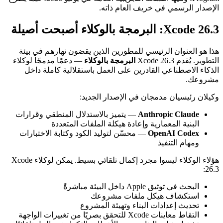
الإصدار الرسمي في خريف العام ذاته.
Xcode 26.3: البرمجة بالوكلاء أصبحت أصيلة
هذا هو العنوان الرئيسي للمطورين الذين يقضون نهارهم في بيئة
التطوير. يُقدم Xcode 26.3
البرمجة بالوكلاء
— دعمًا مدمجًا لوكلاء
الذكاء الاصطناعي القادرين على العمل باستقلالية كاملة داخل
مشروعك.
وكيلان رئيسيان مدمجان في الإصدار الجديد:
Anthropic Claude
— يتميز بالاستدلال المنطقي وقرارات
البنية المعمارية وإعادة هيكلة الملفات المتعددة
OpenAI Codex
— محسّن لتوليد الكود وكتابة الاختبارات
ومهام التنفيذ
هؤلاء الوكلاء ليسوا مجرد إكمال تلقائي بسيط. يمكن لوكلاء Xcode
26.3:
البحث في توثيق Apple داخل البيئة مباشرةً
استكشاف هيكل ملفات مشروعك
تحديث إعدادات البناء وتهيئة المشروع
التقاط معاينات Xcode للتحقق بصريًا من تغييرات الواجهة