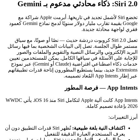
Siri 2.0: ذكاء محادثي مدعوم بـ Gemini
تخضع Siri لأشمل تجديد في تاريخها. أبرمت Apple شراكة مع
Google بقيمة تقارب مليار دولار سنويًا لدمج نماذج Gemini كعمود
فقري لواجهة محادثة جديدة.
تعمل Siri 2.0 كروبوت دردشة حديث — نصًا أو صوتًا، مع سياق
مستمر طوال الجلسة. تصل إلى البيانات الشخصية بما فيها رسائل
البريد الإلكتروني والرسائل النصية والتقويم والملفات والصور
للإجابة على الأسئلة في سياقها الكامل. يمكن للمستخدمين تعيين
خدمات ذكاء اصطناعي افتراضية (Claude أو Gemini) عبر نموذج
Extensions جديد، بينما يستطيع المطورون إتاحة قدرات تطبيقاتهم
عبر إطار App Intents المُعاد تصميمه.
App Intents — فرصة المطور
App Intents كانت آلية Apple لتكامل Siri منذ iOS 16. يأتي WWDC
2026 بإعادة تصميم كاملة.
أبرز التغييرات:
اكتشاف النية بلغة طبيعية:
تُظهر Siri قدرات التطبيق دون أن
يعرف المستخدم العبارة الدقيقة للتفعيل
ربط المهام عبر التطبيقات:
تنفذ Siri مسارات عمل متعددة