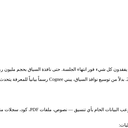
 يفقدون كل شيء فور انتهاء الجلسة. حتى نافذة السياق بحجم مليون ر
هذه الفجوة هي ما يستهدفه Cognee v1.0، الذي صدر في 26 يون
Cognee هو منصة ذاكرة ذكاء اصطناعي مفتوح