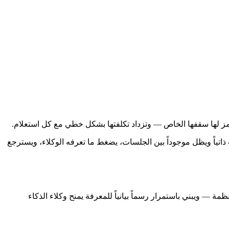
مز لها سقفها الخاص — وتزداد تكلفتها بشكل خطي مع كل استعلام.
يو 2026. بدلاً من توسيع نوافذ السياق، يبني Cognee رسماً بيانياً للمعرفة يتحدث ذاتياً ويظل موجوداً بين الجلسات، يضغط ما تعرفه الوكلاء، ويسترجع
ة المصدر للوكلاء. يستوعب البيانات الخام بأي تنسيق — نصوص، ملفات PDF، كود، سجلات منظمة — ويبني باستمرار رسماً بيانياً للمعرفة يمنح وكلاء الذكاء