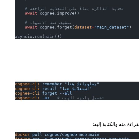
    # تحديث الذاكرة بناءً على التغذية الراجعة
    await
 cognee.improve()
    # تنظيف عند الانتهاء
    await
 cognee.forget(
dataset
=
"main_dataset"
)
asyncio.run(main())
 "معلوماتك هنا"
 remember
cognee-cli
 "استعلامك هنا"
 recall
cognee-cli
cognee-cli
 forget
 --all
   # تشغيل واجهة الويب
 -ui
cognee-cli
docker
 pull
 cognee/cognee-mcp:main