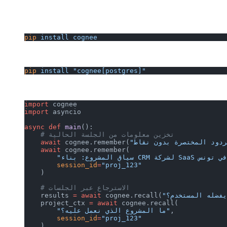
pip
 install
 cognee
pip
 install
 "cognee[postgres]"
import
 cognee
import
 asyncio
async
 def
 main
():
    # تخزين معلومات من الجلسة الحالية
    await
 cognee.remember(
    await
 cognee.remember(
        session_id
=
"proj_123"
    )
    # الاسترجاع عبر الجلسات
    results 
=
 await
 cognee.recall(
    project_ctx 
=
 await
 cognee.recall(
,
        "ما المشروع الذي نعمل عليه؟"
        session_id
=
"proj_123"
    )