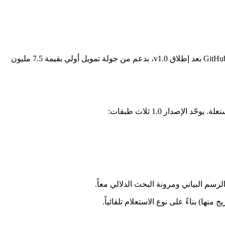
يعمل أكثر من 100 شركة باستخدام Cognee في بيئة الإنتاج اليوم، ويتم إنشاء 6 ملايين ذاكرة شهرياً. وصل المشروع إلى 17.5 ألف نجمة على GitHub بعد إطلاق v1.0، بدعم من جولة تمويل أولي بقيمة 7.5 مليون