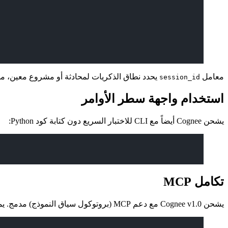
معامل
يحدد نطاق الذكريات لمحادثة أو مشروع معين، مما
session_id
استخدام واجهة سطر الأوامر
يشحن Cognee أيضاً مع CLI للاختبار السريع دون كتابة كود Python:
تكامل MCP
يشحن Cognee v1.0 مع دعم MCP (بروتوكول سياق النموذج) مدمج. يمكنك تشغيل Cognee كخادم MCP يستطيع أي وكيل متوافق مع MCP القراءة منه والكتابة إليه: