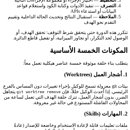
التخطيط
— اختيار الإجراء أو مجموعة الإجراءات التالية
التصرف
— تنفيذ الأدوات وكتابة الكود واستعلام قواعد
البيانات أو استدعاء APIs
الملاحظة
— استقبال النتائج وتحديث الحالة الداخلية وتقييم
التقدم نحو الهدف
تتكرر هذه الدورة حتى يتحقق شرط التوقف: تحقق الهدف، أو
الوصول لحد التكرار، أو تجاوز الميزانية، أو تفعيل قاطع الدائرة.
المكونات الخمسة الأساسية
يتطلب بناء حلقة موثوقة خمسة عناصر هيكلية تعمل معاً:
1. أشجار العمل (Worktrees)
بيئات git معزولة تسمح للوكيل بإجراء تغييرات دون المساس بالفرع
الرئيسي. إذا أحدث الوكيل خللاً، فإن
يتجاهل
git worktree remove
الضرر. بدون أشجار العمل، تترك حلقة الهدف التي تعمل لساعة من
المحاولات الفاشلة المستودع في حالة غير معروفة.
2. المهارات (Skills)
ملفات تعليمات قابلة لإعادة الاستخدام وخاضعة للإصدار (عادةً