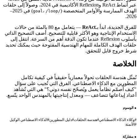
عبر أنماط ReAct وReflexion الأكاديمية في 2024، وصولاً إلى حلقات
الهدف الممارسة والأوامر المتخصصة (
،
) في 2025–
/loop
/goal
2026.
للفرق الجديدة، ابدأ بـ
ReAct
— يتعامل مع 80 بالمئة من حالات
الاستخدام الإنتاجية وهو الأكثر قابلية للتصحيح. أضف التصحيح الذاتي
بأسلوب Reflexion عندما تكون الدقة أهم من السرعة. انتقل إلى
حلقات الهدف الكاملة للمهام الهندسية المفتوحة حيث يمكنك تحديد
شرط خروج قابل للتحقق.
الخلاصة
تُمثّل هندسة الحلقات تحولاً معمارياً حقيقياً في كيفية تكامل
المطورين مع الذكاء الاصطناعي. الفرق التي تُجيب على سؤال
"كيف أُصمّم نظاماً يعمل ويُصحّح نفسه دوني؟" هي التي تُشاهد
أعداد إيداعاتها تتضاعف — ومعدل إنتاجيتها بالمهندس الواحد يتّسع.
●
الوسوم
#
وكلاء الذكاء الاصطناعي
#
هندسة الحلقات
#
دليل المطورين
#
الذكاء الاصطناعي الوكيل
#
الأتمتة
●
مشاركة