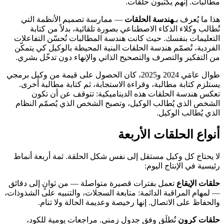
مطالبات. إنهم يكتبون حلقات.
هذا ما يُعرف بـ
هندسة الحلقات
— ممارسة تصميم الأنظمة التي
تُطالب وكلاء الذكاء الاصطناعي بصورة تلقائية، بدلاً من كتابة
التعليمات بنفسك. حيث كانت هندسة المطالبات تُحسّن التفاعلات
الفردية، تُصمّم هندسة الحلقات البنية المحيطة بالوكيل كي يتمكّن
من التفكير والتصرف والتصحيح الذاتي والإنهاء دون تدخّل بشري.
طوال عامَي 2024 و2025، كان الحصول على قيمة من وكيل برمجي
يستلزم كتابة مطالبة، وقراءة الاستجابة، ثم كتابة مطالبة أخرى.
تعكس هندسة الحلقات هذه الديناميكية: تتوقف عن أن تكون
الشخص الذي يُطالب الوكيل، وتصبح الشخص الذي يُصمّم النظام
الذي يُطالب الوكيل.
أنواع الحلقات الأربعة
لا يحتاج كل وكيل مستقل إلى نفس شكل الحلقة. ثمة أربعة أنماط
رئيسية في الإنتاج اليوم:
حلقات الإيقاع
تعمل بفترات قصيرة متواصلة — من ثوانٍ إلى دقائق
— لمهام المراقبة الدائمة: متابعة السجلات، والتنبيه على الشذوذات،
والحفاظ على الاتصال. إنها رخيصة وعديمة الحالة ولا تنام.
حلقات كرون
تُطلَق وفق جدول زمني. مراجعات يومية للكود،