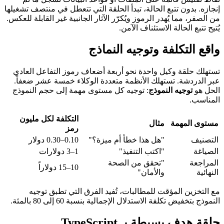
إنجازه. بدون تتبع الحالة، تبدأ الحلقة التي تتعطل في منتصف تشغيلها
من الصفر، مما يُهدر الرموز ويُكرّر الآثار الجانبية غير القابلة للعكس.
يُتيح تتبع الحالة الاستئناف الآمن.
واقع التكلفة وتوجيه النماذج
تستهلك حلقة وكيل واحدة نحو أربعة أضعاف رموز التفاعل العادي
عبر الدردشة. تستهلك الأنظمة متعددة الوكلاء خمسة عشر ضعفاً.
الحل هو
توجيه النموذج
: توجيه كل مستوى مهمة إلى حجم النموذج
المناسب.
التكلفة لكل مليون
مستوى المهمة
مثال
رمز
التصنيف
"هل هذا خطأ أم ميزة؟"
0.10–0.30 دولار
الصياغة
"اكتب التنفيذ"
1–3 دولارات
المراجعة
"تحقق من الصحة
10–15 دولاراً
النهائية
والأمان"
مع التخزين المؤقت للمطالبات، تُفيد الفرق التي تطبق توجيه
النموذج بتخفيض تكلفة الاستدلال الإجمالية بنسبة 60 إلى 80 بالمئة.
حلقة هدف بسيطة بـ TypeScript