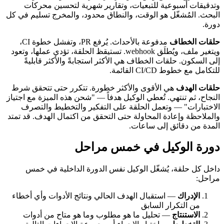
وتدقيقات أسبوعية للتبعيات، وتقارير شهرية لتحسين محركات
البحث. المُشغّل هو الوقت، والنطاق محدود، والمخرج تسليم في كل
دورة.
حلقات الخطاف
مدفوعة بالأحداث. يُرفع PR، وتفشل خطوة CI،
ويتغير ملف، ويُطلَق webhook. تستيقظ الحلقة، تؤدي عملها، وتعود
إلى السكون. حلقات الخطاف هي الأكثر استجابةً والأكثر قابليةً
للتكامل مع خطوط CI/CD القائمة.
حلقات الهدف
هي الأقوى والأكثر خطورة. تتكرر حتى تتحقق شرط
النجاح، ثم تنتهي. تُعطي الوكيل هدفاً — "شحن هذه الميزة مع اجتياز
الاختبارات" — وتعمل الحلقة على التفكير والتخطيط والتصرف
والملاحظة وإعادة المحاولة حتى التحقق من اكتمال الهدف. قد تمتد
المدة من دقائق إلى ساعات.
دورة الوكيل في خمس مراحل
داخل كل حلقة، يُشغّل الوكيل نفس الدورة الداخلية في خمس
مراحل:
الإدراك
— استقبال الهدف الحالي ونتائج الأدوات وأي أخطاء
من التكرار السابق
الاستنتاج
— تحليل ما هو مطلوب وما هو متاح من أدوات