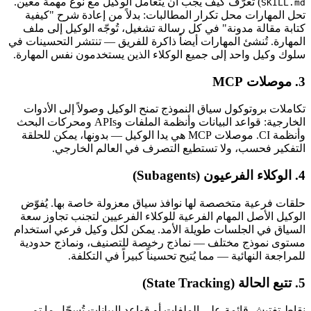
) تُعرّف كيف يجب أن يتعامل الوكيل مع نوع مهمة معين.
SKILL.md
تحل المهارات محل تكرار المطالبات: بدلاً من إعادة شرح "كيفية
كتابة مقالة مدونة" في كل رسالة تشغيل، تُوجّه الوكيل إلى ملف
المهارة. تُنشئ المهارات أيضاً ذاكرة للفريق — تنتشر التحسينات في
سلوك وكيل واحد إلى جميع الوكلاء الذين يستخدمون نفس المهارة.
3. موصلات MCP
تكاملات بروتوكول سياق النموذج تمنح الوكيل وصولاً إلى الأدوات
الخارجية: قواعد البيانات وأنظمة الملفات وAPIs ومحركات البحث
وأنظمة CI. موصلات MCP هي يدا الوكيل — بدونها، يمكن للحلقة
التفكير فحسب، ولا تستطيع التصرف في العالم الخارجي.
4. الوكلاء الفرعيون (Subagents)
حلقات فرعية متخصصة لها نوافذ سياق معزولة خاصة بها. يُفوّض
الوكيل الأصل المهام الفرعية للوكلاء الفرعيين لتجنب تجاوز سعة
السياق في الجلسات طويلة الأمد. يمكن لكل وكيل فرعي استخدام
مستوى نموذج مختلف — نماذج رخيصة للتصنيف، ونماذج حدودية
للمراجعة النهائية — مما يُتيح تحسيناً كبيراً في التكلفة.
5. تتبع الحالة (State Tracking)
نقاط تفتيش قائمة على الملفات أو قواعد البيانات تُسجّل ما تم