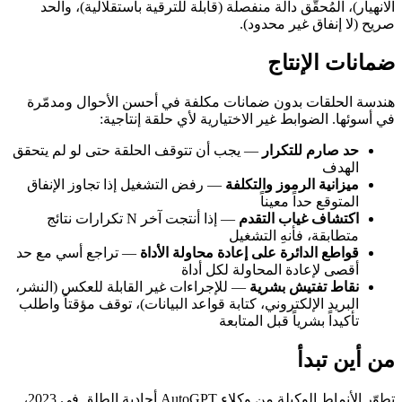
الانهيار)، المُحقّق دالة منفصلة (قابلة للترقية باستقلالية)، والحد
صريح (لا إنفاق غير محدود).
ضمانات الإنتاج
هندسة الحلقات بدون ضمانات مكلفة في أحسن الأحوال ومدمّرة
في أسوئها. الضوابط غير الاختيارية لأي حلقة إنتاجية:
حد صارم للتكرار
— يجب أن تتوقف الحلقة حتى لو لم يتحقق
الهدف
ميزانية الرموز والتكلفة
— رفض التشغيل إذا تجاوز الإنفاق
المتوقع حداً معيناً
اكتشاف غياب التقدم
— إذا أنتجت آخر N تكرارات نتائج
متطابقة، فأنهِ التشغيل
قواطع الدائرة على إعادة محاولة الأداة
— تراجع أسي مع حد
أقصى لإعادة المحاولة لكل أداة
نقاط تفتيش بشرية
— للإجراءات غير القابلة للعكس (النشر،
البريد الإلكتروني، كتابة قواعد البيانات)، توقف مؤقتاً واطلب
تأكيداً بشرياً قبل المتابعة
من أين تبدأ
تطوّر الأنماط الوكيلة من وكلاء AutoGPT أحادية الطلق في 2023،