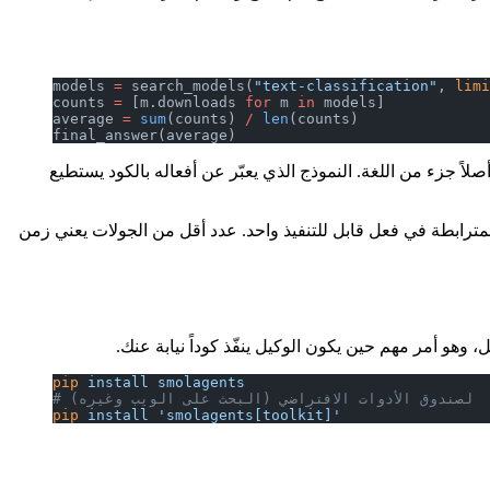
models 
=
 search_models(
"text-classification"
, 
limi
counts 
=
 [m.downloads 
for
 m 
in
 models]
average 
=
 sum
(counts) 
/
 len
(counts)
final_answer(average)
اً جزء من اللغة. النموذج الذي يعبّر عن أفعاله بالكود يستطيع
مال المترابطة في فعل قابل للتنفيذ واحد. عدد أقل من الجولات يعني زمن
وهو أمر مهم حين يكون الوكيل ينفّذ كوداً نيابة عنك.
pip
 install
 smolagents
# لصندوق الأدوات الافتراضي (البحث على الويب وغيره)
pip
 install
 'smolagents[toolkit]'