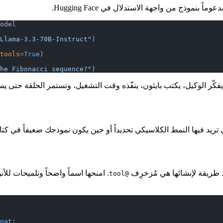
 بنموذج من واجهة الاستدلال في Hugging Face.
odel
Llama-3.3-70B-Instruct"
)
tools
=
True
)
he Fibonacci sequence?"
)
ّر الوكيل، يكتب بايثون، ينفّذه وقت التشغيل، وتستمر الحلقة حتى ي
 طريقة لإنشائها هي مُزخرِف
. امنحها اسماً واضحاً وتلميحات للأ
@tool
oat
: