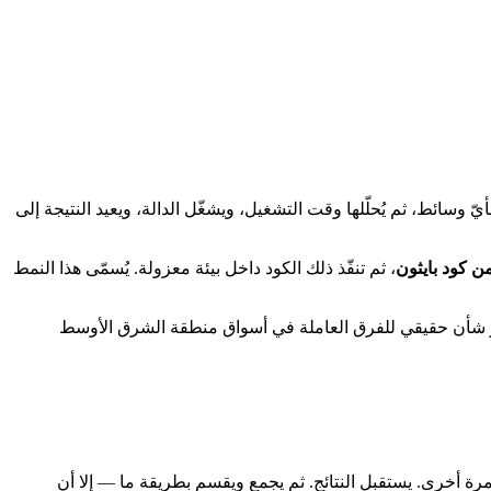
لطريقة نفسها: يُصدر النموذج كتلة JSON تصف أيّ أداة يجب استدعاؤها وبأيّ وسائط، ثم يُحلّلها وقت التشغيل، ويشغّل الدالة، ويعيد النتيجة إلى
ن كود بايثون
، ثم تنفّذ ذلك الكود داخل بيئة معزولة. يُسمّى هذا النمط
ة كاملة على بنيتك التحتية الخاصة — وهو شأن حقيقي للفرق العاملة في أسواق منطقة الشرق الأوسط
 أداة البحث مرة أخرى. يستقبل النتائج. ثم يجمع ويقسم بطريقة ما — إلا أن