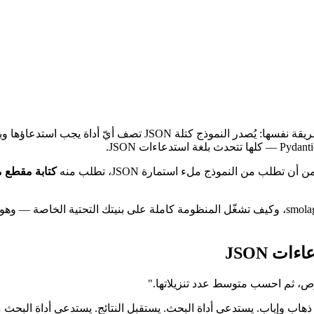
تعمل تقريباً كل أطر بناء وكلاء الذكاء الاصطناعي التي قرأت عنها با
كتابة مقطع م
يشرح هذا الدليل لماذا تهمّ الوكلاء التي تكتب الكود، وكيف تنفّذها smolagents، وكيف تشغّل المنظوم
ات JSON
نصوص، ثم احسب متوسط عدد تنزيلاتها."
أن ينجز ذلك عبر عدة جولات ذهاب وإياب. يستدعي أداة البحث. يستقبل النتائج. يستدعي