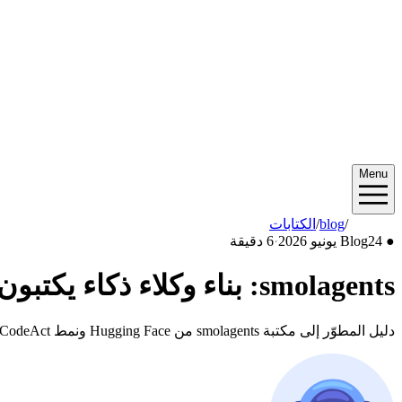
Menu
2026/06
/
blog
/
الكتابات
●
24 يونيو 2026
Blog
·
6 دقيقة
smolagents: بناء وكلاء ذكاء يكتبون الكود
دليل المطوّر إلى مكتبة smolagents من Hugging Face ونمط CodeAct، حيث يكتب الوكلاء كود بايثون بدل استدعاءات JSON. يغطي الأدوات والعزل والاستضافة الذاتية.