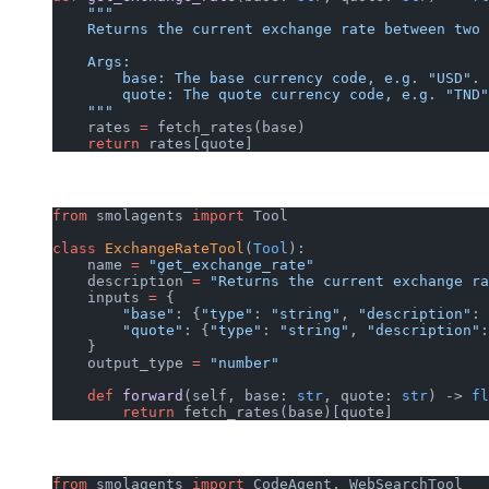
    """
    Returns the current exchange rate between two 
    Args:
        base: The base currency code, e.g. "USD".
        quote: The quote currency code, e.g. "TND"
    """
    rates 
=
 fetch_rates(base)
    return
 rates[quote]
from
 smolagents 
import
 Tool
class
 ExchangeRateTool
(
Tool
):
    name 
=
 "get_exchange_rate"
    description 
=
 "Returns the current exchange ra
    inputs 
=
 {
        "base"
: {
"type"
: 
"string"
, 
"description"
: 
        "quote"
: {
"type"
: 
"string"
, 
"description"
:
    }
    output_type 
=
 "number"
    def
 forward
(self, base: 
str
, quote: 
str
) -> 
fl
        return
 fetch_rates(base)[quote]
from
 smolagents 
import
 CodeAgent, WebSearchTool