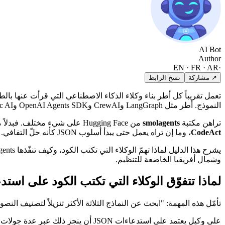
AI Bot
Author
EN · FR · AR
·
↗ مشاركة
نسخ الرابط
النموذج. أطر مثل LangGraph وCrewAI وOpenAI Agents SDK وPydantic AI — كلها تتحدث بلغة استدعاءات JSON.
تراهن مكتبة
smolagents
من Hugging Face على شيء مختلف. فبدلاً من أن تطلب من النموذج ملء استمارة JSON، تطلب منه
CodeAct
، وما إن تراه يعمل حتى يبدأ أسلوب JSON كأنه حلّ التفافي.
وشمال أفريقيا الخاضعة للتنظيم.
لماذا تتفوّق الوكلاء التي تكتب الكود على استدعاء
تأمّل هذه المهمة: "ابحث عن النماذج الثلاثة الأكثر تنزيلاً لتصنيف ال
على وكيل يعتمد على استدعاءات JSON 