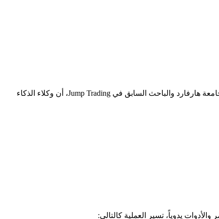
تثير اهتماماً واسعاً في مجتمع الذكاء الاصطناعي، بعد أن أثبت مبتكرها كيفن غو، خريج جامعة هارفارد والباحث السابق في Jump Trading، أن وكلاء الذكاء