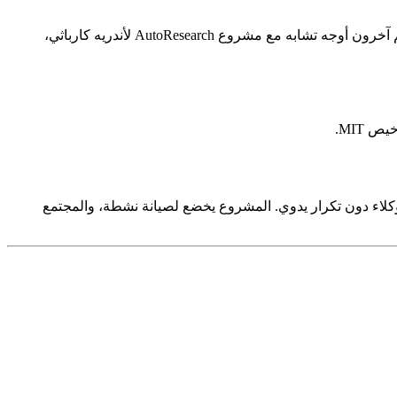
أثار الإعلان ضجة كبيرة على منصة X، حيث تساءل بعض المطورين عما إذا كان هذا يمثل خطوة نحو الذكاء الاصطناعي العام (AGI). كما رسم آخرون أوجه تشابه مع مشروع AutoResearch لأندريه كارباثي،
AutoA أداة أساسية للفرق التي تسعى لتحسين أداء الوكلاء دون تكرار يدوي. المشروع يخضع لصيانة نشطة، والمجتمع