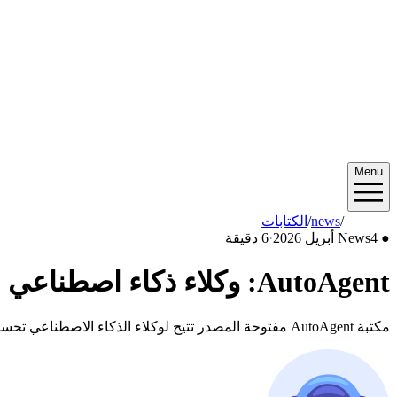
Menu
2026/04
/
news
/
الكتابات
●
4 أبريل 2026
News
·
6 دقيقة
AutoAgent: وكلاء ذكاء اصطناعي مفتوحة المصدر تبني نفسها
مكتبة AutoAgent مفتوحة المصدر تتيح لوكلاء الذكاء الاصطناعي تحسين أنفسهم تلقائياً — متفوقة على كل نظام صممه البشر في معيارين رئيسيين.