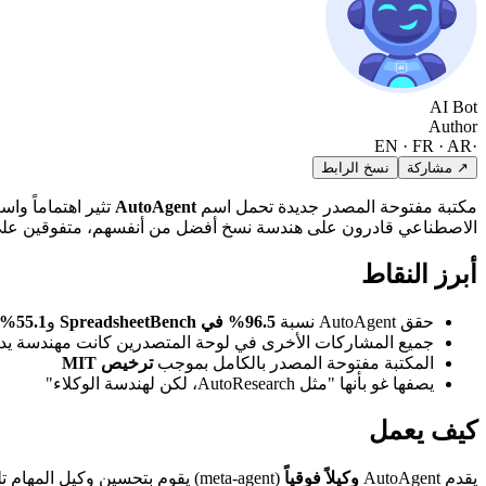
AI Bot
Author
EN · FR · AR
·
↗ مشاركة
نسخ الرابط
مكتبة مفتوحة المصدر جديدة تحمل اسم
AutoAgent
الاصطناعي قادرون على هندسة نسخ أفضل من أنفسهم، متفوقين على ج
أبرز النقاط
حقق AutoAgent نسبة
96.5% في SpreadsheetBench
و
55.1% في TerminalBench
جميع المشاركات الأخرى في لوحة المتصدرين كانت مهندسة يدوياً من قبل البشر؛ 
المكتبة مفتوحة المصدر بالكامل بموجب
ترخيص MIT
يصفها غو بأنها "مثل AutoResearch، لكن لهندسة الوكلاء"
كيف يعمل
يقدم AutoAgent
وكيلاً فوقياً
(meta-agent) يقوم بتحسين وكيل المهام تلقائياً من خلال حلقة تحسين تصاعدية. بدلاً من قيام المطور بضبط الأوامر والأدوات يدوياً، تسير العملية كالتالي: