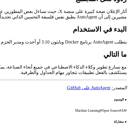
مشيرين إلى أن AutoAgent يطبق نفس فلسفة التحسين الذاتي تحديداً على هندسة الوكلاء.
البدء في الاستخدام
يتطلب AutoAgent برنامج Docker وبايثون 3.10 أو أحدث ومدير الحزم uv. يدعم مزودي نماذج متعددين وهو متاح الآن على GitHub بموجب ترخيص MIT.
ما التالي
يستكشف بالفعل تطبيقات تتجاوز مهام الجداول والطرفية.
المصدر:
AutoAgent على GitHub
●
الوسوم
Machine Learning
#
Open Source
#
AI
#
●
مشاركة