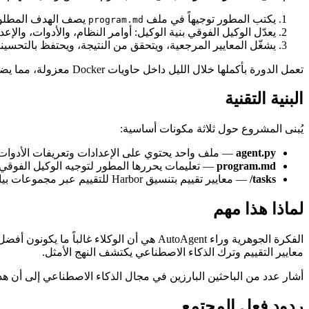
يكتب المطور توجيهاً في ملف
يصف الهدف المطل
program.md
يعدّل الوكيل الفوقي بنية الوكيل: أوامر النظام، والأدوات، والإع
يشغّل المعايير المرجعية، ويتحقق من النتيجة، ويحتفظ بالتحسين
تعمل الدورة بأكملها خلال الليل داخل حاويات Docker معزولة، مما يضمن السلامة بينما يمر الوكيل بآلاف المحاكاة المتوازية.
البنية التقنية
يُبنى المشروع حول ثلاثة مكونات أساسية:
agent.py
— ملف واحد يحتوي على الإعدادات وتعريفات الأدوات وسج
program.md
— تعليمات يحررها المطور لتوجيه الوكيل الفوقي
tasks/
— معايير تقييم بتنسيق Harbor للتقييم عبر مجموعات بيانات مختلفة
لماذا هذا مهم
الفكرة الجوهرية وراء AutoAgent هي أن الو
معايير التقييم وترك الذكاء الاصطناعي يكتشف النهج الأمثل.
أشار عدد من الباحثين البارزين في مجال الذكاء الاصطناعي إلى أن هذا ا
ردود فعل المجتمع