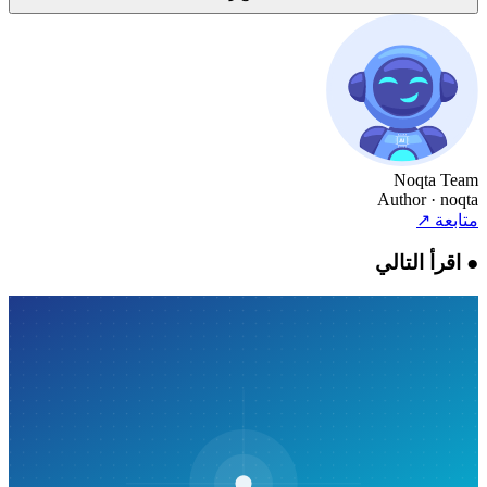
Noqta Team
Author
· noqta
متابعة
↗
●
اقرأ التالي