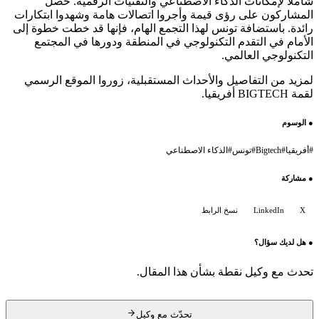
شاملاً لإمكانات الذكاء الاصطناعي والتقنيات الرقمية. حصل
المشاركون على رؤى قيمة وأجروا اتصالات هامة وشهدوا ابتكارات
رائدة. باستضافة تونس لهذا التجمع الهام، فإنها قد خطت خطوة إلى
الأمام في التقدم التكنولوجي في المنطقة ودورها في المجتمع
التكنولوجي العالمي.
لمزيد من التفاصيل والأحداث المستقبلية، زوروا الموقع الرسمي
لقمة BIGTECH أفريقيا.
●
الوسوم
#
أفريقيا
#
Bigtech
#
تونس
#
الذكاء الاصطناعي
●
مشاركة
X
LinkedIn
نسخ الرابط
●
هل لديك سؤال؟
تحدث مع وكيل نقطة بشأن هذا المقال.
تحدّث مع وكيل