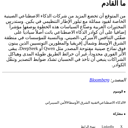
ما القادم
من المتوقع أن تخضع المزيد من شركات الذكاء الاصطناعي الصينية
الخاصة لقيود مماثلة مع تبلور الإطار التنظيمي في بكين. وستدرس
المختبرات الغربية وصنّاع السياسات هذه الخطوة بوصفها مؤشراً
إضافياً على أن كوادر الذكاء الاصطناعي باتت أصلاً سيادياً على
ضفّتَي التنافس الأميركي–الصيني. وبالنسبة للمؤسسات في منطقة
الشرق الأوسط وشمال إفريقيا والمطورين التونسيين الذين يبنون
فوق نماذج صينية مفتوحة المصدر مثل Qwen أو DeepSeek، يبقى
الأثر الفوري محدوداً، غير أن خرائط الطريق طويلة المدى وهياكل
الشراكات ينبغي أن تأخذ في الحسبان تشدّد ضوابط التصدير وتنقّل
الكوادر.
المصدر:
Bloomberg
●
الوسوم
#
الذكاء الاصطناعي
#
تقنية الشرق الأوسط
#
الأمن السيبراني
●
مشاركة
X
LinkedIn
نسخ الرابط