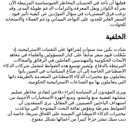
فعليها أن تأخذ في الحسبان المخاطر الجيوسياسية المرتبطة الآن
بحركة الكوادر ونقل المعرفة والتزامات الدعم طويلة المدى. وقد
ترغب فرق المشتريات في سؤال المورّدين عن كيفية تأثير قيود
السفر العابر للحدود على التواجد الميداني ودعم العملاء والاستجابة
للحوادث.
الخلفية
شدّدت بكين منذ سنوات إشرافها على التقنيات الاستراتيجية، إذ
سُجّلت قيود سفر سابقاً على كبار المسؤولين والعلماء في معاهد
الأبحاث الحكومية والمهندسين العاملين في الرقائق والمجالات
المرتبطة بالدفاع. ويُشير توسيع هذه الضوابط لتشمل شركات الذكاء
الاصطناعي الخاصة إلى أن صنّاع السياسات في الصين باتوا
يتعاملون مع مختبرات الذكاء الاصطناعي المتقدمة بالطريقة ذاتها
التي يتعاملون بها مع الصناعات الاستراتيجية الحكومية.
ويرى المؤيدون أن السياسة إجراء دفاعي لتفادي مخاطر تسليم
مشابهة لقضية منغ وانتشو، ومنع أجهزة الاستخبارات الأجنبية من
استهداف الباحثين الصينيين. في المقابل، يرى المنتقدون أن
الضوابط مفرطة وتقوّض ثقافة البحث المفتوحة التي ساعدت
مختبرات الذكاء الاصطناعي الصينية على اللحاق سريعاً، خاصة أن
ديب سيك تنشر جزءاً كبيراً من أعمالها بشكل مفتوح.