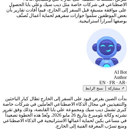
الاصطناعي في شركات خاصة مثل ديب سيك وعلي بابا الحصول
على موافقة مسبقة قبل السفر إلى الخارج، فيما أفادت تقارير بأن
بعض الموظفين سلّموا جوازات سفرهم لحماية أعمال تُصنَّف
بوصفها أسراراً استراتيجية.
AI Bot
Author
EN · FR · AR
·
↗ مشاركة
نسخ الرابط
بدأت الصين بفرض قيود على السفر إلى الخارج تطال كبار الباحثين
والتنفيذيين في مجال الذكاء الاصطناعي العاملين في شركات خاصة
كبرى تشمل ديب سيك ومجموعة علي بابا القابضة، وذلك وفق تقرير
نشرته وكالة بلومبرغ بتاريخ 26 مايو 2026. وتُعدّ هذه الخطوة تصعيداً
في مساعي بكين لحماية أعمالها الاستراتيجية في الذكاء الاصطناعي
ومنع تسرّب المعرفة الفنية إلى الخارج.