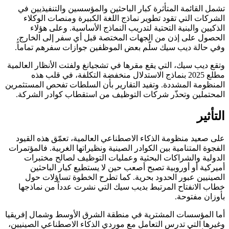
تشمل القائمة المتأثرة كبار الباحثين والمؤسسين والتنفيذيين في
الشركات التي تقود تطوير نماذج اللغة الكبيرة ومنصات الوكلاء
الذكيين والبنية التحتية لتدريب النماذج الأساسية. وعلى هؤلاء
الحصول على إذن من الجهات المختصة قبل أي سفر إلى الخارج،
وفي حالة ديب سيك سلّم بعض الموظفين جوازات سفرهم تماماً.
وتقع ديب سيك، التي يقع مقرها في تشجيانغ ولفتت الأنظار العالمية
مطلع 2025 بنماذج الاستدلال منخفضة التكلفة، في قلب هذه
المنظومة المشددة. وتفيد التقارير بأن السلطات تفحص المستثمرين
المحتملين وتحذّر شركات التوظيف من استقطاب كوادر الشركة.
التأثير
على صعيد منظومة الذكاء الاصطناعي العالمية، تعمّق هذه القيود
الفجوة المتنامية بين الكوادر الصينية ونظيراتها الغربية. فالمؤتمرات
الدولية والشراكات البحثية وعمليات التوظيف لصالح مختبرات
أميركية أو أوروبية تصبح أصعب حين لا يستطيع كبار الباحثين
الصينيين عبور الحدود بحرية. كما تطرح الخطوة تساؤلات حول
خطاب الانفتاح المرتبط بديب سيك التي نشرت عدداً من نماذجها
بأوزان مفتوحة.
أما المؤسسات المشترية في منطقة الشرق الأوسط وشمال إفريقيا
وغيرها التي تدرس التعامل مع موردي الذكاء الاصطناعي الصينيين،