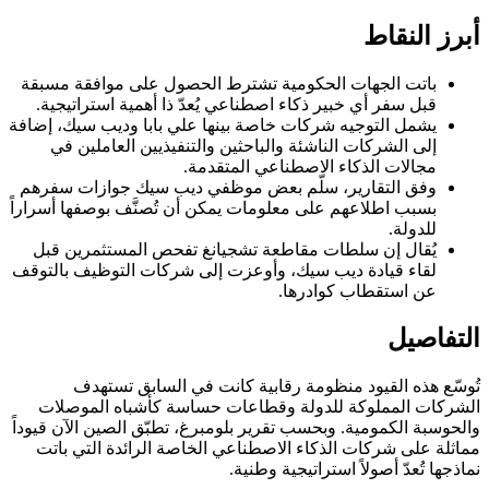
أبرز النقاط
باتت الجهات الحكومية تشترط الحصول على موافقة مسبقة
قبل سفر أي خبير ذكاء اصطناعي يُعدّ ذا أهمية استراتيجية.
يشمل التوجيه شركات خاصة بينها علي بابا وديب سيك، إضافة
إلى الشركات الناشئة والباحثين والتنفيذيين العاملين في
مجالات الذكاء الاصطناعي المتقدمة.
وفق التقارير، سلّم بعض موظفي ديب سيك جوازات سفرهم
بسبب اطلاعهم على معلومات يمكن أن تُصنَّف بوصفها أسراراً
للدولة.
يُقال إن سلطات مقاطعة تشجيانغ تفحص المستثمرين قبل
لقاء قيادة ديب سيك، وأوعزت إلى شركات التوظيف بالتوقف
عن استقطاب كوادرها.
التفاصيل
تُوسّع هذه القيود منظومة رقابية كانت في السابق تستهدف
الشركات المملوكة للدولة وقطاعات حساسة كأشباه الموصلات
والحوسبة الكمومية. وبحسب تقرير بلومبرغ، تطبّق الصين الآن قيوداً
مماثلة على شركات الذكاء الاصطناعي الخاصة الرائدة التي باتت
نماذجها تُعدّ أصولاً استراتيجية وطنية.