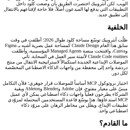
الويب. لكن أنثروبيك اختصرت الطريق بأن وضعت كلود داخل
التطبيقات التي يدفع لها المبدعون أصلاً، فلا حاجة لإقناعهم بالانتقال
إلى تطبيق جديد.
الخلفية
ظلّت أنثروبيك توسّع مساحة كلود طوال 2026؛ أطلقت في وقت
سابق هذا العام Claude Design كمساحة عمل بصرية أشبه بـ Figma
وCanva، وافتتحت منصة Managed Agents المؤسسية، وأطلقت
Claude Code routines لأتمتة سير العمل في السحابة. تأتي
الموصلات الإبداعية الجديدة استكمالاً لاستراتيجية الانتقال من منتج
دردشة واحد إلى محفظة من واجهات الذكاء الاصطناعي المخصّصة
لكل دور.
اختيار بروتوكول MCP أساساً للموصلات قرار جوهري؛ فلأن التكامل
مبنيّ على معيار مفتوح، فإن Adobe وBlender وAbleton وبقية
الشركاء يطرحون فعلياً واجهات ذكاء اصطناعي يمكن لأي عميل
MCP استدعاؤها. هذا يوسّع قاعدة المستخدمين المحتملة لمزوّدي
تطبيقات الإبداع، ويقلّل من مخاطر الرهان على مزوّد ذكاء
اصطناعي واحد.
ما القادم؟