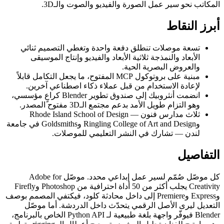
المكاتب نحو سير عمل الصورة والفيديو والصوت والـ3D.
أبرز النقاط
تسعة موصلات تنطلق دفعة واحدة وتغطي التصميم ثنائي
الأبعاد والنمذجة ثلاثية الأبعاد والفيديو وإنتاج الموسيقى
والعروض البصرية الحية.
مبنية على بروتوكول MCP المفتوح، ما يجعل التكامل قابلاً
لإعادة الاستخدام من قبل عملاء ذكاء اصطناعي آخرين.
انضمت أنثروبيك إلى صندوق تطوير Blender كراعٍ مؤسسي،
وهو التزام طويل الأمد بدعم مجتمع الـ3D مفتوح المصدر.
ثلاث مدارس فنون — Rhode Island School of Design
وRingling College of Art and Design وGoldsmiths في جامعة
لندن — تشارك في النشر التعليمي للموصلات.
التفاصيل
كل موصّل صُمّم لسير عمل إبداعي محدد. موصّل Adobe for
Creativity يجلب أكثر من 50 أداة احترافية من Photoshop وFirefly
وExpress وPremiere إلى داخل محادثة كلود، فيكتفي المصمم بوصف
التعديل ليرى الأصل الرقمي يتحدّث داخل الدردشة. أما موصّل
Blender فيوفّر واجهة بلغة طبيعية لـ Python API الخاص بالبرنامج،