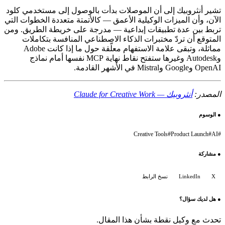
تشير أنثروبيك إلى أن الموصلات بدأت بالوصول إلى مستخدمي كلود
الآن، وأن الميزات الوكيلية الأعمق — كالأتمتة متعددة الخطوات التي
تربط بين عدة تطبيقات إبداعية — مدرجة على خريطة الطريق. ومن
المتوقع أن تردّ مختبرات الذكاء الاصطناعي المنافسة بتكاملات
مماثلة، وتبقى علامة الاستفهام معلّقة حول ما إذا كانت Adobe
وAutodesk وغيرها ستفتح نقاط نهاية MCP نفسها أمام نماذج
OpenAI وGoogle وMistral في الأشهر القادمة.
المصدر:
أنثروبيك — Claude for Creative Work
●
الوسوم
Creative Tools
#
Product Launch
#
AI
#
●
مشاركة
X
LinkedIn
نسخ الرابط
●
هل لديك سؤال؟
تحدث مع وكيل نقطة بشأن هذا المقال.