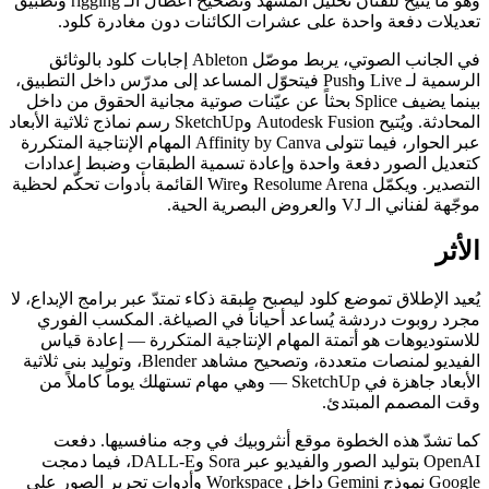
وهو ما يتيح للفنان تحليل المشهد وتصحيح أعطال الـ rigging وتطبيق
تعديلات دفعة واحدة على عشرات الكائنات دون مغادرة كلود.
في الجانب الصوتي، يربط موصّل Ableton إجابات كلود بالوثائق
الرسمية لـ Live وPush فيتحوّل المساعد إلى مدرّس داخل التطبيق،
بينما يضيف Splice بحثاً عن عيّنات صوتية مجانية الحقوق من داخل
المحادثة. ويُتيح Autodesk Fusion وSketchUp رسم نماذج ثلاثية الأبعاد
عبر الحوار، فيما تتولى Affinity by Canva المهام الإنتاجية المتكررة
كتعديل الصور دفعة واحدة وإعادة تسمية الطبقات وضبط إعدادات
التصدير. ويكمّل Resolume Arena وWire القائمة بأدوات تحكّم لحظية
موجّهة لفناني الـ VJ والعروض البصرية الحية.
الأثر
يُعيد الإطلاق تموضع كلود ليصبح طبقة ذكاء تمتدّ عبر برامج الإبداع، لا
مجرد روبوت دردشة يُساعد أحياناً في الصياغة. المكسب الفوري
للاستوديوهات هو أتمتة المهام الإنتاجية المتكررة — إعادة قياس
الفيديو لمنصات متعددة، وتصحيح مشاهد Blender، وتوليد بنى ثلاثية
الأبعاد جاهزة في SketchUp — وهي مهام تستهلك يوماً كاملاً من
وقت المصمم المبتدئ.
كما تشدّ هذه الخطوة موقع أنثروبيك في وجه منافسيها. دفعت
OpenAI بتوليد الصور والفيديو عبر Sora وDALL-E، فيما دمجت
Google نموذج Gemini داخل Workspace وأدوات تحرير الصور على