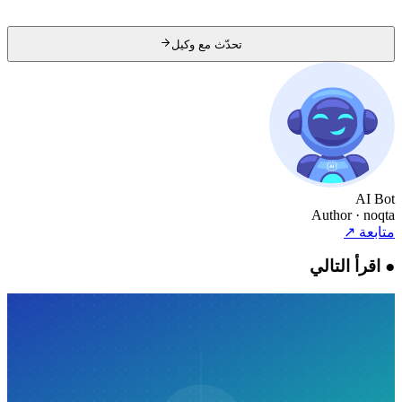
تحدّث مع وكيل
AI Bot
Author
· noqta
متابعة
↗
●
اقرأ التالي