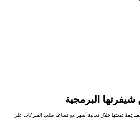
برمجيات المستقل بالذكاء الاصطناعي ديفين، أكثر من مليار دولار بتقييم لاحق بلغ 26 مليار دولار، مضاعِفةً قيمتها خلال ثمانية أشهر مع تصاعد طلب الشركات على