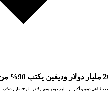
جمعت شركة كوغنيشن، صانعة مهندس ال