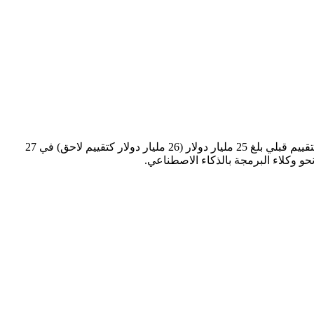
أعلنت شركة كوغنيشن، الشركة الناشئة الواقفة خلف مهندس البرمجيات المستقل بالذكاء الاصطناعي ديفين، عن جمع أكثر من مليار دولار بتقييم قبلي بلغ 25 مليار دولار (26 مليار دولار كتقييم لاحق) في 27