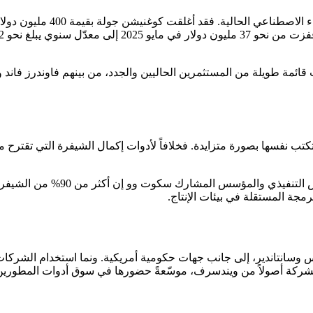
شركات لكس كابيتال وجنرال كاتاليست و8VC، واجتذبت قائمة طويلة من المستثمرين الحاليين والجدد، 
ب نفسها بصورة متزايدة. فخلافاً لأدوات إكمال الشيفرة التي تقترح م
وقد أصبحت الشركة أكثر عملائها جرأ
مجة المستقلة في بيئات الإنتاج.
ت الشركة أصولاً من ويندسرف، موسّعةً حضورها في سوق أدوات المطورين