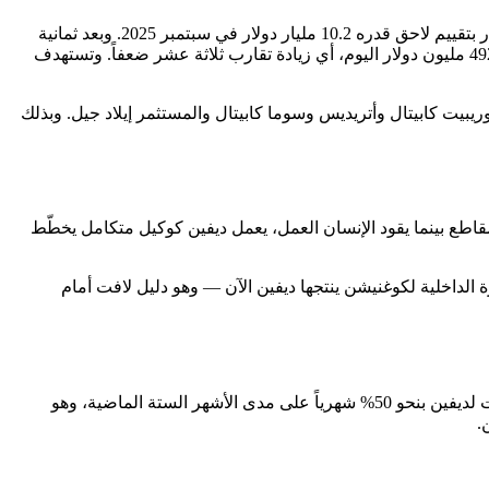
تمثّل الجولة الجديدة واحدة من أكثر زيادات التقييم حدّةً في دورة الذكاء الاصطناعي الحالية. فقد أغلقت كوغنيشن جولة بقيمة 400 مليون دولار بتقييم لاحق قدره 10.2 مليار دولار في سبتمبر 2025. وبعد ثمانية
أشهر فقط، باتت قيمة الشركة 26 مليار دولار — قفزة غذّتها إيرادات قفزت من نحو 37 مليون دولار في مايو 2025 إلى معدّل سنوي يبلغ نحو 492 مليون دولار اليوم، أي زيادة تقارب ثلاثة عشر ضعفاً. وتستهدف
من بينهم فاوندرز فاند وريبيت كابيتال وأتريديس وسوما كابيتال والمستثمر إيلاد جيل. وبذلك
قاطع بينما يقود الإنسان العمل، يعمل ديفين كوكيل متكامل يخطّط
ةً في الاستخدام. فقد قال الرئيس التنفيذي والمؤسس المشارك سكوت وو إن أكثر من 90% من الشيفرة الداخلية لكوغنيشن ينتجها ديفين الآن — وهو دليل لافت أمام
تضمّ كوغنيشن في قائمة عملائها مرسيدس-بنز وناسا وغولدمان ساكس وسانتاندير، إلى جانب جهات حكومية أمريكية. ونما استخدام الشركات لديفين بنحو 50% شهرياً على مدى الأشهر الستة الماضية، وهو
.