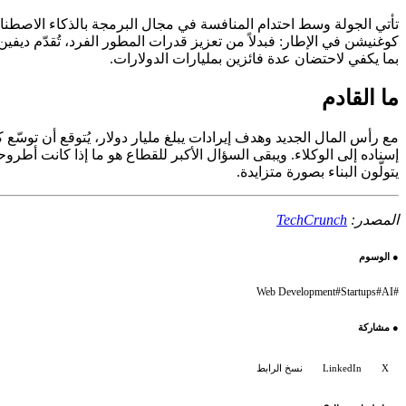
تأتي الجولة وسط احتدام المنافسة في مجال البرمجة بالذكاء الاصطن
كوغنيشن في الإطار: فبدلاً من تعزيز قدرات المطور الفرد، تُقدّم ديفين 
بما يكفي لاحتضان عدة فائزين بمليارات الدولارات.
ما القادم
مع رأس المال الجديد وهدف إيرادات يبلغ مليار دولار، يُتوقع أن توس
إسناده إلى الوكلاء. ويبقى السؤال الأكبر للقطاع هو ما إذا كانت 
يتولّون البناء بصورة متزايدة.
المصدر:
TechCrunch
●
الوسوم
Web Development
#
Startups
#
AI
#
●
مشاركة
X
LinkedIn
نسخ الرابط