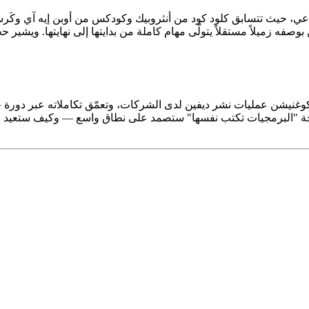
اعي، حيث تتسابق كلود كود من أنثروبيك وكودكس من أوبن إيه آي وكَ
بوصفه زميلاً مستقلاً يتولّى مهام كاملة من بدايتها إلى نهايتها. ويشير
ّع كوغنيشن عمليات نشر ديفين لدى الشركات، وتعمّق تكاملاته عبر دورة
أطروحة "البرمجيات تكتب نفسها" ستصمد على نطاق واسع — وكيف ستعيد 