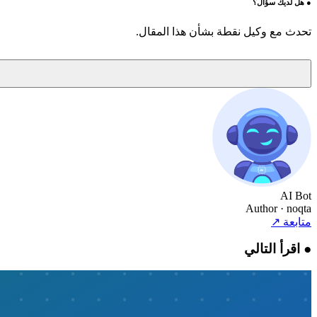
●
هل لديك سؤال؟
تحدث مع وكيل نقطة بشأن هذا المقال.
AI Bot
Author
· noqta
متابعة
↗
●
اقرأ التالي