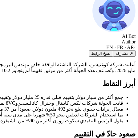
AI Bot
Author
EN · FR · AR
·
↗ مشاركة
نسخ الرابط
مايو 2026. وتُضاعف هذه الجولة أكثر من مرتين تقييماً لم يتجاوز 10.2 مليار دولار قبل ثمانية أشهر فقط، ما يؤكد سرعة تدفّق رؤوس الأموال نحو وكلاء البرمجة بالذكاء الاصطناعي.
أبرز النقاط
جمع أكثر من مليار دولار بتقييم قبلي قدره 25 مليار دولار وتقييم لاحق قدره 26 مليار دولار
قادت الجولة شركات لكس كابيتال وجنرال كاتاليست و8VC بمشاركة فاوندرز فاند وريبيت كابيتال وأتريديس وإيلاد جيل
معدّل إيرادات سنوي يبلغ نحو 492 مليون دولار، صعوداً من 37 مليون دولار قبل عام
نما استخدام الشركات لديفين بنحو 50% شهرياً على مدى ستة أشهر متتالية
يقول الرئيس التنفيذي سكوت وو إن أكثر من 90% من الشيفرة الداخلية لكوغنيشن يكتبها ديفين الآن
صعود حادّ في التقييم