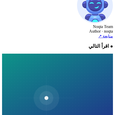
Noqta Team
Author
· noqta
متابعة
↗
●
اقرأ التالي