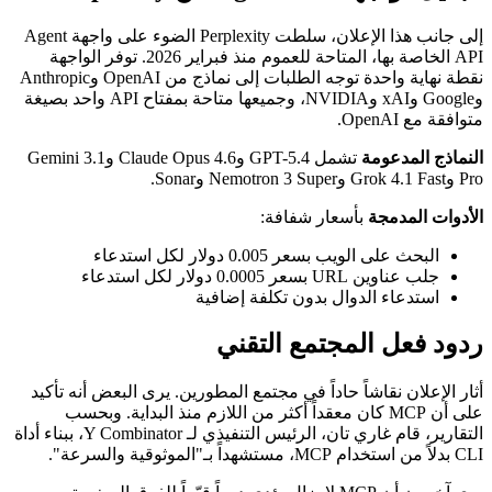
إلى جانب هذا الإعلان، سلطت Perplexity الضوء على واجهة Agent
API الخاصة بها، المتاحة للعموم منذ فبراير 2026. توفر الواجهة
نقطة نهاية واحدة توجه الطلبات إلى نماذج من OpenAI وAnthropic
وGoogle وxAI وNVIDIA، وجميعها متاحة بمفتاح API واحد بصيغة
متوافقة مع OpenAI.
النماذج المدعومة
تشمل GPT-5.4 وClaude Opus 4.6 وGemini 3.1
Pro وGrok 4.1 Fast وNemotron 3 Super وSonar.
الأدوات المدمجة
بأسعار شفافة:
البحث على الويب بسعر 0.005 دولار لكل استدعاء
جلب عناوين URL بسعر 0.0005 دولار لكل استدعاء
استدعاء الدوال بدون تكلفة إضافية
ردود فعل المجتمع التقني
أثار الإعلان نقاشاً حاداً في مجتمع المطورين. يرى البعض أنه تأكيد
على أن MCP كان معقداً أكثر من اللازم منذ البداية. وبحسب
التقارير، قام غاري تان، الرئيس التنفيذي لـ Y Combinator، ببناء أداة
CLI بدلاً من استخدام MCP، مستشهداً بـ"الموثوقية والسرعة".