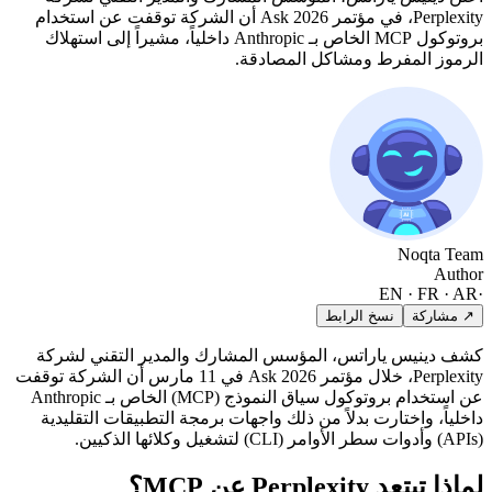
Perplexity، في مؤتمر Ask 2026 أن الشركة توقفت عن استخدام
بروتوكول MCP الخاص بـ Anthropic داخلياً، مشيراً إلى استهلاك
الرموز المفرط ومشاكل المصادقة.
Noqta Team
Author
EN · FR · AR
·
↗ مشاركة
نسخ الرابط
كشف دينيس ياراتس، المؤسس المشارك والمدير التقني لشركة
Perplexity، خلال مؤتمر Ask 2026 في 11 مارس أن الشركة توقفت
عن استخدام بروتوكول سياق النموذج (MCP) الخاص بـ Anthropic
داخلياً، واختارت بدلاً من ذلك واجهات برمجة التطبيقات التقليدية
(APIs) وأدوات سطر الأوامر (CLI) لتشغيل وكلائها الذكيين.
لماذا تبتعد Perplexity عن MCP؟