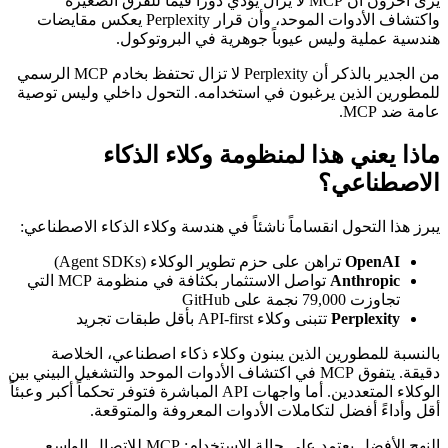
يرى آخرون أن MCP لا يزال يؤدي دوراً قيّماً للفرق الصغيرة
واكتشاف الأدوات الموحد، وأن قرار Perplexity يعكس مقايضات
هندسية عملية وليس عيوباً جوهرية في البروتوكول.
من الجدير بالذكر أن Perplexity لا تزال تحتفظ بخادم MCP الرسمي
للمطورين الذين يرغبون في استخدامه. التحول داخلي وليس توصية
عامة ضد MCP.
ماذا يعني هذا لمنظومة وكلاء الذكاء
الاصطناعي؟
يبرز هذا التحول انقساماً ناشئاً في هندسة وكلاء الذكاء الاصطناعي:
OpenAI
تراهن على حزم تطوير الوكلاء (Agent SDKs)
Anthropic
تواصل الاستثمار بكثافة في منظومة MCP التي
تجاوزت 79,000 نجمة على GitHub
Perplexity
تتبنى وكلاء API-first بأقل طبقات تجريد
بالنسبة للمطورين الذين يبنون وكلاء ذكاء اصطناعي، الخلاصة
دقيقة. يتفوق MCP في اكتشاف الأدوات الموحد والتشغيل البيني بين
الوكلاء المتعددين. أما واجهات API المباشرة فتوفر تحكماً أكبر وعبئاً
أقل وأداءً أفضل لتكاملات الأدوات المعروفة والمتوقعة.
النهج الأفضل يعتمد على حالة الاستخدام: MCP للاتصال الواسع