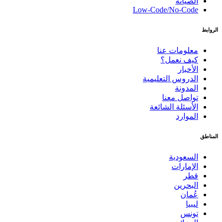
الصيانة
Low-Code/No-Code
الروابط
معلومات عنا
كيف نعمل؟
الأخبار
الدروس التعليمية
المدونة
تواصل معنا
الأسئلة الشائعة
الموارد
المناطق
السعودية
الإمارات
قطر
البحرين
عُمان
ليبيا
تونس