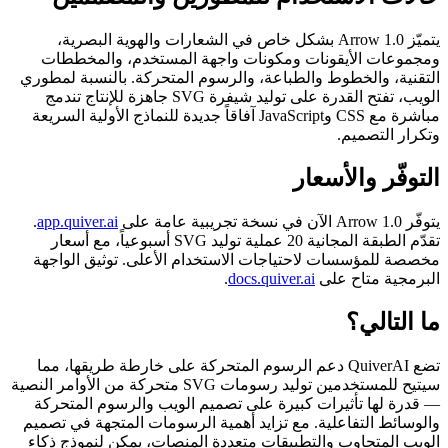
يتميّز Arrow 1.0 بشكل خاص في الشعارات والهوية البصرية،
ومجموعات الأيقونات ومكونات واجهة المستخدم، والمخططات
التقنية، والخطوط والطباعة، والرسوم المتحركة. بالنسبة لمطوري
الويب، تفتح القدرة على توليد شيفرة SVG جاهزة للإنتاج تندمج
مباشرة مع CSS وJavaScript آفاقاً جديدة للنماذج الأولية السريعة
وتكرار التصميم.
التوفّر والأسعار
يتوفّر Arrow 1.0 الآن في نسخة تجريبية عامة على
app.quiver.ai
.
تقدّم الطبقة المجانية 20 عملية توليد SVG أسبوعياً، مع أسعار
مخصصة للمؤسسات لاحتياجات الاستخدام الأعلى. توثيق الواجهة
البرمجية متاح على
docs.quiver.ai
.
ما التالي؟
تضع QuiverAI دعم الرسوم المتحركة على خارطة طريقها، مما
سيتيح للمستخدمين توليد رسومات SVG متحركة من الأوامر النصية
— قدرة لها تأثيرات كبيرة على تصميم الويب والرسوم المتحركة
والوسائط التفاعلية. مع تزايد أهمية الرسومات المتجهة في تصميم
الويب المتجاوب والتطبيقات متعددة المنصات، يمكن لنموذج ذكاء