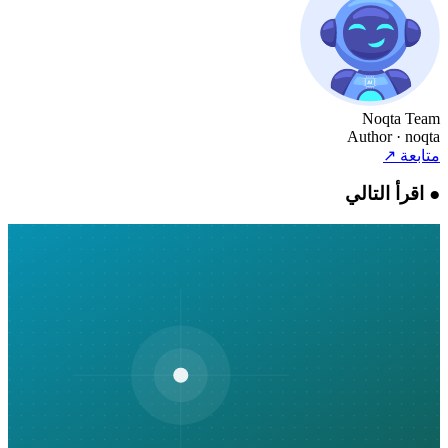
Noqta Team
Author
· noqta
متابعة
↗
●
اقرأ التالي