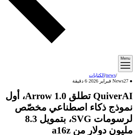
Menu
2026/02
/
news
/
الكتابات
●
27 فبراير 2026
News
·
6 دقيقة
QuiverAI تطلق Arrow 1.0، أول
نموذج ذكاء اصطناعي مخصّص
لرسومات SVG، بتمويل 8.3
مليون دولار من a16z