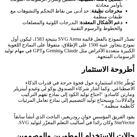
بأوامر محادثة
مخرجات نظيفة
: حد أدنى من نقاط التحكم والتشوهات مع
طبقات منظّمة
دعم الأشكال المعقدة
: التدرجات اللونية والمضلعات
والخطوط والرسوم التقنية
تصدّر النموذج بالفعل قائمة SVG Arena بنتيجة 1583، ليكون أول
نموذج يتجاوز عتبة 1500 على الإطلاق، متفوقاً على النماذج اللغوية
الكبيرة متعددة الأغراض مثل Claude وGemini وGPT في مهام توليد
الرسومات المتجهة.
أطروحة الاستثمار
يُؤطّر a16z استثماره حول فجوة حرجة في قدرات الذكاء
الاصطناعي. وكما أشار شركاء الصندوق يوكو لي وغيدو أبينزيلر
ومارتن كاسادو: "احتاج توليد الكود إلى نماذج تفهم التركيب
والدلالات؛ وسيحتاج توليد التصميم إلى نماذج تعامل المرئيات
كأنظمة منظّمة."
يقود الفريق المؤسس خوان رودريغيز، الباحث الذي أنشأ سابقاً
StarVector وكان رائداً في أساليب التعلم المعزّز لتوليد SVG.
حالات الاستخدام للمطورين والمصممين