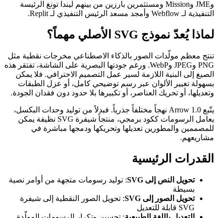
وJME وMission ومستثمرين بارزين من بينهم ليندا تونغ الرئيسة
التنفيذية لـ Webflow وأمجد مسعد الرئيس التنفيذي لـ Replit.
لماذا يُعدّ نموذج SVG الأصلي مهماً؟
تنتج معظم مولّدات الصور بالذكاء الاصطناعي مخرجات نقطية مثل
PNG وJPEG وWebP. ورغم جودتها البصرية على الشاشة، تفتقر هذه
الصيغ إلى البنية اللازمة لسير عمل التصميم الاحترافي. فلا يمكن
بسهولة تغيير الألوان عبر رسم توضيحي كامل، أو عزل الطبقات
وتعديلها، أو تحريك العناصر، أو تكبيرها بلا حدود دون فقدان الجودة.
يتّبع Arrow 1.0 نهجاً مختلفاً جذرياً. فبدلاً من توليد وحدات البكسل،
يعامل الرسومات ككود برمجي، منتجاً شيفرة SVG نظيفة يمكن
للمصممين والمطورين تعديلها وتحريكها ودمجها مباشرة في
مشاريعهم.
القدرات الرئيسية
تحويل النص إلى SVG
: توليد رسومات متجهة من أوامر نصية
بسيطة
تحويل الصور إلى SVG
: تحويل الصور النقطية إلى شيفرة
SVG قابلة للتعديل
التعديل باللغة الطبيعية
: تحسين وتكرار الرسومات المولّدة