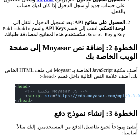
على حساب جديد أو سجل الدخول إذا كان لديك حساب
بالفعل.
الحصول على مفاتيح API
: بعد تسجيل الدخول، انتقل إلى
لوحة التحكم
. اذهب إلى قسم
API Keys
وانسخ
Publishable
و
. ستُستخدم هذه المفاتيح لمصادقة طلباتك.
Secret Key
Key
الخطوة 2: إضافة نص Moyasar إلى صفحة
الويب الخاصة بك
أضف مكتبة JavaScript الخاصة بـ Moyasar في ملف HTML الخاص
بك. أضف علامة النص التالية داخل قسم
:
<head>
<
head
>
    <!-- مكتبة Moyasar JS -->
    <
script
 src
=
"https://cdn.moyasar.com/mpf/0.3.
</
head
>
الخطوة 3: إنشاء نموذج دفع
أنشئ نموذجاً لجمع تفاصيل الدفع من المستخدمين. إليك مثالاً
أساسياً: