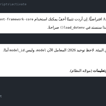
   # على ويندوز: .ivate
ent-framework-core
، لذا سنستدعي
صراحةً.
load_dotenv()
بيئة. لاحظ توحيد 2026: المعامل الآن
، وليس
أبدًا.
model_id
model
تعليمات
(موجّه النظام).
t