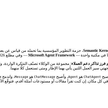
Semantic Kern
، حزمة التطوير المؤسسية بما تحمله من قياس عن بعد 
Microsoft Agent Framework
— وفي مطلع 2026 وصلت إلى الإصدار 1.0 لكل من .NET وبايثون.
 فرز تذاكر دعم العملاء
: مجموعة من الوكلاء تصنّف التذكرة الواردة، وت
ي سير العمل اللتين يأتي بهما الإطار ومتى تستعمل كلًّا منهما.
هو
، وأصبح
هو
، واندمج
)
Message
ChatMessage
Agent
ChatAgent
في كل مكان. إن كنت تقرأ مقالات أو مستودعات أمثلة أقدم، فتوقّع ال