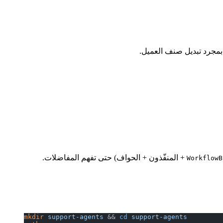
+ المنفّذون + الحواف) حتى تفهم المفاضلات.
WorkflowB
mkdir
 support-agents
 && 
cd
 support-agents