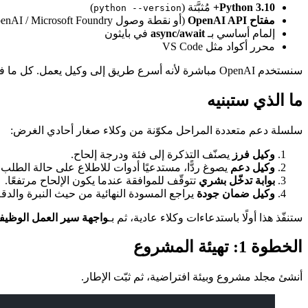
Python 3.10+
مُثبَّتة (
)
python --version
مفتاح OpenAI API
(أو نقطة وصول Azure OpenAI / Microsoft Foundry)
إلمام أساسي بـ
async/await
في بايثون
محرر أكواد مثل VS Code
سنستخدم OpenAI مباشرة لأنه أسرع طريق إلى وكيل يعمل. كل ما في هذا الدرس ينطبق بنظافة على Azure OpenAI و Microsoft Foundry بمجرد تبديل صنف العميل.
ما الذي ستبنيه
سلسلة دعم متعددة المراحل مكوّنة من وكلاء صغار أحادي الغرض:
وكيل فرز
يصنّف التذكرة إلى فئة ودرجة إلحاح.
وكيل دعم
يصوغ ردًّا، مستدعيًا أدوات للاطلاع على حالة الطلب 
بوابة تدخّل بشري
تتوقّف للموافقة عندما يكون الإلحاح مرتفعًا.
وكيل ضمان جودة
يراجع المسودة النهائية من حيث النبرة والدقة
ستنفّذ هذا أولًا باستدعاءات وكلاء عادية، ثم بـ
واجهة سير العمل الوظيف
الخطوة 1: تهيئة المشروع
أنشئ مجلد مشروع وبيئة افتراضية، ثم ثبّت الإطار.