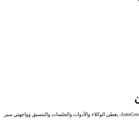
ن
تعلّم بناء وكلاء ذكاء اصطناعي وسير عمل متعدد الوكلاء جاهز للإنتاج باستخدام Microsoft Agent Framework — توحيد بين Semantic Kernel و AutoGen. يغطي الوكلاء والأدوات والجلسات والتنسيق وواجهتي سير