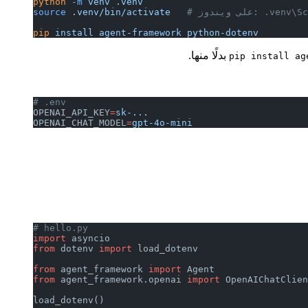
python
 -m
 venv
 .venv
venv\Scripts\act
 .venv/bin/activate
source
pip
 install
 agent-framework
 python-dotenv
بدلًا منها.
pip install ag
# .env
OPENAI_API_KEY
=
sk-...
OPENAI_CHAT_MODEL
=
gpt-4o-mini
# hello.py
import
 asyncio
from
 dotenv 
import
 load_dotenv
from
 agent_framework 
import
 Agent
from
 agent_framework.openai 
import
 OpenAIChatClien
load_dotenv()