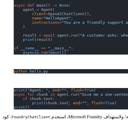
async
 def
 main
() -> 
None
:
    agent 
=
 Agent(
        client
=
OpenAIChatClient(),
        name
=
"HelloAgent"
,
        instructions
=
"You are a friendly support a
    )
    result 
=
 await
 agent.run(
"A customer asks: whe
    print
(result)
if
 __name__
 ==
 "__main__"
:
    asyncio.run(main())
python
 hello.py
print
(
"Agent: "
, 
end
=
""
, 
flush
=
True
)
async
 for
 chunk 
in
 agent.run(
"Give me a one-senten
    if
 chunk.text:
        print
(chunk.text, 
end
=
""
, 
flush
=
True
)
print
()
؛ ولاستهداف Microsoft Foundry، استخدم
. كود
FoundryChatClient