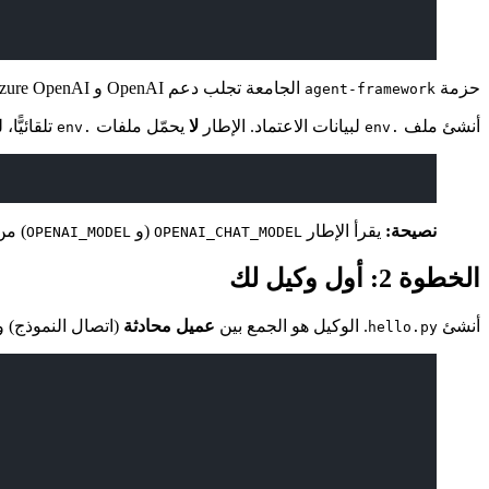
حزمة
الجامعة تجلب دعم OpenAI و Azure OpenAI افتراضيًّا. إن أردت تثبيتًا أخفّ يمكنك استخدام
agent-framework
أنشئ ملف
لبيانات الاعتماد. الإطار
لا
يحمّل ملفات
تلقائيًّا
.env
.env
نصيحة:
يقرأ الإطار
(و
) من ال
OPENAI_MODEL
OPENAI_CHAT_MODEL
الخطوة 2: أول وكيل لك
أنشئ
. الوكيل هو الجمع بين
عميل محادثة
(اتصال النموذج) و
hello.py