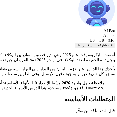
AI Bot
Author
EN · FR · AR
·
↗ مشاركة
نسخ الرابط
أمضت مايكروسوفت عام 2025 وهي تدير قصتين متوازيتين للوكلاء:
el
بتجريداته الخفيفة لتعدد الوكلاء. في أواخر 2025 دمج الفريقان جهودهما في مكتبة واحدة —
يأخذك هذا الدرس عبر حزمة بايثون من البداية إلى النهاية. ستبني
نظام
وتمرّر كل شيء عبر بوابة جودة قبل الإرسال. وفي الطريق ستتعلم واجهت
ملاحظة حول واجهة 2026.
بسّط الإصدار 1.0 الأنواع الأساسية: أصبح
هو
. يستخدم هذا الدرس الأسماء الجديدة 
@tool
@ai_function
المتطلبات الأساسية
قبل البدء، تأكد من توفّر: