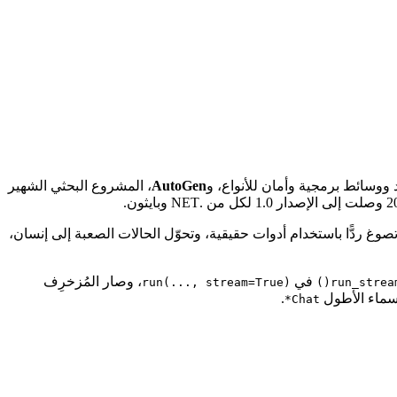
ووسائط برمجية وأمان للأنواع، و
AutoGen
، المشروع البحثي الشهير
صوغ ردًّا باستخدام أدوات حقيقية، وتحوّل الحالات الصعبة إلى إنسان،
في
، وصار المُزخرِف
run(..., stream=True)
run_stream(
أسماء الأطول
.
Chat*