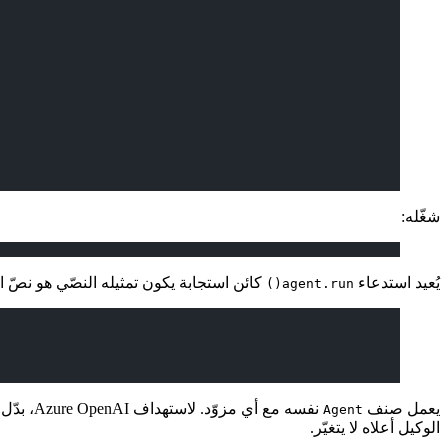
شغّله:
يُعيد استدعاء
كائن استجابة يكون تمثيله النصّي هو نصّ ال
agent.run()
يعمل صنف
نفسه مع أي مزوّد. لاستهداف Azure OpenAI، بدّل الاستيراد إلى
Agent
الوكيل أعلاه لا يتغيّر.