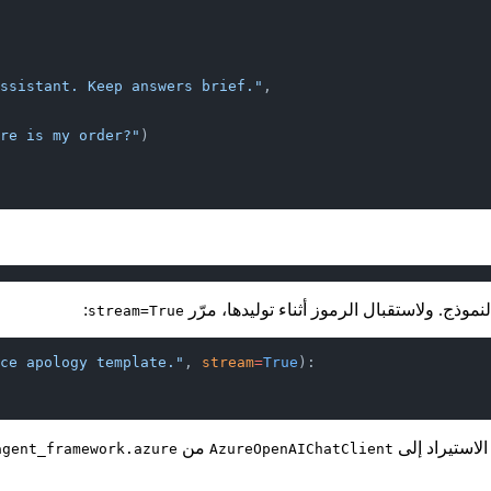
ssistant. Keep answers brief."
,
re is my order?"
)
نموذج. ولاستقبال الرموز أثناء توليدها، مرّر
:
stream=True
ce apology template."
, 
stream
=
True
):
من
agent_framework.azure
AzureOpenAIChatClient