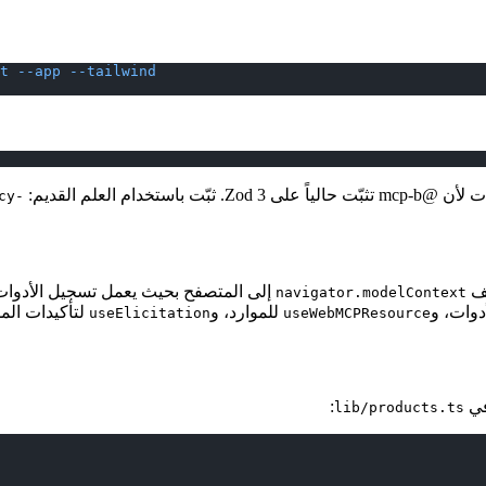
t
 --app
 --tailwind
cy-
إلى المتصفح بحيث يعمل تسجيل الأدوا
navigator.modelContext
دوات، و
للموارد، و
لتأكيدات الم
useElicitation
useWebMCPResource
في
:
lib/products.ts