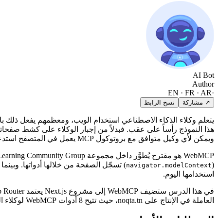
AI Bot
Author
EN · FR · AR
·
↗ مشاركة
نسخ الرابط
هذا النموذج رأساً على عقب. فبدلاً من إجبار الوكلاء على كشط صفحا
ويمكن لأي وكيل متوافق مع بروتوكول MCP يعمل في المتصفح استدعاءها مباشرة، بمدخلات ومخرجات منمّطة.
(
) تسجّل الصفحة من خلالها أدواتها. وبي
navigator.modelContext
استخدامها اليوم.
العاملة في الإنتاج على noqta.tn، حيث تتيح 8 أدوات WebMCP لوكلاء الذكاء الاصطناعي البحث في خدماتنا وتصفح المحتوى وطلب عروض الأسعار.