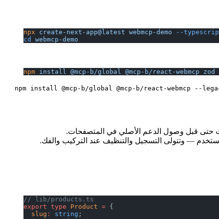
npx
 create-next-app@latest
 webmcp-demo
 --typescrip
cd
 webmcp-demo
npm
 install
 @mcp-b/global
 @mcp-b/react-webmcp
 zod
npm install @mcp-b/global @mcp-b/react-webmcp --lega
ت حتى قبل وصول الدعم الأصلي في المتصفحات.
ستخدم — وتتولى التسجيل والتنظيف عند التركيب والفك.
// lib/products.ts
export
 type
 Product
 =
 {
  slug
:
 string
;