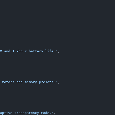
M and 18-hour battery life."
,
 motors and memory presets."
,
aptive transparency mode."
,