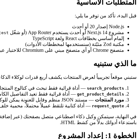
المتطلبات الأساسية
قبل البدء، تأكد من توفر ما يلي:
مشروع Next.js 14 أو أحدث يستخدم App Router (أو شغّل
test
إلمام أساسي بخطافات React ولغة TypeScript
مكتبة Zod مثبّتة (سنستخدمها لمخططات الأدوات)
متصفح Chrome أو أي متصفح مبني على Chromium للاختبار عبر إضافة MCP-B
ما الذي ستبنيه
ستبني موقعاً تجريبياً لعرض المنتجات يكشف أربع قدرات لوكلاء الذكا
— أداة قرائية فقط تبحث في كتالوج المنتجا
search_products
— أداة قرائية فقط تعيد التفاصيل الكام
get_product_details
مورد المنتجات
— مستند JSON منظم وقابل للعنونة يمكن للوكلاء قراءته دون استدعاء أداة
— أداة كتابية تلتقط عميلاً محتملاً، محمية خلف ت
request_quote
باستدعاء أدواتك بدلاً من كشط HTML.
الخطوة 1: إعداد المشروع