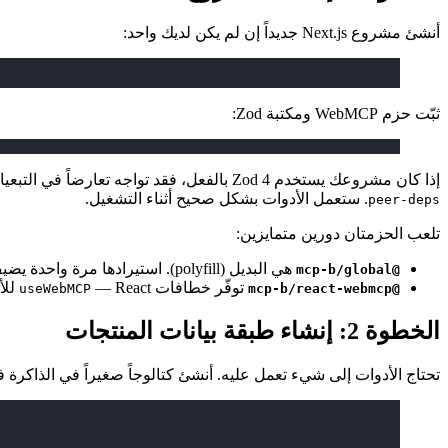
أنشئ مشروع Next.js جديداً إن لم يكن لديك واحد:
ثبّت حزم WebMCP ومكتبة Zod:
إذا كان مشروعك يستخدم Zod 4 بالفعل، فقد تواجه تعارضاً في التبعيات لأن @mcp-b تثبّت حالياً على Zod 3. ثبّت باستخدام العلم القديم:
. ستعمل الأدوات بشكل صحيح أثناء التشغيل.
peer-deps
تلعب الحزمتان دورين متمايزين:
هي البديل (polyfill). استيرادها مرة واحدة يضيف
@mcp-b/global
توفّر خطافات React — ‏
للأ
useWebMCP
@mcp-b/react-webmcp
الخطوة 2: إنشاء طبقة بيانات المنتجات
تحتاج الأدوات إلى شيء تعمل عليه. أنشئ كتالوجاً صغيراً في الذاكرة 