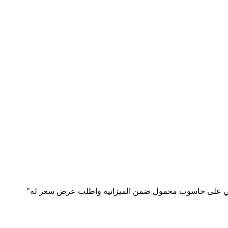
يلي) من الإجابة عن أسئلة مثل "اعثر لي على حاسوب محمول ضمن الميزانية واطلب عرض سعر له"