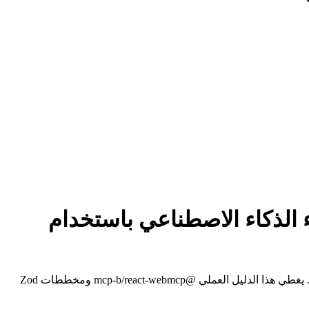
 لوكلاء الذكاء الاصطناعي باستخدام
تعلّم كيفية تحويل موقعك المبني بـ Next.js إلى مجموعة أدوات MCP منظمة يمكن لوكلاء الذكاء الاصطناعي في المتصفح استدعاؤها مباشرة. يغطي هذا الدليل العملي @mcp-b/react-webmcp ومخططات Zod