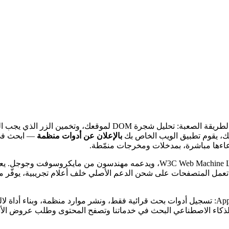
تك، يقوم تطبيق الويب الخاص بك
بالإعلان عن أدوات منظمة
— ابحث في 
‏WebMCP هو مقترح يُطوَّر داخل مجموعة W3C Web Machine Learning Community Group، ويدعم
نما تعمل المتصفحات على شحن الدعم الأصلي خلف أعلام تجريبية، يوفّر
في هذا الدرس ستضيف WebMCP إلى مشروع Next.js يعتمد App Router: تسجيل أدوات بحث قرائية فقط، ون