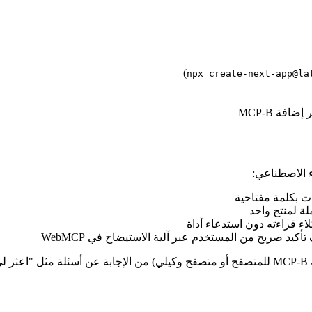
)
npx create-next-app@la
ء الاصطناعي:
ت بكلمة مفتاحية
لة لمنتج واحد
أكيد صريح من المستخدم عبر آلية الاستيضاح في WebMCP
في النهاية، سيتمكن وكيل ذكاء اصطناعي متصل بصفحتك (عبر إضافة MCP-B للمتصفح أو متصفح وك