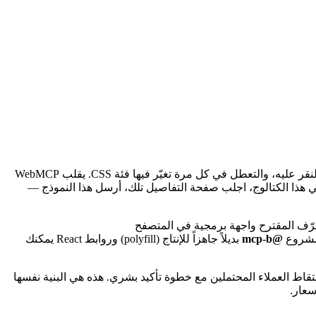
يتعلم وكلاء الذكاء الاصطناعي استخدام الويب، ومعظمهم يفعل ذلك بالطريقة الصعبة: تحليل شجرة DOM لموقعك، وتخمين الزر الذي يجب النقر عليه، والتعطل في كل مرة تغيّر فيها فئة CSS. يقلب WebMCP
هذا الكتالوج، اجلب صفحة التفاصيل تلك، أرسل هذا النموذج —
ه مهندسون من مايكروسوفت وجوجل. يعرّف المقترح واجهة برمجية في المتصفح
 مشروع
@mcp-b
بديلاً جاهزاً للإنتاج (polyfill) وروابط React يمكنك
شر موارد منظمة، وبناء أداة لالتقاط العملاء المحتملين مع خطوة تأكيد بشري. هذه هي البنية نفسها