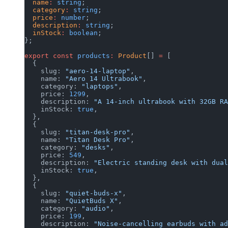
  name
:
 string
;
  category
:
 string
;
  price
:
 number
;
  description
:
 string
;
  inStock
:
 boolean
;
};
export
 const
 products
:
 Product
[] 
=
 [
  {
    slug: 
"aero-14-laptop"
,
    name: 
"Aero 14 Ultrabook"
,
    category: 
"laptops"
,
    price: 
1299
,
    description: 
"A 14-inch ultrabook with 32GB RA
    inStock: 
true
,
  },
  {
    slug: 
"titan-desk-pro"
,
    name: 
"Titan Desk Pro"
,
    category: 
"desks"
,
    price: 
549
,
    description: 
"Electric standing desk with dual
    inStock: 
true
,
  },
  {
    slug: 
"quiet-buds-x"
,
    name: 
"QuietBuds X"
,
    category: 
"audio"
,
    price: 
199
,
    description: 
"Noise-cancelling earbuds with ad