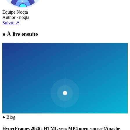
Équipe Noqta
Author
· noqta
Suivre
↗
●
À lire ensuite
●
Blog
HyperFrames 2026 : HTML vers MP4 open source (Apache