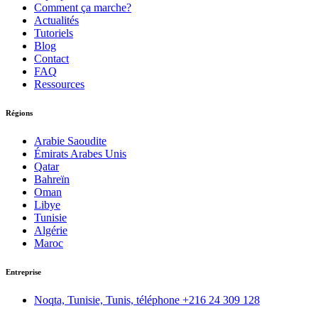
Comment ça marche?
Actualités
Tutoriels
Blog
Contact
FAQ
Ressources
Régions
Arabie Saoudite
Émirats Arabes Unis
Qatar
Bahreïn
Oman
Libye
Tunisie
Algérie
Maroc
Entreprise
Noqta, Tunisie, Tunis, téléphone
+216 24 309 128