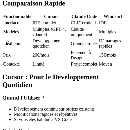
Comparaison Rapide
Fonctionnalité
Cursor
Claude Code
Windsurf
Interface
IDE complet
CLI/Terminal
IDE
Multiples (GPT-4,
Claude
Modèles
Multiples
Claude)
uniquement
Développement
Démarrages
Idéal pour
Grands projets
quotidien
rapides
Paiement à
Prix
20€/mois
15€/mois
l'usage
Contexte
Limité
Projet complet
Moyen
Cursor : Pour le Développement
Quotidien
Quand l'Utiliser ?
Développement continu sur projets existants
Modifications rapides et répétitives
Si vous êtes habitué à VS Code