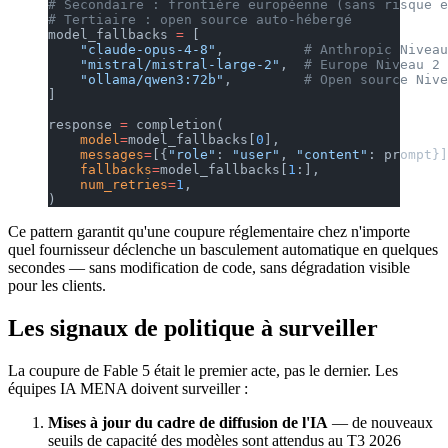
# Secondaire : frontière européenne (sans risque e
# Tertiaire : open source auto-hébergé
model_fallbacks 
=
 [
    "claude-opus-4-8"
,          
# Anthropic Niveau
    "mistral/mistral-large-2"
,  
# Europe Niveau 2
    "ollama/qwen3:72b"
,         
# Open source Nive
]
response 
=
 completion(
    model
=
model_fallbacks[
0
],
    messages
=
[{
"role"
: 
"user"
, 
"content"
: prompt}]
    fallbacks
=
model_fallbacks[
1
:],
    num_retries
=
1
,
)
Ce pattern garantit qu'une coupure réglementaire chez n'importe
quel fournisseur déclenche un basculement automatique en quelques
secondes — sans modification de code, sans dégradation visible
pour les clients.
Les signaux de politique à surveiller
La coupure de Fable 5 était le premier acte, pas le dernier. Les
équipes IA MENA doivent surveiller :
Mises à jour du cadre de diffusion de l'IA
— de nouveaux
seuils de capacité des modèles sont attendus au T3 2026