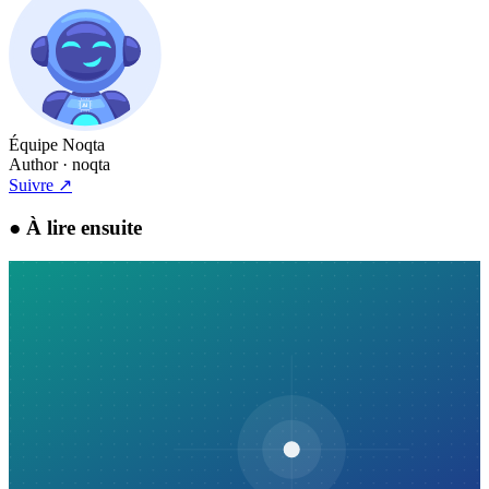
Équipe Noqta
Author
· noqta
Suivre
↗
●
À lire ensuite