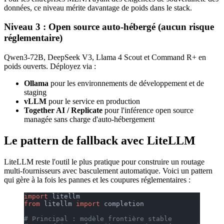
données, ce niveau mérite davantage de poids dans le stack.
Niveau 3 : Open source auto-hébergé (aucun risque
réglementaire)
Qwen3-72B, DeepSeek V3, Llama 4 Scout et Command R+ en
poids ouverts. Déployez via :
Ollama
pour les environnements de développement et de
staging
vLLM
pour le service en production
Together AI / Replicate
pour l'inférence open source
managée sans charge d'auto-hébergement
Le pattern de fallback avec LiteLLM
LiteLLM reste l'outil le plus pratique pour construire un routage
multi-fournisseurs avec basculement automatique. Voici un pattern
qui gère à la fois les pannes et les coupures réglementaires :
import
 litellm
from
 litellm 
import
 completion
# Principal : modèle frontière stable