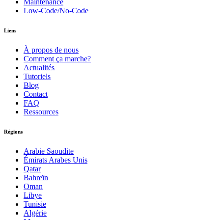
Maintenance
Low-Code/No-Code
Liens
À propos de nous
Comment ça marche?
Actualités
Tutoriels
Blog
Contact
FAQ
Ressources
Régions
Arabie Saoudite
Émirats Arabes Unis
Qatar
Bahreïn
Oman
Libye
Tunisie
Algérie