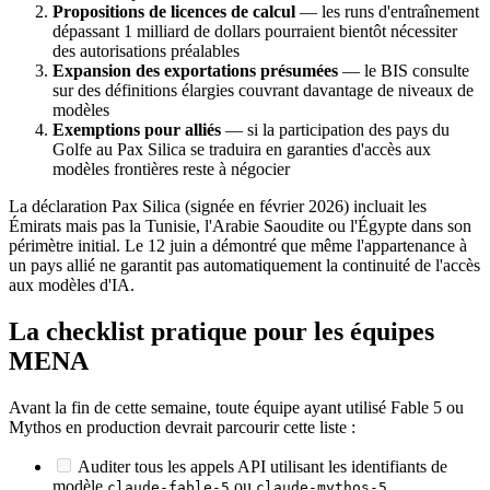
Propositions de licences de calcul
— les runs d'entraînement
dépassant 1 milliard de dollars pourraient bientôt nécessiter
des autorisations préalables
Expansion des exportations présumées
— le BIS consulte
sur des définitions élargies couvrant davantage de niveaux de
modèles
Exemptions pour alliés
— si la participation des pays du
Golfe au Pax Silica se traduira en garanties d'accès aux
modèles frontières reste à négocier
La déclaration Pax Silica (signée en février 2026) incluait les
Émirats mais pas la Tunisie, l'Arabie Saoudite ou l'Égypte dans son
périmètre initial. Le 12 juin a démontré que même l'appartenance à
un pays allié ne garantit pas automatiquement la continuité de l'accès
aux modèles d'IA.
La checklist pratique pour les équipes
MENA
Avant la fin de cette semaine, toute équipe ayant utilisé Fable 5 ou
Mythos en production devrait parcourir cette liste :
Auditer tous les appels API utilisant les identifiants de
modèle
ou
claude-fable-5
claude-mythos-5