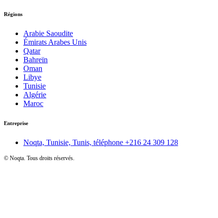
Régions
Arabie Saoudite
Émirats Arabes Unis
Qatar
Bahreïn
Oman
Libye
Tunisie
Algérie
Maroc
Entreprise
Noqta, Tunisie, Tunis, téléphone
+216 24 309 128
©
Noqta. Tous droits réservés.