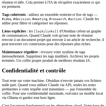
réunion et idée. Cela permet à l'IA de récupérer exactement ce qui
est pertinent.
Tags cohérents
: utilisez un ensemble restreint et fixe de tags —
,
,
,
,
. Claude les
#idea
#decision
#meeting
#research
#action
utilise pour filtrer et catégoriser ses réponses.
Liens explicites
: les
d'Obsidian créent un graphe
[[wikilinks]]
de connaissances. Quand Claude voit qu'une note de réunion
renvoie à un document projet qui renvoie à un article de recherche, il
peut traverser ces connexions pour des réponses plus riches.
Maintenance régulière
: revoyez votre système de tags
mensuellement. Supprimez les tags inutilisés. Archivez les projets
terminés. Un coffre propre produit de meilleurs résultats IA.
Confidentialité et contrôle
Tout reste sur votre machine. Obsidian n'envoie jamais vos fichiers
nulle part. Quand vous utilisez Claude via API, seules les notes
pertinentes à votre requête sont transmises — pas l'ensemble du
coffre. Pour une confidentialité maximale, exécutez un modèle local
via Ollama et gardez tout hors ligne.
C'est l'avantage fondamental sur les alternatives cloud. Votre base de