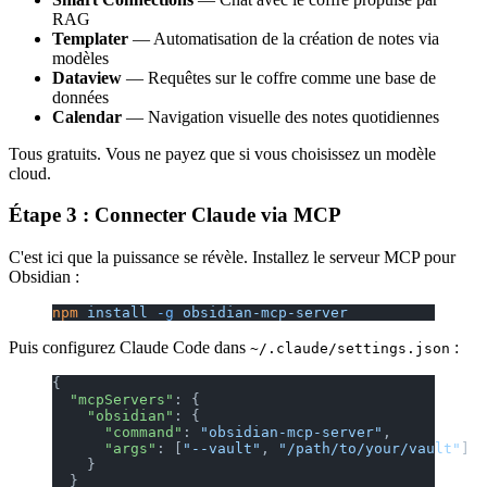
RAG
Templater
— Automatisation de la création de notes via
modèles
Dataview
— Requêtes sur le coffre comme une base de
données
Calendar
— Navigation visuelle des notes quotidiennes
Tous gratuits. Vous ne payez que si vous choisissez un modèle
cloud.
Étape 3 : Connecter Claude via MCP
C'est ici que la puissance se révèle. Installez le serveur MCP pour
Obsidian :
npm
 install
 -g
 obsidian-mcp-server
Puis configurez Claude Code dans
:
~/.claude/settings.json
{
  "mcpServers"
: {
    "obsidian"
: {
      "command"
: 
"obsidian-mcp-server"
,
      "args"
: [
"--vault"
, 
"/path/to/your/vault"
]
    }
  }