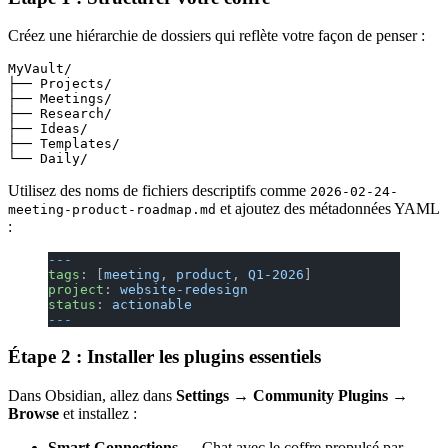
Créez une hiérarchie de dossiers qui reflète votre façon de penser :
MyVault/

├── Projects/

├── Meetings/

├── Research/

├── Ideas/

├── Templates/

Utilisez des noms de fichiers descriptifs comme
2026-02-24-
et ajoutez des métadonnées YAML
meeting-product-roadmap.md
:
---
tags
: [
meeting
, 
product
, 
Q1-2026
]
project
: 
website-redesign
status
: 
actionable
---
Étape 2 : Installer les plugins essentiels
Dans Obsidian, allez dans
Settings → Community Plugins →
Browse
et installez :
Smart Connections
— Chat avec le coffre propulsé par