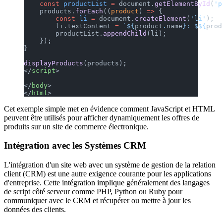
    const
 productList
 =
 document.
getElementById
(
'p
    products.
forEach
((
product
) 
=>
 {
        const
 li
 =
 document.
createElement
(
'li'
);
        li.textContent 
=
 `${
product
.
name
}: $${
prod
        productList.
appendChild
(li);
    });
}
displayProducts
(products);
</
script
>
</
body
>
</
html
>
Cet exemple simple met en évidence comment JavaScript et HTML
peuvent être utilisés pour afficher dynamiquement les offres de
produits sur un site de commerce électronique.
Intégration avec les Systèmes CRM
L'intégration d'un site web avec un système de gestion de la relation
client (CRM) est une autre exigence courante pour les applications
d'entreprise. Cette intégration implique généralement des langages
de script côté serveur comme PHP, Python ou Ruby pour
communiquer avec le CRM et récupérer ou mettre à jour les
données des clients.