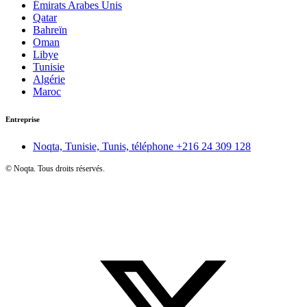
Émirats Arabes Unis
Qatar
Bahreïn
Oman
Libye
Tunisie
Algérie
Maroc
Entreprise
Noqta, Tunisie, Tunis, téléphone
+216 24 309 128
©
Noqta. Tous droits réservés.