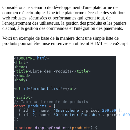
Considérons le scénario de développement d'une plateforme de
commerce électronique. Une telle plateforme nécessite des solutions
web robustes, sécurisées et performantes qui gèrent tout, de
l'enregistrement des utilisateurs, la gestion des produits et les paniers
d'achat, à la gestion des commandes et l'intégration des paiements.
Voici un exemple de base de la manière dont une simple liste de
produits pourrait être mise en œuvre en utilisant HTML et JavaScript
:
<!
DOCTYPE
 html
>
<
html
>
<
head
>
<
title
>Liste des Produits</
title
>
</
head
>
<
body
>
<
ul
 id
=
"product-list"
></
ul
>
<
script
>
// Tableau d'exemple de produits
const
 products
 =
 [
  { id: 
1
, name: 
'Smartphone'
, price: 
299.99
 },
  { id: 
2
, name: 
'Ordinateur Portable'
, price: 
899
];
function
 displayProducts
(
products
) {