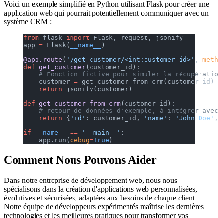
Voici un exemple simplifié en Python utilisant Flask pour créer une
application web qui pourrait potentiellement communiquer avec un
système CRM :
from
 flask 
import
 Flask, request, jsonify
app 
=
 Flask(
__name__
)
@app.route
(
'/get-customer/<int:customer_id>'
, 
meth
def
 get_customer
(customer_id):
    # Fonction fictive pour simuler la récupératio
    customer 
=
 get_customer_from_crm(customer_id)
    return
 jsonify(customer)
def
 get_customer_from_crm
(customer_id):
    # retour de données d'exemple, à intégrer avec
    return
 {
'id'
: customer_id, 
'name'
: 
'John Doe'
,
if
 __name__
 ==
 '__main__'
:
    app.run(
debug
=
True
)
Comment Nous Pouvons Aider
Dans notre entreprise de développement web, nous nous
spécialisons dans la création d'applications web personnalisées,
évolutives et sécurisées, adaptées aux besoins de chaque client.
Notre équipe de développeurs expérimentés maîtrise les dernières
technologies et les meilleures pratiques pour transformer vos