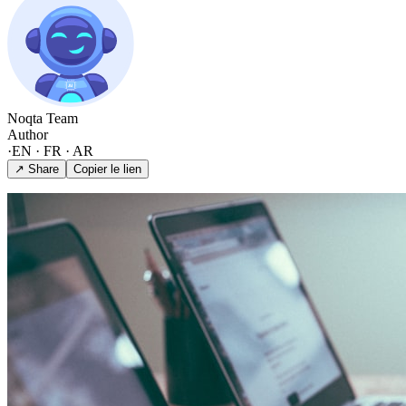
Noqta Team
Author
·
EN · FR · AR
↗ Share
Copier le lien