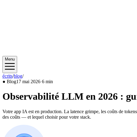
Menu
écrits
/
blog
/
2026/05
●
Blog
17 mai 2026
·
6 min
Observabilité LLM en 2026 : gu
Votre app IA est en production. La latence grimpe, les coûts de token
des coûts — et lequel choisir pour votre stack.