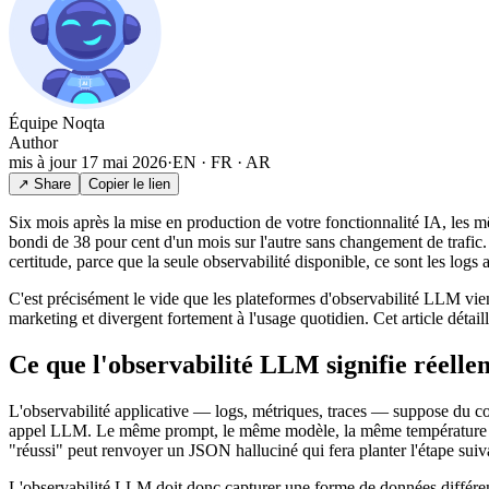
Équipe Noqta
Author
mis à jour
17 mai 2026
·
EN · FR · AR
↗ Share
Copier le lien
Six mois après la mise en production de votre fonctionnalité IA, les 
bondi de 38 pour cent d'un mois sur l'autre sans changement de trafic
certitude, parce que la seule observabilité disponible, ce sont les logs
C'est précisément le vide que les plateformes d'observabilité LLM vie
marketing et divergent fortement à l'usage quotidien. Cet article détai
Ce que l'observabilité LLM signifie réelle
L'observabilité applicative — logs, métriques, traces — suppose du cod
appel LLM. Le même prompt, le même modèle, la même température peuve
"réussi" peut renvoyer un JSON halluciné qui fera planter l'étape suiva
L'observabilité LLM doit donc capturer une forme de données différe