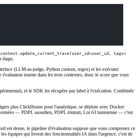
_context.update_current_trace(user_id=user_id, tags=
r étape.
interface (LLM-as-judge, Python custom, regex) et les exécuter
 évaluateur tourne dans les trois contextes, donc le score que vous
périmental), et le SDK les récupère par label à l'exécution. Combinée
ostgres plus ClickHouse pour l'analytique, se déploie avec Docker
 données — PDPL saoudien, PDPL émirati, Loi 63 tunisienne — c'est
ord est dense, le pipeline d'évaluation suppose que vous comprenez ce
 équipes qui livrent des fonctionnalités IA dans l'urgence, c'est de