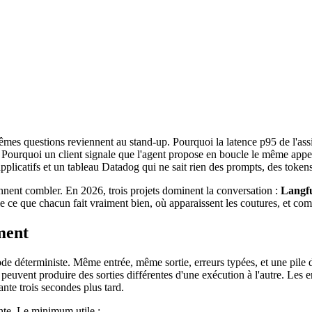
mêmes questions reviennent au stand-up. Pourquoi la latence p95 de l'ass
. Pourquoi un client signale que l'agent propose en boucle le même appe
 applicatifs et un tableau Datadog qui ne sait rien des prompts, des token
nnent combler. En 2026, trois projets dominent la conversation :
Langf
lle ce que chacun fait vraiment bien, où apparaissent les coutures, et co
ment
e déterministe. Même entrée, même sortie, erreurs typées, et une pile d'
nt produire des sorties différentes d'une exécution à l'autre. Les er
nte trois secondes plus tard.
nte. Le minimum utile :