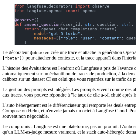
from
 langfuse.decorators 
import
 observe
from
 langfuse.openai 
import
 openai
@observe
()
def
 answer_question
(user_id: 
str
, question: 
str
):
    return
 openai.chat.completions.create(
        model
=
"gpt-5-turbo"
,
        messages
=
[{
"role"
: 
"user"
, 
"content"
: ques
    )
Le décorateur
crée une trace et attache la génération Op
@observe
pour attacher du contexte, et la trace apparaît dans l'inter
["beta"])
L'histoire des évaluations est l'endroit où Langfuse a pris de l'avanc
automatiquement sur un échantillon de traces de production, à la deman
calibrez sur un dataset CI est celui que vous regardez sur le trafic de 
La gestion des prompts est intégrée. Les prompts vivent comme des obj
aux traces, vous pouvez répondre à "le taux de clic a-t-il chuté après 
L'auto-hébergement est le différenciateur qui remporte les deals entre
Compose ou Helm, et n'envoie jamais un octet à Langfuse Cloud. Pou
souvent non négociable.
Le compromis : Langfuse est une plateforme, pas un produit. L'onboar
qu'un LLM-as-judge mesure vraiment, et la stack auto-hébergée demande