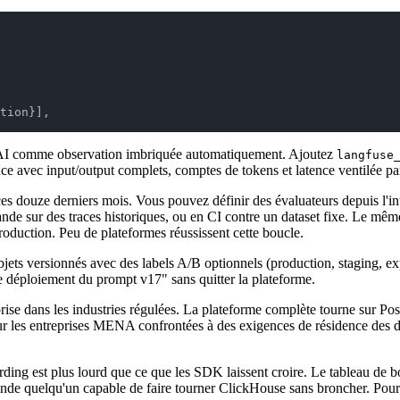
tion}],
enAI comme observation imbriquée automatiquement. Ajoutez
langfuse
face avec input/output complets, comptes de tokens et latence ventilée pa
e ces douze derniers mois. Vous pouvez définir des évaluateurs depuis l'
de sur des traces historiques, ou en CI contre un dataset fixe. Le même
production. Peu de plateformes réussissent cette boucle.
ets versionnés avec des labels A/B optionnels (production, staging, ex
le déploiement du prompt v17" sans quitter la plateforme.
prise dans les industries régulées. La plateforme complète tourne sur P
r les entreprises MENA confrontées à des exigences de résidence des
ding est plus lourd que ce que les SDK laissent croire. Le tableau de b
 quelqu'un capable de faire tourner ClickHouse sans broncher. Pour les