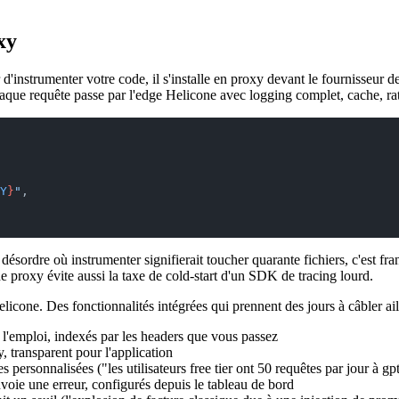
xy
er d'instrumenter votre code, il s'installe en proxy devant le fourniss
que requête passe par l'edge Helicone avec logging complet, cache, rate
Y
}
"
,
 désordre où instrumenter signifierait toucher quarante fichiers, c'est 
proxy évite aussi la taxe de cold-start d'un SDK de tracing lourd.
elicone. Des fonctionnalités intégrées qui prennent des jours à câbler ail
 l'emploi, indexés par les headers que vous passez
 transparent pour l'application
s personnalisées ("les utilisateurs free tier ont 50 requêtes par jour à gp
voie une erreur, configurés depuis le tableau de bord