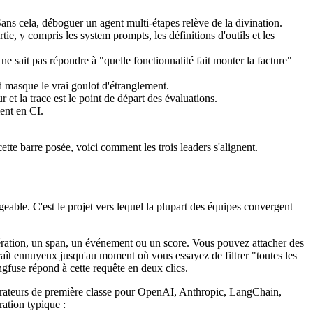
Sans cela, déboguer un agent multi-étapes relève de la divination.
tie, y compris les system prompts, les définitions d'outils et les
ne sait pas répondre à "quelle fonctionnalité fait monter la facture"
d masque le vrai goulot d'étranglement.
 et la trace est le point de départ des évaluations.
ent en CI.
ette barre posée, voici comment les trois leaders s'alignent.
ble. C'est le projet vers lequel la plupart des équipes convergent
nération, un span, un événement ou un score. Vous pouvez attacher des
araît ennuyeux jusqu'au moment où vous essayez de filtrer "toutes les
ngfuse répond à cette requête en deux clics.
corateurs de première classe pour OpenAI, Anthropic, LangChain,
ation typique :