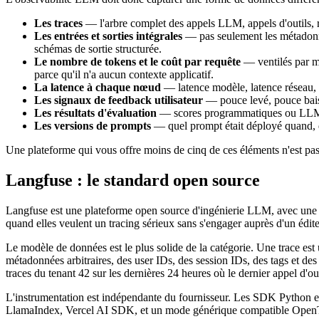
Les traces
— l'arbre complet des appels LLM, appels d'outils, re
Les entrées et sorties intégrales
— pas seulement les métadonnées
schémas de sortie structurée.
Le nombre de tokens et le coût par requête
— ventilés par mo
parce qu'il n'a aucun contexte applicatif.
La latence à chaque nœud
— latence modèle, latence réseau, t
Les signaux de feedback utilisateur
— pouce levé, pouce baissé
Les résultats d'évaluation
— scores programmatiques ou LLM-as
Les versions de prompts
— quel prompt était déployé quand, qui
Une plateforme qui vous offre moins de cinq de ces éléments n'est pas d
Langfuse : le standard open source
Langfuse est une plateforme open source d'ingénierie LLM, avec une o
quand elles veulent un tracing sérieux sans s'engager auprès d'un édit
Le modèle de données est le plus solide de la catégorie. Une trace es
métadonnées arbitraires, des user IDs, des session IDs, des tags et des
traces du tenant 42 sur les dernières 24 heures où le dernier appel d'o
L'instrumentation est indépendante du fournisseur. Les SDK Python e
LlamaIndex, Vercel AI SDK, et un mode générique compatible OpenTele