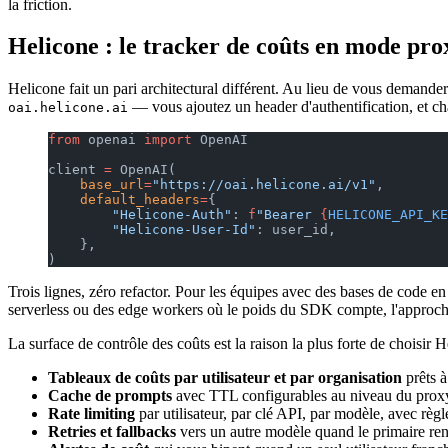
la friction.
Helicone : le tracker de coûts en mode pro
Helicone fait un pari architectural différent. Au lieu de vous demand
— vous ajoutez un header d'authentification, et cha
oai.helicone.ai
from
 openai 
import
 OpenAI
client 
=
 OpenAI(
    base_url
=
"https://oai.helicone.ai/v1"
,
    default_headers
=
{
        "Helicone-Auth"
: 
f
"Bearer 
{
HELICONE_API_KE
        "Helicone-User-Id"
: user_id,
    },
)
Trois lignes, zéro refactor. Pour les équipes avec des bases de code en
serverless ou des edge workers où le poids du SDK compte, l'approche 
La surface de contrôle des coûts est la raison la plus forte de choisir H
Tableaux de coûts par utilisateur et par organisation
prêts à
Cache de prompts
avec TTL configurables au niveau du proxy,
Rate limiting
par utilisateur, par clé API, par modèle, avec règle
Retries et fallbacks
vers un autre modèle quand le primaire ren