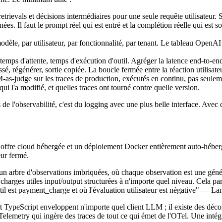
trievals et décisions intermédiaires pour une seule requête utilisateur. 
. Il faut le prompt réel qui est entré et la complétion réelle qui est sor
dèle, par utilisateur, par fonctionnalité, par tenant. Le tableau OpenAI 
emps d'attente, temps d'exécution d'outil. Agréger la latence end-to-en
, régénérer, sortie copiée. La boucle fermée entre la réaction utilisateur
-judge sur les traces de production, exécutés en continu, pas seulem
 l'a modifié, et quelles traces ont tourné contre quelle version.
e l'observabilité, c'est du logging avec une plus belle interface. Avec c
ffre cloud hébergée et un déploiement Docker entièrement auto-hébergea
eur fermé.
t un arbre d'observations imbriquées, où chaque observation est une gé
 charges utiles input/output structurées à n'importe quel niveau. Cela p
util est payment_charge et où l'évaluation utilisateur est négative" — La
t TypeScript enveloppent n'importe quel client LLM ; il existe des dé
metry qui ingère des traces de tout ce qui émet de l'OTel. Une intégr