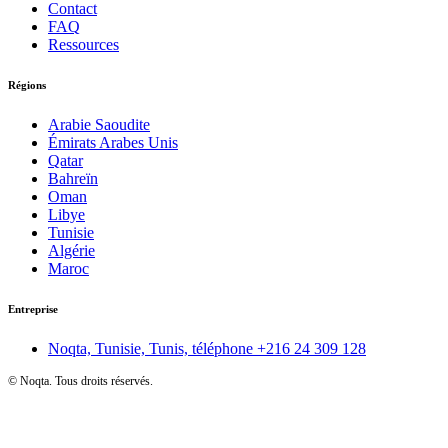
Contact
FAQ
Ressources
Régions
Arabie Saoudite
Émirats Arabes Unis
Qatar
Bahreïn
Oman
Libye
Tunisie
Algérie
Maroc
Entreprise
Noqta, Tunisie, Tunis, téléphone
+216 24 309 128
©
Noqta. Tous droits réservés.