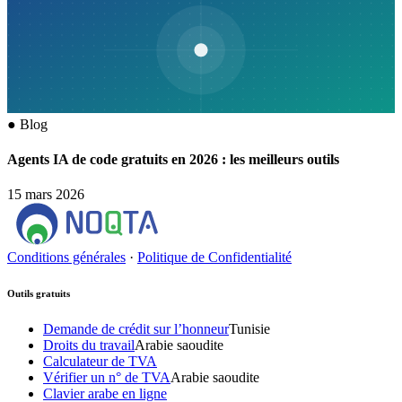
●
Blog
Agents IA de code gratuits en 2026 : les meilleurs outils
15 mars 2026
Conditions générales
·
Politique de Confidentialité
Outils gratuits
Demande de crédit sur l’honneur
Tunisie
Droits du travail
Arabie saoudite
Calculateur de TVA
Vérifier un n° de TVA
Arabie saoudite
Clavier arabe en ligne