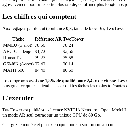
agressivement pour une sortie plus rapide, ou affiner plus longtemps p
Les chiffres qui comptent
Aux réglages par défaut (confiance 0,8, taille de bloc 16), TwoTower
Tâche
Référence AR
TwoTower
MMLU (5-shot)
78,56
78,24
ARC-Challenge
91,72
92,66
HumanEval
79,27
75,58
GSM8K (8-shot)
92,49
90,14
MATH-500
84,40
80,60
Le compromis avoisine
1,3% de qualité pour 2,42x de vitesse
. Les 
plus gros, ce qui est attendu — ce sont les tâches les moins tolérantes à
L'exécuter
TwoTower est publié sous licence NVIDIA Nemotron Open Model Lice
un mode AR seul tourne sur un unique GPU de 80 Go.
Chargez le modèle et placez chaque tour sur son propre appareil :