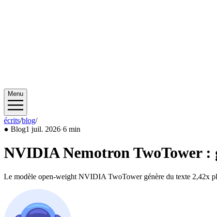
Menu
écrits
/
blog
/
2026/07
●
Blog
1 juil. 2026
·
6 min
NVIDIA Nemotron TwoTower : g
Le modèle open-weight NVIDIA TwoTower génère du texte 2,42x plus v