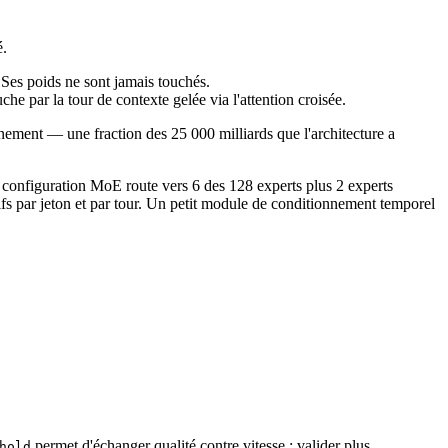
é.
. Ses poids ne sont jamais touchés.
e par la tour de contexte gelée via l'attention croisée.
nement — une fraction des 25 000 milliards que l'architecture a
configuration MoE route vers 6 des 128 experts plus 2 experts
ifs par jeton et par tour. Un petit module de conditionnement temporel
permet d'échanger qualité contre vitesse : valider plus
hold