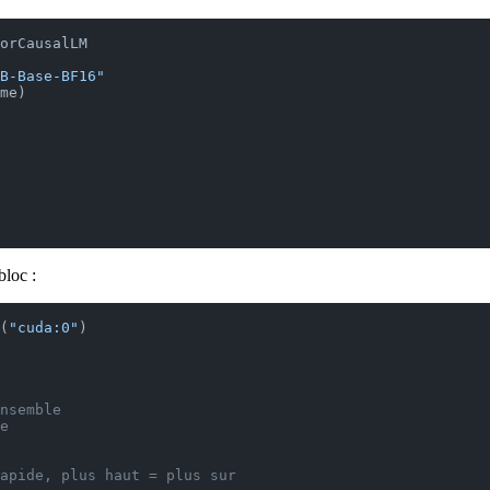
orCausalLM
B-Base-BF16"
me)
bloc :
(
"cuda:0"
)
nsemble
e
apide, plus haut = plus sur