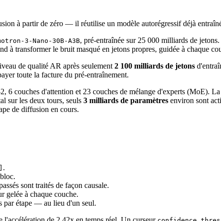
on à partir de zéro — il réutilise un modèle autorégressif déjà entraîn
, pré-entraînée sur 25 000 milliards de jetons
motron-3-Nano-30B-A3B
 à transformer le bruit masqué en jetons propres, guidée à chaque couch
 niveau de qualité AR après seulement
2 100 milliards de jetons
d'entraî
payer toute la facture du pré-entraînement.
 6 couches d'attention et 23 couches de mélange d'experts (MoE). La 
al sur les deux tours, seuls
3 milliards de paramètres
environ sont act
tape de diffusion en cours.
.
]
 bloc.
s passés sont traités de façon causale.
our gelée à chaque couche.
s par étape — au lieu d'un seul.
e l'accélération de 2,42x en temps réel. Un curseur
confidence_thres