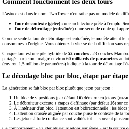
Comment fonctionnent les deux tours
L'astuce est dans le nom. TwoTower n'entraîne pas un modèle de diffusi
Tour de contexte (gelée) :
une architecture prête à l'emploi
Ne
Tour de débruitage (entraînée) :
une seconde copie qui apprend
Comme seule la tour de débruitage est entraînée, le modèle atteint le
consommés à l'origine. Vous obtenez la vitesse de la diffusion sans re
Chaque tour est une pile hybride de
52 couches
: 23 couches Mamba-2,
partagés par jeton : malgré environ
60 milliards de paramètres
au tot
(environ 1,5 million de paramètres) indique à la tour de débruitage l'é
Le décodage bloc par bloc, étape par étape
La génération se fait bloc par bloc plutôt que jeton par jeton :
Un bloc de
positions (par défaut
16
) démarre en jetons
S
[MASK
Le débruiteur exécute
étapes d'affinage (par défaut
16
) sur ce
T
À l'intérieur d'un bloc, l'attention est bidirectionnelle ; les bloc
L'attention croisée alignée par couche puise le contexte de la t
Les jetons à forte confiance sont validés tôt — souvent plusieur
Ce comportement « valider plusieurs jetons par étape » est la source d