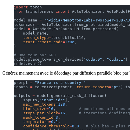
import
 torch
from
 transformers 
import
 AutoTokenizer, AutoModelF
model_name 
=
 "nvidia/Nemotron-Labs-TwoTower-30B-A3
tokenizer 
=
 AutoTokenizer.from_pretrained(model_na
model 
=
 AutoModelForCausalLM.from_pretrained(
    model_name,
    torch_dtype
=
torch.bfloat16,
    trust_remote_code
=
True
,
)
# Une tour par GPU
model.place_towers_on_devices(
"cuda:0"
, 
"cuda:1"
)
model.eval()
Générez maintenant avec le décodage par diffusion parallèle bloc par 
prompt 
=
 "France is a country "
inputs 
=
 tokenizer(prompt, 
return_tensors
=
"pt"
).to
outputs 
=
 model.generate_mask_diffusion(
    inputs[
"input_ids"
],
    max_new_tokens
=
128
,
    block_size
=
16
,          
# positions affinees e
    steps_per_block
=
16
,     
# iterations d'affinag
    mask_token_id
=
3
,
    temperature
=
0.1
,
    confidence_threshold
=
0.8
,  
# plus bas = plus r