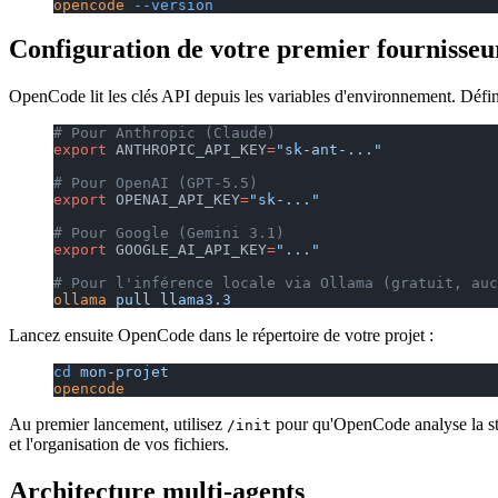
opencode
 --version
Configuration de votre premier fournisseu
OpenCode lit les clés API depuis les variables d'environnement. Défini
# Pour Anthropic (Claude)
export
 ANTHROPIC_API_KEY
=
"sk-ant-..."
# Pour OpenAI (GPT-5.5)
export
 OPENAI_API_KEY
=
"sk-..."
# Pour Google (Gemini 3.1)
export
 GOOGLE_AI_API_KEY
=
"..."
# Pour l'inférence locale via Ollama (gratuit, auc
ollama
 pull
 llama3.3
Lancez ensuite OpenCode dans le répertoire de votre projet :
cd
 mon-projet
opencode
Au premier lancement, utilisez
pour qu'OpenCode analyse la str
/init
et l'organisation de vos fichiers.
Architecture multi-agents