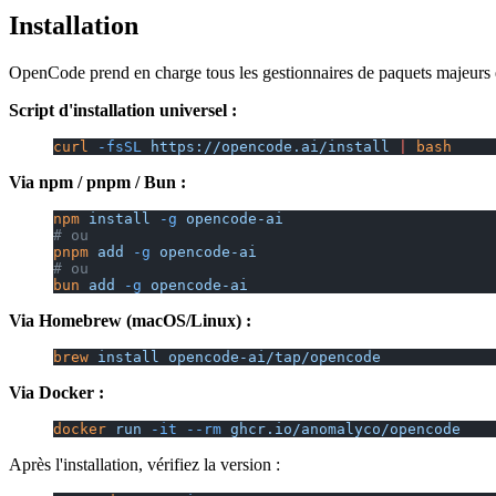
Installation
OpenCode prend en charge tous les gestionnaires de paquets majeurs et
Script d'installation universel :
curl
 -fsSL
 https://opencode.ai/install
 |
 bash
Via npm / pnpm / Bun :
npm
 install
 -g
 opencode-ai
# ou
pnpm
 add
 -g
 opencode-ai
# ou
bun
 add
 -g
 opencode-ai
Via Homebrew (macOS/Linux) :
brew
 install
 opencode-ai/tap/opencode
Via Docker :
docker
 run
 -it
 --rm
 ghcr.io/anomalyco/opencode
Après l'installation, vérifiez la version :