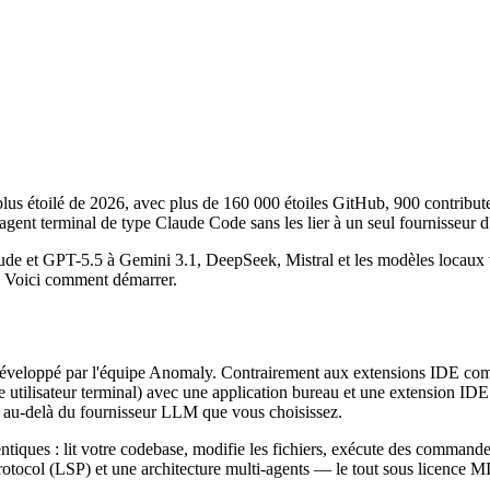
us étoilé de 2026, avec plus de 160 000 étoiles GitHub, 900 contribute
'agent terminal de type Claude Code sans les lier à un seul fournisseur d
ude et GPT-5.5 à Gemini 3.1, DeepSeek, Mistral et les modèles locau
. Voici comment démarrer.
éveloppé par l'équipe Anomaly. Contrairement aux extensions IDE comm
isateur terminal) avec une application bureau et une extension IDE ég
s au-delà du fournisseur LLM que vous choisissez.
iques : lit votre codebase, modifie les fichiers, exécute des commandes,
 Protocol (LSP) et une architecture multi-agents — le tout sous licence MI