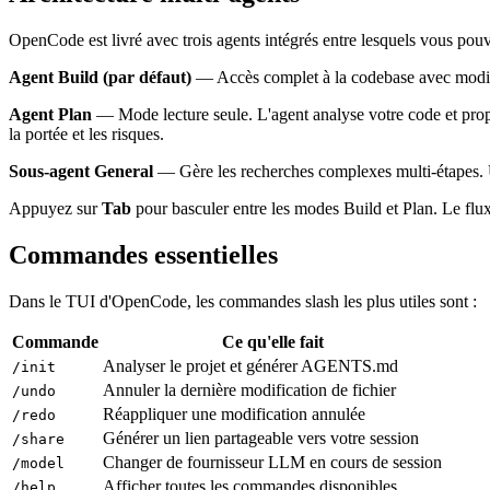
OpenCode est livré avec trois agents intégrés entre lesquels vous pou
Agent Build (par défaut)
— Accès complet à la codebase avec modifica
Agent Plan
— Mode lecture seule. L'agent analyse votre code et propo
la portée et les risques.
Sous-agent General
— Gère les recherches complexes multi-étapes. 
Appuyez sur
Tab
pour basculer entre les modes Build et Plan. Le flux 
Commandes essentielles
Dans le TUI d'OpenCode, les commandes slash les plus utiles sont :
Commande
Ce qu'elle fait
Analyser le projet et générer AGENTS.md
/init
Annuler la dernière modification de fichier
/undo
Réappliquer une modification annulée
/redo
Générer un lien partageable vers votre session
/share
Changer de fournisseur LLM en cours de session
/model
Afficher toutes les commandes disponibles
/help