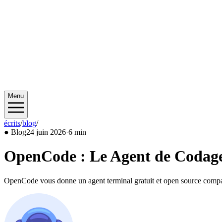
Menu
écrits
/
blog
/
2026/06
●
Blog
24 juin 2026
·
6 min
OpenCode : Le Agent de Codage
OpenCode vous donne un agent terminal gratuit et open source comp