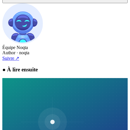
Équipe Noqta
Author
· noqta
Suivre
↗
●
À lire ensuite