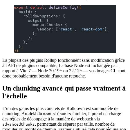
export
 default
 defineConfig
({
  build: {
    rolldownOptions: {
      output: {
        manualChunks: {
          vendor: [
'react'
, 
'react-dom'
],
        },
      },
    },
  }
,
})
La plupart des plugins Rollup fonctionnent sans modification grâce
à l'API de plugins compatible. La base Node est inchangée par
rapport à Vite 7 — Node 20.19+ ou 22.12+ — vos images CI n'ont
donc probablement besoin d'aucune retouche.
Un chunking avancé qui passe vraiment à
l'échelle
L'un des gains les plus concrets de Rolldown est son modèle de
chunking. Au-delà du
familier, il prend en charge
manualChunks
des règles de découpage à la manière de webpack via
, permettant de séparer par taille, nombre de
advancedChunks
modules ou motifs de chemin. Framer a utilisé cela pour réduire son