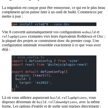
La migration est conçue pour être ennuyeuse, ce qui est le plus beau
compliment qu'on puisse faire à un outil de build. Commencez par
mettre à jour :
npm
 install
 vite@^8
 --save-dev
Vite 8 convertit automatiquement vos configurations
et
esbuild
existantes vers leurs équivalents Rolldown et Oxc ;
rollupOptions
la plupart des projets se construisent donc du premier coup. Une
configuration minimale ressemble exactement à ce que vous avez
déjà :
// vite.config.ts
import
 { defineConfig } 
from
 'vite'
import
 react 
from
 '@vitejs/plugin-react'
export
 default
 defineConfig
({
  plugins: [
react
()]
,
  build: {
    target: 
'es2022'
,
  }
,
})
Là où vous utilisiez auparavant
, vous
build.rollupOptions
disposez désormais de
, avec la même
build.rolldownOptions
forme. Les options d'entrée et de sortie sont reprises directement :