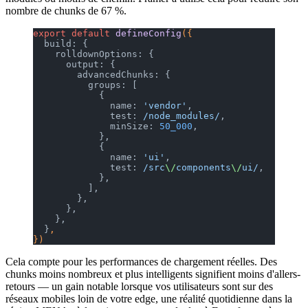
nombre de chunks de 67 %.
export
 default
 defineConfig
({
  build: {
    rolldownOptions: {
      output: {
        advancedChunks: {
          groups: [
            {
              name: 
'vendor'
,
              test:
 /node_modules/
,
              minSize: 
50_000
,
            },
            {
              name: 
'ui'
,
              test:
 /src
\/
components
\/
ui/
,
            },
          ],
        },
      },
    },
  }
,
})
Cela compte pour les performances de chargement réelles. Des
chunks moins nombreux et plus intelligents signifient moins d'allers-
retours — un gain notable lorsque vos utilisateurs sont sur des
réseaux mobiles loin de votre edge, une réalité quotidienne dans la