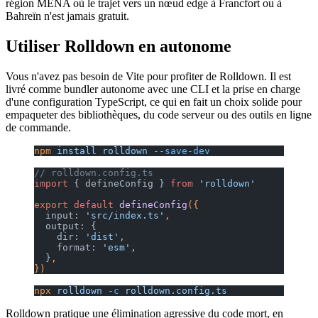
région MENA où le trajet vers un nœud edge à Francfort ou à
Bahreïn n'est jamais gratuit.
Utiliser Rolldown en autonome
Vous n'avez pas besoin de Vite pour profiter de Rolldown. Il est
livré comme bundler autonome avec une CLI et la prise en charge
d'une configuration TypeScript, ce qui en fait un choix solide pour
empaqueter des bibliothèques, du code serveur ou des outils en ligne
de commande.
npm
 install
 rolldown
 --save-dev
// rolldown.config.ts
import
 { defineConfig } 
from
 'rolldown'
export
 default
 defineConfig
({
  input: 
'src/index.ts'
,
  output: {
    dir: 
'dist'
,
    format: 
'esm'
,
  }
,
})
npx
 rolldown
 -c
 rolldown.config.ts
Rolldown pratique une élimination agressive du code mort, en