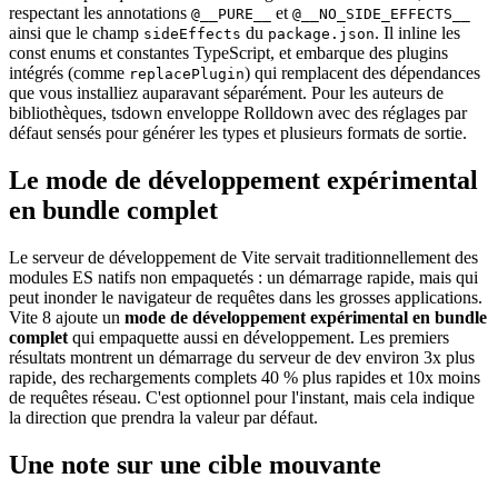
respectant les annotations
et
@__PURE__
@__NO_SIDE_EFFECTS__
ainsi que le champ
du
. Il inline les
sideEffects
package.json
const enums et constantes TypeScript, et embarque des plugins
intégrés (comme
) qui remplacent des dépendances
replacePlugin
que vous installiez auparavant séparément. Pour les auteurs de
bibliothèques, tsdown enveloppe Rolldown avec des réglages par
défaut sensés pour générer les types et plusieurs formats de sortie.
Le mode de développement expérimental
en bundle complet
Le serveur de développement de Vite servait traditionnellement des
modules ES natifs non empaquetés : un démarrage rapide, mais qui
peut inonder le navigateur de requêtes dans les grosses applications.
Vite 8 ajoute un
mode de développement expérimental en bundle
complet
qui empaquette aussi en développement. Les premiers
résultats montrent un démarrage du serveur de dev environ 3x plus
rapide, des rechargements complets 40 % plus rapides et 10x moins
de requêtes réseau. C'est optionnel pour l'instant, mais cela indique
la direction que prendra la valeur par défaut.
Une note sur une cible mouvante