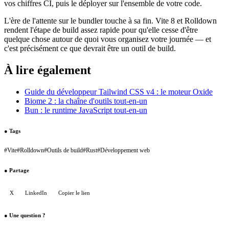
vos chiffres CI, puis le déployer sur l'ensemble de votre code.
L'ère de l'attente sur le bundler touche à sa fin. Vite 8 et Rolldown
rendent l'étape de build assez rapide pour qu'elle cesse d'être
quelque chose autour de quoi vous organisez votre journée — et
c'est précisément ce que devrait être un outil de build.
À lire également
Guide du développeur Tailwind CSS v4 : le moteur Oxide
Biome 2 : la chaîne d'outils tout-en-un
Bun : le runtime JavaScript tout-en-un
●
Tags
#
Vite
#
Rolldown
#
Outils de build
#
Rust
#
Développement web
●
Partage
X
LinkedIn
Copier le lien
●
Une question ?