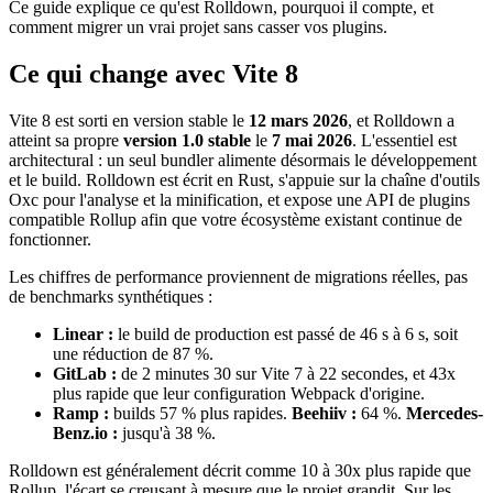
Ce guide explique ce qu'est Rolldown, pourquoi il compte, et
comment migrer un vrai projet sans casser vos plugins.
Ce qui change avec Vite 8
Vite 8 est sorti en version stable le
12 mars 2026
, et Rolldown a
atteint sa propre
version 1.0 stable
le
7 mai 2026
. L'essentiel est
architectural : un seul bundler alimente désormais le développement
et le build. Rolldown est écrit en Rust, s'appuie sur la chaîne d'outils
Oxc pour l'analyse et la minification, et expose une API de plugins
compatible Rollup afin que votre écosystème existant continue de
fonctionner.
Les chiffres de performance proviennent de migrations réelles, pas
de benchmarks synthétiques :
Linear :
le build de production est passé de 46 s à 6 s, soit
une réduction de 87 %.
GitLab :
de 2 minutes 30 sur Vite 7 à 22 secondes, et 43x
plus rapide que leur configuration Webpack d'origine.
Ramp :
builds 57 % plus rapides.
Beehiiv :
64 %.
Mercedes-
Benz.io :
jusqu'à 38 %.
Rolldown est généralement décrit comme 10 à 30x plus rapide que
Rollup, l'écart se creusant à mesure que le projet grandit. Sur les