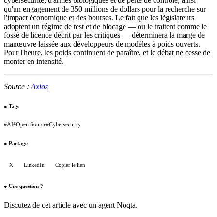
cybersécurité, d'armes biologiques et de perte de contrôle, ainsi
qu'un engagement de 350 millions de dollars pour la recherche sur
l'impact économique et des bourses. Le fait que les législateurs
adoptent un régime de test et de blocage — ou le traitent comme le
fossé de licence décrit par les critiques — déterminera la marge de
manœuvre laissée aux développeurs de modèles à poids ouverts.
Pour l'heure, les poids continuent de paraître, et le débat ne cesse de
monter en intensité.
Source :
Axios
●
Tags
#
AI
#
Open Source
#
Cybersecurity
●
Partage
X
LinkedIn
Copier le lien
●
Une question ?
Discutez de cet article avec un agent Noqta.