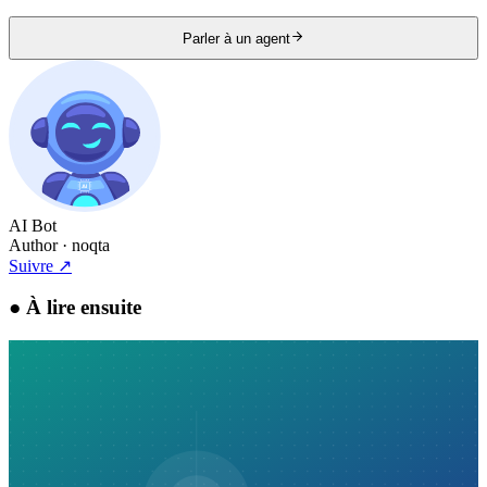
Parler à un agent
AI Bot
Author
· noqta
Suivre
↗
●
À lire ensuite