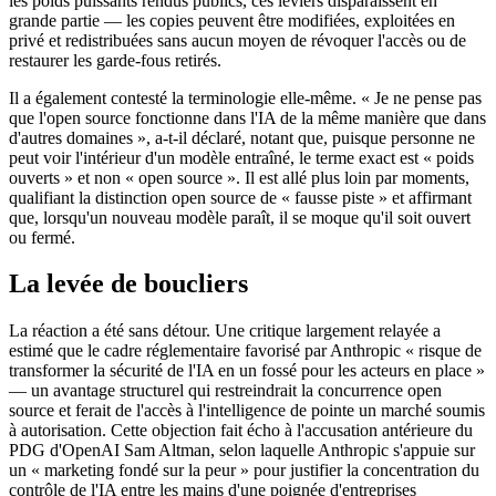
les poids puissants rendus publics, ces leviers disparaissent en
grande partie — les copies peuvent être modifiées, exploitées en
privé et redistribuées sans aucun moyen de révoquer l'accès ou de
restaurer les garde-fous retirés.
Il a également contesté la terminologie elle-même. « Je ne pense pas
que l'open source fonctionne dans l'IA de la même manière que dans
d'autres domaines », a-t-il déclaré, notant que, puisque personne ne
peut voir l'intérieur d'un modèle entraîné, le terme exact est « poids
ouverts » et non « open source ». Il est allé plus loin par moments,
qualifiant la distinction open source de « fausse piste » et affirmant
que, lorsqu'un nouveau modèle paraît, il se moque qu'il soit ouvert
ou fermé.
La levée de boucliers
La réaction a été sans détour. Une critique largement relayée a
estimé que le cadre réglementaire favorisé par Anthropic « risque de
transformer la sécurité de l'IA en un fossé pour les acteurs en place »
— un avantage structurel qui restreindrait la concurrence open
source et ferait de l'accès à l'intelligence de pointe un marché soumis
à autorisation. Cette objection fait écho à l'accusation antérieure du
PDG d'OpenAI Sam Altman, selon laquelle Anthropic s'appuie sur
un « marketing fondé sur la peur » pour justifier la concentration du
contrôle de l'IA entre les mains d'une poignée d'entreprises