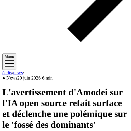
Menu
écrits
/
news
/
2026/06
●
News
29 juin 2026
·
6 min
L'avertissement d'Amodei sur
l'IA open source refait surface
et déclenche une polémique sur
le 'fossé des dominants'