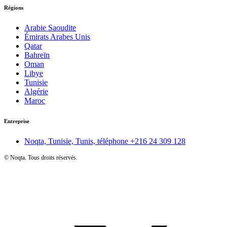
Régions
Arabie Saoudite
Émirats Arabes Unis
Qatar
Bahreïn
Oman
Libye
Tunisie
Algérie
Maroc
Entreprise
Noqta, Tunisie, Tunis, téléphone
+216 24 309 128
©
Noqta. Tous droits réservés.