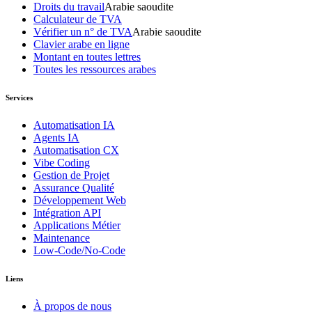
Droits du travail
Arabie saoudite
Calculateur de TVA
Vérifier un n° de TVA
Arabie saoudite
Clavier arabe en ligne
Montant en toutes lettres
Toutes les ressources arabes
Services
Automatisation IA
Agents IA
Automatisation CX
Vibe Coding
Gestion de Projet
Assurance Qualité
Développement Web
Intégration API
Applications Métier
Maintenance
Low-Code/No-Code
Liens
À propos de nous