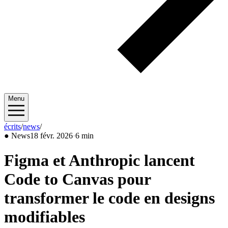
Menu
écrits
/
news
/
2026/02
●
News
18 févr. 2026
·
6 min
Figma et Anthropic lancent
Code to Canvas pour
transformer le code en designs
modifiables