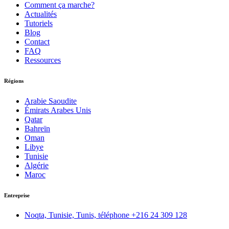
Comment ça marche?
Actualités
Tutoriels
Blog
Contact
FAQ
Ressources
Régions
Arabie Saoudite
Émirats Arabes Unis
Qatar
Bahreïn
Oman
Libye
Tunisie
Algérie
Maroc
Entreprise
Noqta, Tunisie, Tunis, téléphone
+216 24 309 128