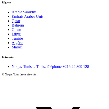
Régions
Arabie Saoudite
Émirats Arabes Unis
Qatar
Bahreïn
Oman
Libye
Tunisie
Algérie
Maroc
Entreprise
Noqta, Tunisie, Tunis, téléphone
+216 24 309 128
©
Noqta. Tous droits réservés.