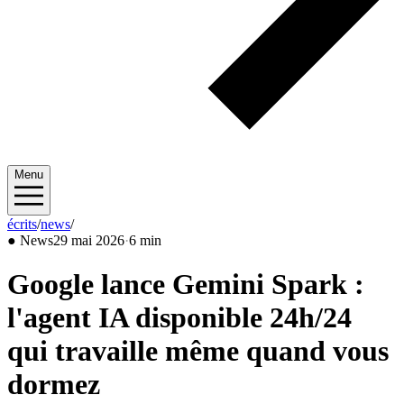
Menu
écrits
/
news
/
2026/05
●
News
29 mai 2026
·
6 min
Google lance Gemini Spark :
l'agent IA disponible 24h/24
qui travaille même quand vous
dormez