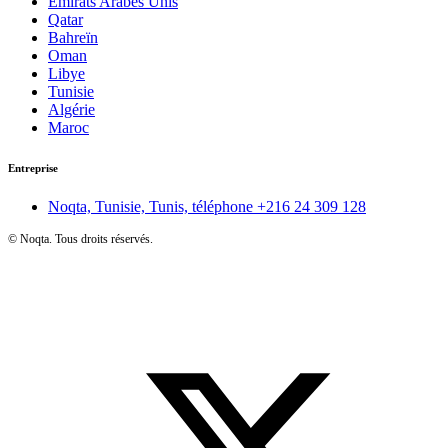
Émirats Arabes Unis
Qatar
Bahreïn
Oman
Libye
Tunisie
Algérie
Maroc
Entreprise
Noqta, Tunisie, Tunis, téléphone
+216 24 309 128
©
Noqta. Tous droits réservés.