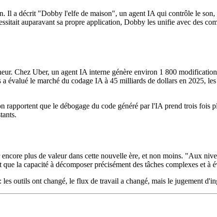
 a décrit "Dobby l'elfe de maison", un agent IA qui contrôle le son, l'écl
itait auparavant sa propre application, Dobby les unifie avec des co
heur. Chez Uber, un agent IA interne génère environ 1 800 modifications
 évalué le marché du codage IA à 45 milliards de dollars en 2025, les
 rapportent que le débogage du code généré par l'IA prend trois fois plu
tants.
 encore plus de valeur dans cette nouvelle ère, et non moins. "Aux nivea
 que la capacité à décomposer précisément des tâches complexes et à évalu
les outils ont changé, le flux de travail a changé, mais le jugement d'in