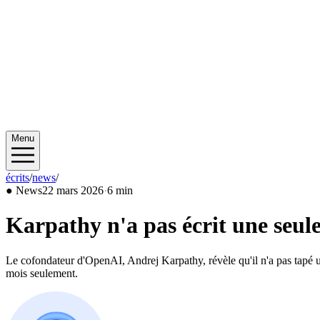
Menu
écrits
/
news
/
2026/03
●
News
22 mars 2026
·
6 min
Karpathy n'a pas écrit une seule
Le cofondateur d'OpenAI, Andrej Karpathy, révèle qu'il n'a pas tapé
mois seulement.