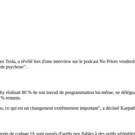
z Tesla, a révélé lors d'une interview sur le podcast No Priors vendred
t de psychose".
thy réalisait 80 % de son travail de programmation lui-même, ne délégua
 % restants.
s, ce qui est un changement extrêmement important", a déclaré Karpathy
s de codage IA sont passés d'outils peu fiables à des outils véritablem