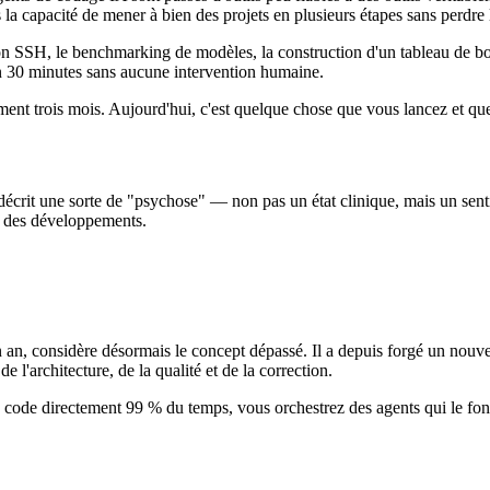
 la capacité de mener à bien des projets en plusieurs étapes sans perdr
on SSH, le benchmarking de modèles, la construction d'un tableau de b
iron 30 minutes sans aucune intervention humaine.
ment trois mois. Aujourd'hui, c'est quelque chose que vous lancez et que 
 décrit une sorte de "psychose" — non pas un état clinique, mais un sen
te des développements.
n an, considère désormais le concept dépassé. Il a depuis forgé un nouv
e l'architecture, de la qualité et de la correction.
 code directement 99 % du temps, vous orchestrez des agents qui le font