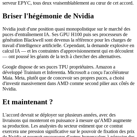
serveur EPYC, tous deux vraisemblablement au cœur de cet accord.
Briser l'hégémonie de Nvidia
Nvidia jouit d'une position quasi monopolistique sur le marché des
puces d'entraînement IA. Ses GPU H100 puis ses processeurs de
génération Blackwell sont devenus la référence pour les charges de
travail d'intelligence artificielle. Cependant, la demande explosive en
calcul IA — et les contraintes d'approvisionnement qui en découlent
— ont poussé les géants de la tech à chercher des alternatives.
Google dispose de ses puces TPU propriétaires. Amazon a
développé Trainium et Inferentia. Microsoft a conçu l'accélérateur
Maia. Meta, plutôt que de concevoir ses propres puces, a choisi
d'investir massivement dans AMD comme second pilier aux côtés de
Nvidia.
Et maintenant ?
L'accord devrait se déployer sur plusieurs années, avec des
livraisons qui monteront en puissance à mesure qu'AMD augmente
sa production. Les analystes du secteur estiment que ce contrat
exercera une pression significative sur le pouvoir de fixation des prix
de Nvidia et pourrait encourager d'autres hyperscalers à négocier des