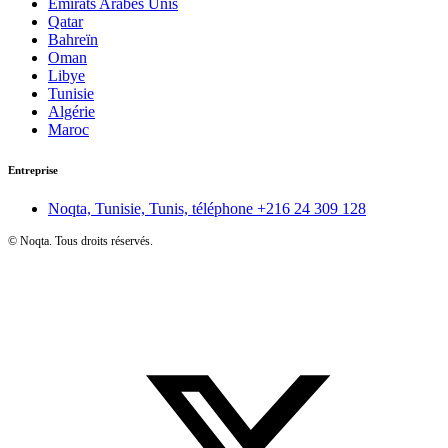
Émirats Arabes Unis
Qatar
Bahreïn
Oman
Libye
Tunisie
Algérie
Maroc
Entreprise
Noqta, Tunisie, Tunis, téléphone
+216 24 309 128
©
Noqta. Tous droits réservés.